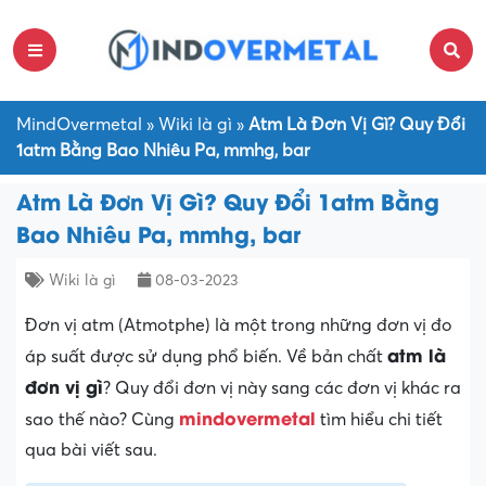
MindOvermetal
»
Wiki là gì
»
Atm Là Đơn Vị Gì? Quy Đổi
1atm Bằng Bao Nhiêu Pa, mmhg, bar
Atm Là Đơn Vị Gì? Quy Đổi 1atm Bằng
Bao Nhiêu Pa, mmhg, bar
Wiki là gì
08-03-2023
Đơn vị atm (Atmotphe) là một trong những đơn vị đo
atm là
áp suất được sử dụng phổ biến. Về bản chất
đơn vị gì
? Quy đổi đơn vị này sang các đơn vị khác ra
mindovermetal
sao thế nào? Cùng
tìm hiểu chi tiết
qua bài viết sau.