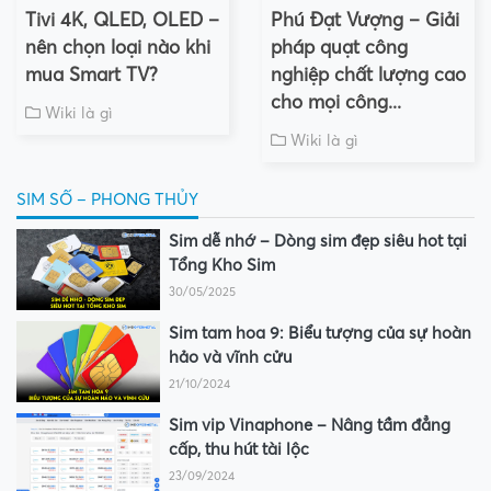
Tivi 4K, QLED, OLED –
Phú Đạt Vượng – Giải
nên chọn loại nào khi
pháp quạt công
mua Smart TV?
nghiệp chất lượng cao
cho mọi công...
Wiki là gì
Wiki là gì
SIM SỐ – PHONG THỦY
Sim dễ nhớ – Dòng sim đẹp siêu hot tại
Tổng Kho Sim
30/05/2025
Sim tam hoa 9: Biểu tượng của sự hoàn
hảo và vĩnh cửu
21/10/2024
Sim vip Vinaphone – Nâng tầm đẳng
cấp, thu hút tài lộc
23/09/2024