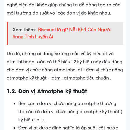
nghệ hiện đại khác giúp chúng ta dễ dàng tạo ra các
môi trường áp suất với các đơn vị đo khác nhau.
Xem thêm:
Bisexual là gì? Nỗi Khổ Của Người
Song Tính Luyến Ái
Do đó, những ai đang vướng mắc về ký hiệu at và
atm thì hoàn toàn có thể hiểu : 2 ký hiệu này đều dùng
cho đơn vị chức năng atmotphe. at : đơn vị chức năng
atmotphe kỹ thuật – atm : atmotphe tiêu chuẩn .
1.2. Đơn vị Atmotphe kỹ thuật
Bên cạnh đơn vị chức năng atmotphe thường
thì, còn có đơn vị chức năng atmotphe kỹ thuật (
ký hiệu : at ) .
Đơn vị at được định nghĩa là áp suất cột nước