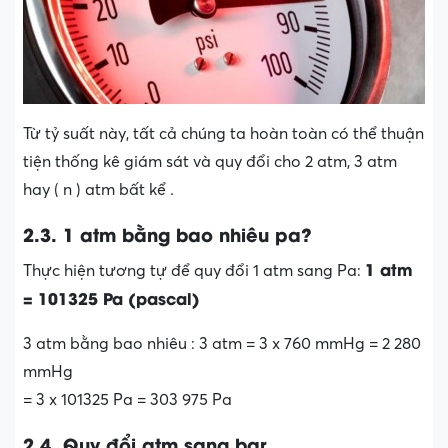
Từ tỷ suất này, tất cả chúng ta hoàn toàn có thể thuận
tiện thống kê giám sát và quy đổi cho 2 atm, 3 atm
hay ( n ) atm bất kể .
2.3. 1 atm bằng bao nhiêu pa?
1 atm
Thực hiện tương tự để quy đổi 1 atm sang Pa:
= 101325 Pa (pascal)
3 atm bằng bao nhiêu : 3 atm = 3 x 760 mmHg = 2 280
mmHg
= 3 x 101325 Pa = 303 975 Pa
2.4. Quy đổi atm sang bar