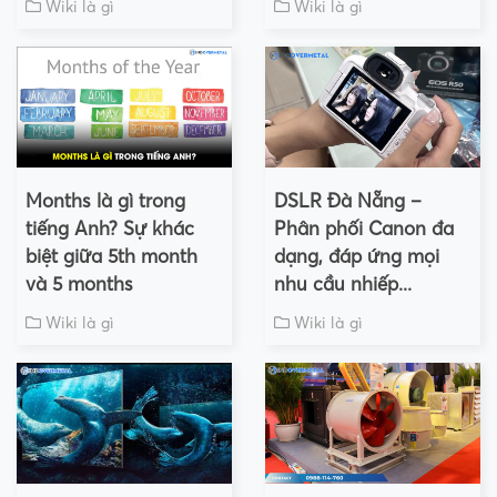
Wiki là gì
Wiki là gì
Months là gì trong
DSLR Đà Nẵng –
tiếng Anh? Sự khác
Phân phối Canon đa
biệt giữa 5th month
dạng, đáp ứng mọi
và 5 months
nhu cầu nhiếp...
Wiki là gì
Wiki là gì