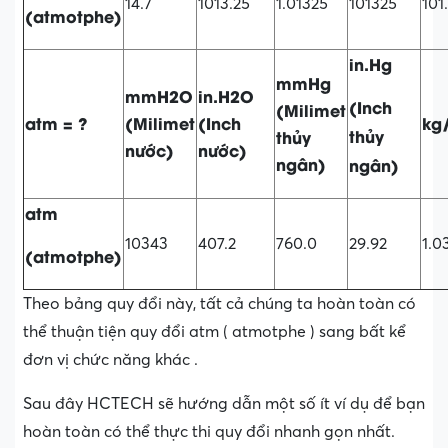
14.7
1013.25
1.01325
101325
101
(atmotphe)
in.Hg
mmHg
mmH2O
in.H2O
(
Inch
(Milimet
atm = ?
(Milimet
(Inch
kg
thủy
thủy
nước)
nước)
ngân)
ngân)
atm
10343
407.2
760.0
29.92
1.0
(atmotphe)
Theo bảng quy đổi này, tất cả chúng ta hoàn toàn có
thể thuận tiện quy đổi atm ( atmotphe ) sang bất kể
đơn vị chức năng khác .
Sau đây HCTECH sẽ hướng dẫn một số ít ví dụ để bạn
hoàn toàn có thể thực thi quy đổi nhanh gọn nhất.