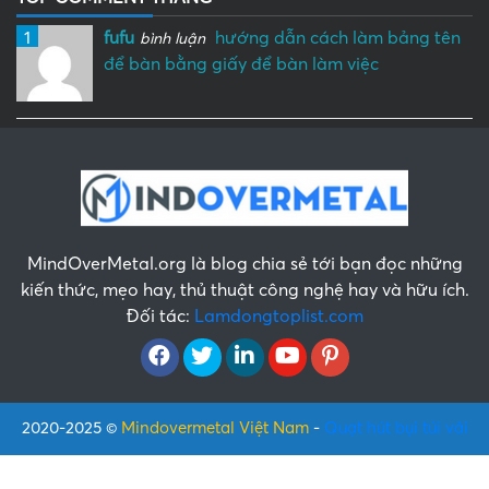
1
fufu
hướng dẫn cách làm bảng tên
bình luận
để bàn bằng giấy để bàn làm việc
MindOverMetal.org là blog chia sẻ tới bạn đọc những
kiến thức, mẹo hay, thủ thuật công nghệ hay và hữu ích.
Đối tác:
Lamdongtoplist.com
2020-2025 ©
Mindovermetal Việt Nam
-
Quạt hút bụi túi vải