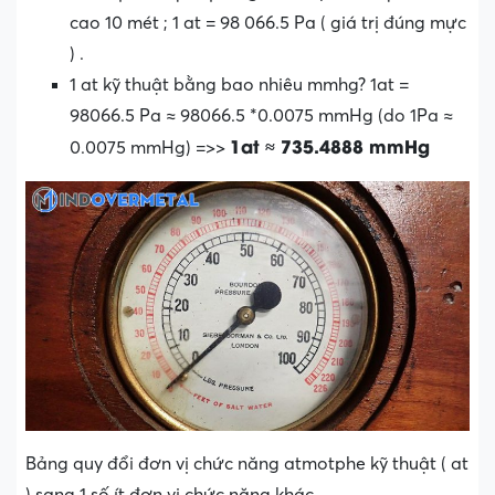
cao 10 mét ; 1 at = 98 066.5 Pa ( giá trị đúng mực
) .
1 at kỹ thuật bằng bao nhiêu mmhg? 1at =
98066.5 Pa ≈ 98066.5 *0.0075 mmHg (do 1Pa ≈
1at ≈ 735.4888 mmHg
0.0075 mmHg) =>>
Bảng quy đổi đơn vị chức năng atmotphe kỹ thuật ( at
) sang 1 số ít đơn vị chức năng khác