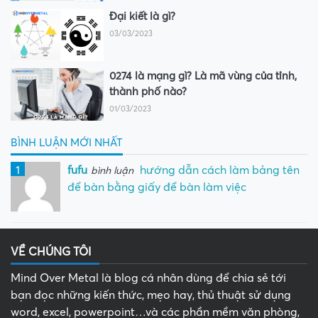
Đại kiết là gì?
03/03/2023
0274 là mạng gì? Là mã vùng của tỉnh,
thành phố nào?
01/03/2023
BÌNH LUẬN MỚI NHẤT
1
fufu
hướng dẫn cách làm bảng tên
bình luận
để bàn bằng giấy để bàn làm việc
VỀ CHÚNG TÔI
Mind Over Metal là blog cá nhân dùng để chia sẻ tới
bạn đọc những kiến thức, mẹo hay, thủ thuật sử dụng
word, excel, powerpoint…và các phần mềm văn phòng,