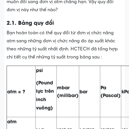
muốn đổi sang đơn vị atm chẳng hạn. Vậy quy đổi
đơn vị này như thế nào?
2.1. Bảng quy đổi
Bạn hoàn toàn có thể quy đổi từ đơn vị chức năng
atm sang những đơn vị chức năng đo áp suất khác
theo những tỷ suất nhất định. HCTECH đã tổng hợp
chi tiết cụ thể những tỷ suất trong bảng sau :
psi
(Pound
mbar
Pa
lực trên
atm = ?
bar
kP
(
milibar)
(Pascal)
inch
vuông)
atm