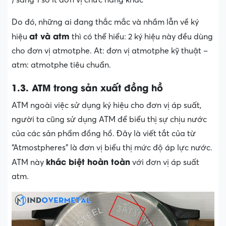
Do đó, những ai đang thắc mắc và nhầm lẫn về ký
at và atm
hiệu
thì có thể hiểu: 2 ký hiệu này đều dùng
cho đơn vị atmotphe. At: đơn vị atmotphe kỹ thuật –
atm: atmotphe tiêu chuẩn.
1.3. ATM trong sản xuất đồng hồ
ATM ngoài việc sử dụng ký hiệu cho đơn vị áp suất,
người ta cũng sử dụng ATM để biểu thị sự chịu nước
của các sản phẩm đồng hồ. Đây là viết tắt của từ
“Atmostpheres” là đơn vị biểu thị mức độ áp lực nước.
khác biệt hoàn toàn
ATM này
với đơn vị áp suất
atm.