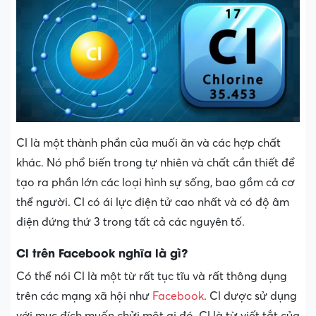
Cl là một thành phần của muối ăn và các hợp chất
khác. Nó phổ biến trong tự nhiên và chất cần thiết để
tạo ra phần lớn các loại hình sự sống, bao gồm cả cơ
thể người. Cl có ái lực điện tử cao nhất và có độ âm
điện đứng thứ 3 trong tất cả các nguyên tố.
Cl trên Facebook nghĩa là gì?
Có thể nói Cl là một từ rất tục tĩu và rất thông dụng
trên các mạng xã hội như
Facebook
. Cl được sử dụng
với mục đích muốn chửi một ai đó. Cl là từ viết tắt của