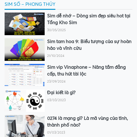
SIM SỐ – PHONG THỦY
Sim dễ nhớ – Dòng sim đẹp siêu hot tại
Tổng Kho Sim
30/05/2025
Sim tam hoa 9: Biểu tượng của sự hoàn
hảo và vĩnh cửu
21/10/2024
Sim vip Vinaphone – Nâng tầm đẳng
cấp, thu hút tài lộc
23/09/2024
Đại kiết là gì?
03/03/2023
0274 là mạng gì? Là mã vùng của tỉnh,
thành phố nào?
01/03/2023