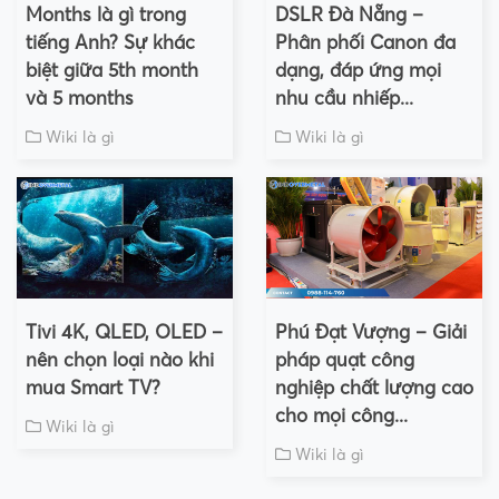
Months là gì trong
DSLR Đà Nẵng –
tiếng Anh? Sự khác
Phân phối Canon đa
biệt giữa 5th month
dạng, đáp ứng mọi
và 5 months
nhu cầu nhiếp...
Wiki là gì
Wiki là gì
Tivi 4K, QLED, OLED –
Phú Đạt Vượng – Giải
nên chọn loại nào khi
pháp quạt công
mua Smart TV?
nghiệp chất lượng cao
cho mọi công...
Wiki là gì
Wiki là gì