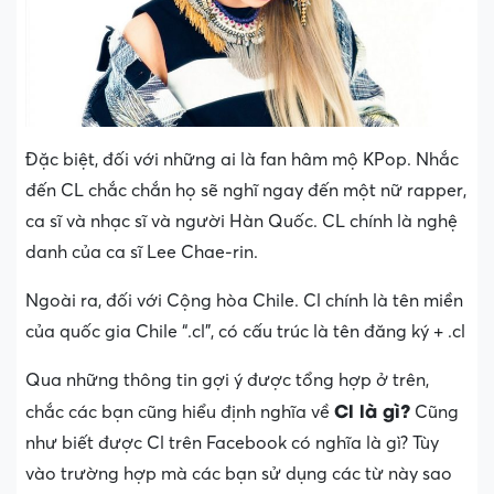
Đặc biệt, đối với những ai là fan hâm mộ KPop. Nhắc
đến CL chắc chắn họ sẽ nghĩ ngay đến một nữ rapper,
ca sĩ và nhạc sĩ và người Hàn Quốc. CL chính là nghệ
danh của ca sĩ Lee Chae-rin.
Ngoài ra, đối với Cộng hòa Chile. Cl chính là tên miền
của quốc gia Chile “.cl”, có cấu trúc là tên đăng ký + .cl
Qua những thông tin gợi ý được tổng hợp ở trên,
Cl là gì?
chắc các bạn cũng hiểu định nghĩa về
Cũng
như biết được Cl trên Facebook có nghĩa là gì? Tùy
vào trường hợp mà các bạn sử dụng các từ này sao