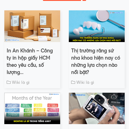
In An Khánh – Công
Thị trường răng sứ
ty in hộp giấy HCM
nha khoa hiện nay có
theo yêu cầu, số
những lựa chọn nào
lượng...
nổi bật?
Wiki là gì
Wiki là gì