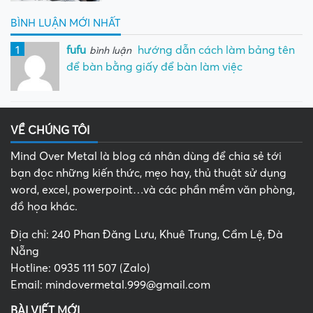
BÌNH LUẬN MỚI NHẤT
1
fufu
hướng dẫn cách làm bảng tên
bình luận
để bàn bằng giấy để bàn làm việc
VỀ CHÚNG TÔI
Mind Over Metal là blog cá nhân dùng để chia sẻ tới
bạn đọc những kiến thức, mẹo hay, thủ thuật sử dụng
word, excel, powerpoint…và các phần mềm văn phòng,
đồ họa khác.
Địa chỉ: 240 Phan Đăng Lưu, Khuê Trung, Cẩm Lệ, Đà
Nẵng
Hotline: 0935 111 507 (Zalo)
Email: mindovermetal.999@gmail.com
BÀI VIẾT MỚI