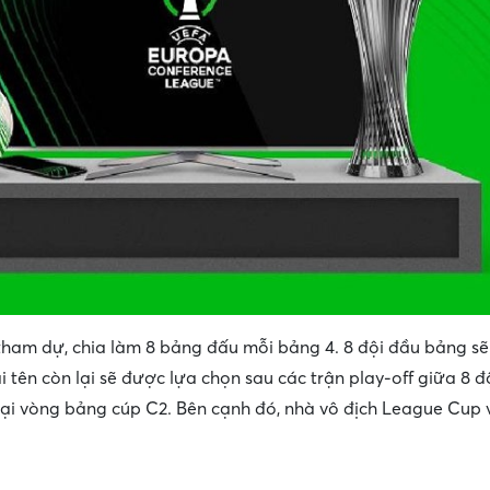
tham dự, chia làm 8 bảng đấu mỗi bảng 4. 8 đội đầu bảng sẽ
i tên còn lại sẽ được lựa chọn sau các trận play-off giữa 8 đ
 tại vòng bảng cúp C2. Bên cạnh đó, nhà vô địch League Cup