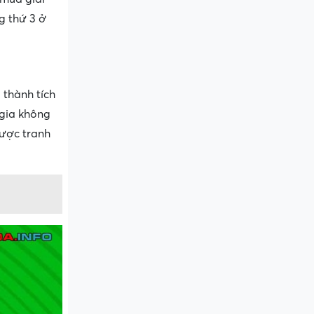
ng thứ 3 ở
thành tích
 gia không
được tranh