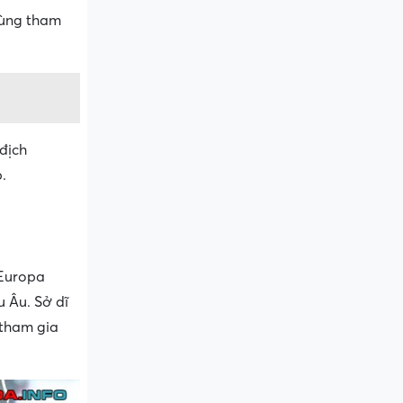
 cùng tham
 địch
.
 Europa
u Âu. Sở dĩ
 tham gia