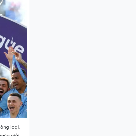
òng loại,
 mùa giải