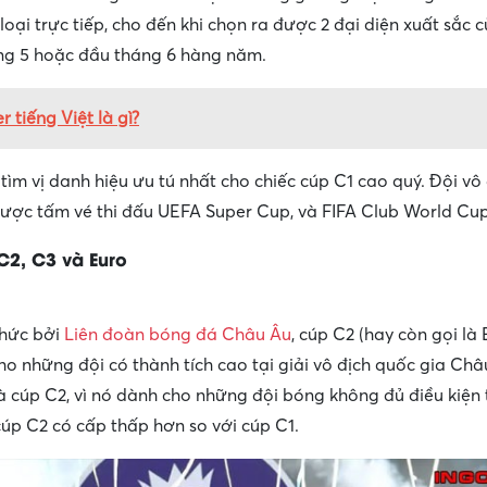
loại trực tiếp, cho đến khi chọn ra được 2 đại diện xuất sắc
áng 5 hoặc đầu tháng 6 hàng năm.
 tiếng Việt là gì?
 tìm vị danh hiệu ưu tú nhất cho chiếc cúp C1 cao quý. Đội vô
ợc tấm vé thi đấu UEFA Super Cup, và FIFA Club World Cup
C2, C3 và Euro
chức bởi
Liên đoàn bóng đá Châu Âu
, cúp C2 (hay còn gọi là
ho những đội có thành tích cao tại giải vô địch quốc gia Châ
là cúp C2, vì nó dành cho những đội bóng không đủ điều kiện
cúp C2 có cấp thấp hơn so với cúp C1.