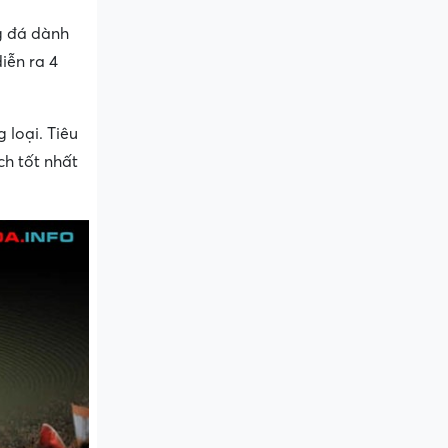
ng đá dành
iễn ra 4
 loại. Tiêu
ch tốt nhất