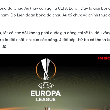
 bóng đá Châu Âu (hay còn gọi là UEFA Euro). Đây là giải bó
 nam. Do Liên đoàn bóng đá châu Âu tổ chức và chính thức d
, tất cả các đội không phải quốc gia đăng cai sẽ thi đấu vòng
 là đội nhất, nhì của các bảng. 4 đội xếp thứ ba có thành tí
 đội.