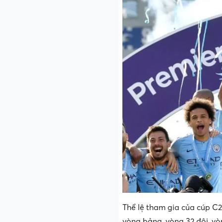
Thể lệ tham gia của cúp C
vòng bảng, vòng 32 đội, vòn