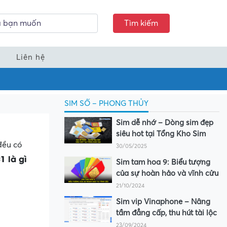
Tìm kiếm
Liên hệ
SIM SỐ – PHONG THỦY
Sim dễ nhớ – Dòng sim đẹp
siêu hot tại Tổng Kho Sim
đều có
30/05/2025
 là gì
Sim tam hoa 9: Biểu tượng
của sự hoàn hảo và vĩnh cửu
21/10/2024
Sim vip Vinaphone – Nâng
tầm đẳng cấp, thu hút tài lộc
23/09/2024