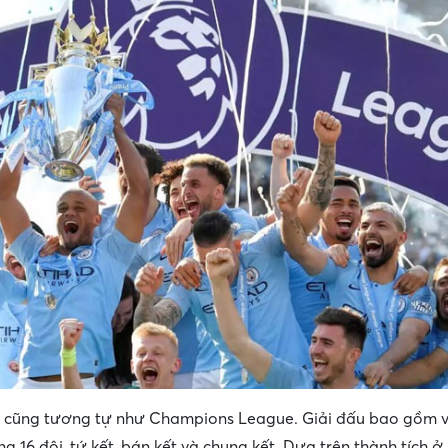
2 cũng tương tự như Champions League. Giải đấu bao gồm v
g 16 đội, tứ kết, bán kết và chung kết. Dựa trên thành tích ở