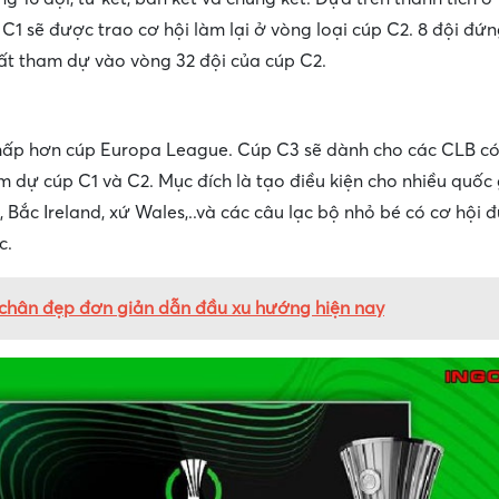
p C1 sẽ được trao cơ hội làm lại ở vòng loại cúp C2. 8 đội đứ
ất tham dự vào vòng 32 đội của cúp C2.
hấp hơn cúp Europa League. Cúp C3 sẽ dành cho các CLB có 
 dự cúp C1 và C2. Mục đích là tạo điều kiện cho nhiều quốc
, Bắc Ireland, xứ Wales,..và các câu lạc bộ nhỏ bé có cơ hội 
c.
 chân đẹp đơn giản dẫn đầu xu hướng hiện nay