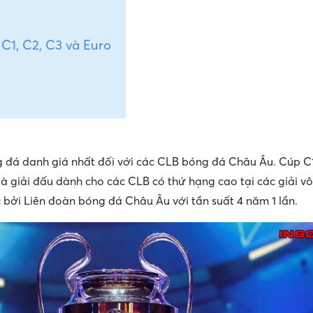
C1, C2, C3 và Euro
g đá danh giá nhất đối với các CLB bóng đá Châu Âu. Cúp C
à giải đấu dành cho các CLB có thứ hạng cao tại các giải vô
 bởi Liên đoàn bóng đá Châu Âu với tần suất 4 năm 1 lần.