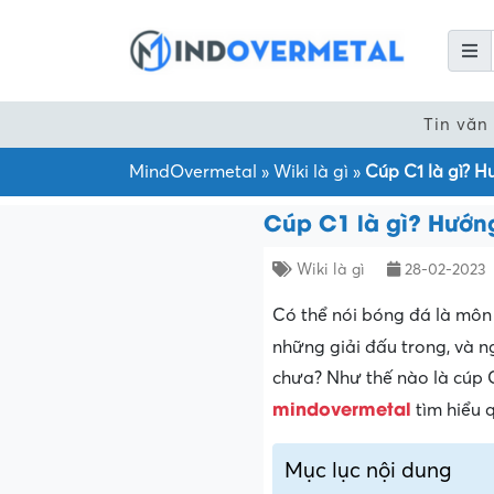
Tin văn
MindOvermetal
»
Wiki là gì
»
Cúp C1 là gì? H
Cúp C1 là gì? Hướng
Wiki là gì
28-02-2023
Có thể nói bóng đá là môn
những giải đấu trong, và n
chưa? Như thế nào là cúp C1
mindovermetal
tìm hiểu q
Mục lục nội dung