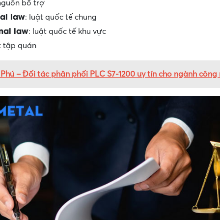
 nguồn bổ trợ
nal law
: luật quốc tế chung
nal law
: luật quốc tế khu vực
ật tập quán
 Phú – Đối tác phân phối PLC S7-1200 uy tín cho ngành công