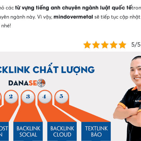
từ vựng tiếng anh chuyên ngành luật quốc tế
nhỏ các
tro
mindovermetal
yên ngành này. Vì vậy,
sẽ tiếp tục cập nhật
 nhé!
5/5 