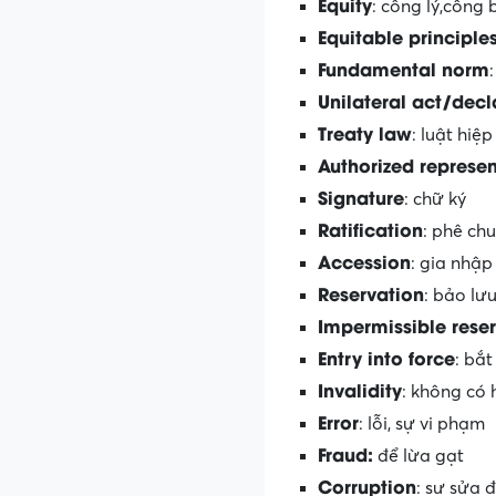
Equity
: công lý,công
Equitable principle
Fundamental norm
Unilateral act/decl
Treaty law
: luật hiệ
Authorized represen
Signature
: chữ ký
Ratification
: phê ch
Accession
: gia nhập
Reservation
: bảo lư
Impermissible rese
Entry into force
: bắt
Invalidity
: không có 
Error
: lỗi, sự vi phạm
Fraud:
để lừa gạt
Corruption
: sự sửa đ