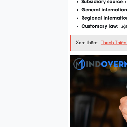
Subsidiary source
:
General internatio
Regional internatio
Customary law
: lu
Xem thêm:
Thanh Thiên