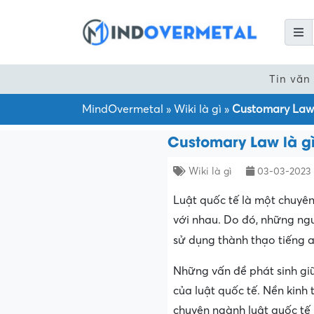
Tin văn
MindOvermetal
»
Wiki là gì
»
Customary Law 
Customary Law là g
Wiki là gì
03-03-2023
Luật quốc tế là một chuyê
với nhau. Do đó, những ngư
sử dụng thành thạo tiếng 
Những vấn đề phát sinh giữ
của luật quốc tế. Nền kinh 
chuyên ngành luật quốc tế 