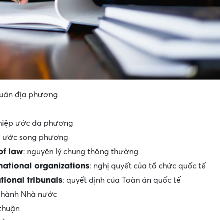
quán địa phương
 hiệp ước đa phương
ệp ước song phương
of law
: nguyên lý chung thông thường
rnational organizations
: nghị quyết của tổ chức quốc tế
tional tribunals
: quyết định của Toàn án quốc tế
c hành Nhà nước
 thuận