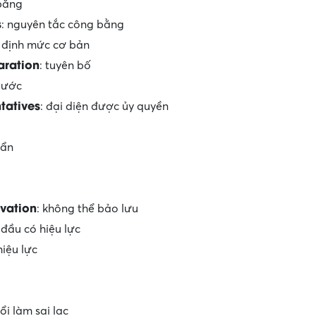
 bằng
s
: nguyên tắc công bằng
: định mức cơ bản
aration
: tuyên bố
p ước
tatives
: đại diện được ủy quyền
uẩn
u
rvation
: không thể bảo lưu
 đầu có hiệu lực
hiệu lực
ổi làm sai lạc