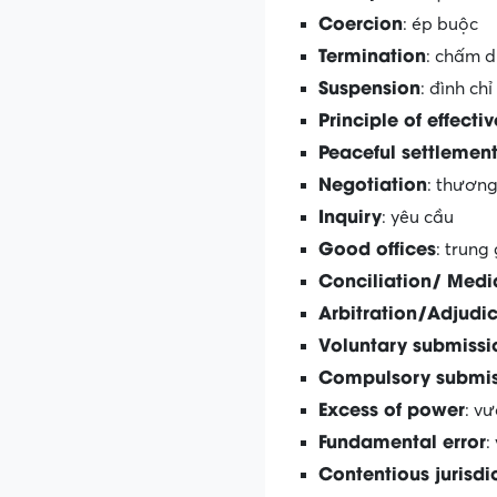
Coercion
: ép buộc
Termination
: chấm d
Suspension
: đình chỉ
Principle of effecti
Peaceful settlemen
Negotiation
: thươn
Inquiry
: yêu cầu
Good offices
: trung
Conciliation/ Medi
Arbitration/Adjudi
Voluntary submissi
Compulsory submis
Excess of power
: v
Fundamental error
:
Contentious jurisdi