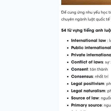
Để cung ứng nhu yếu học tậ
chuyên ngành luật quốc tế
54 từ vựng tiếng anh luậ
International law
: 
Public internationa
Private internation
Conflict of laws
: sự
Consent
: tán thành
Consensus
: nhất trí
Legal positivism
: p
Legal naturalism
: p
Source of law
: nguồ
Primary source
: ng