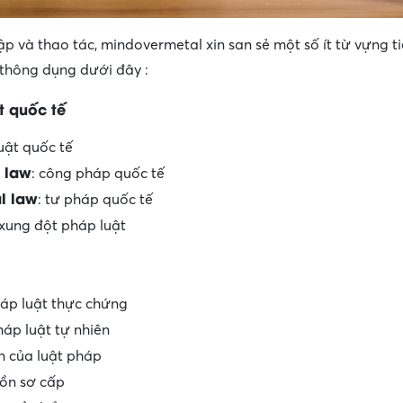
p và thao tác, mindovermetal xin san sẻ một số ít từ vựng t
 thông dụng dưới đây :
t quốc tế
luật quốc tế
l law
: công pháp quốc tế
al law
: tư pháp quốc tế
 xung đột pháp luật
háp luật thực chứng
háp luật tự nhiên
n của luật pháp
uồn sơ cấp