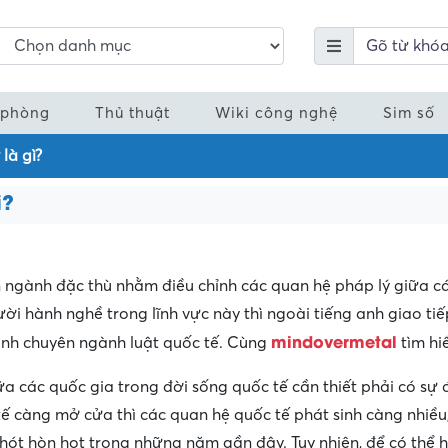
 phòng
Thủ thuật
Wiki công nghệ
Sim số
là gì?
ì?
n ngành đặc thù nhằm điều chỉnh các quan hệ pháp lý giữa c
ời hành nghề trong lĩnh vực này thì ngoài tiếng anh giao ti
mindovermetal
anh chuyên ngành luật quốc tế. Cùng
tìm hi
a các quốc gia trong đời sống quốc tế cần thiết phải có sự 
tế càng mở cửa thì các quan hệ quốc tế phát sinh càng nhiều,
hót hòn họt trong những năm gần đây. Tuy nhiên, để có thể 