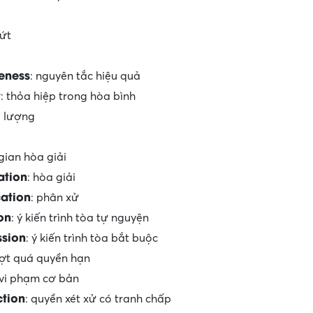
ứt
veness
: nguyên tắc hiệu quả
t
: thỏa hiệp trong hòa bình
g lượng
 gian hòa giải
ation
: hòa giải
cation
: phân xử
on
: ý kiến trình tòa tự nguyện
sion
: ý kiến trình tòa bắt buộc
ượt quá quyền hạn
 vi phạm cơ bản
ction
: quyền xét xử có tranh chấp