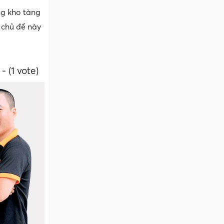
ng kho tàng
 chủ đề này
- (1 vote)