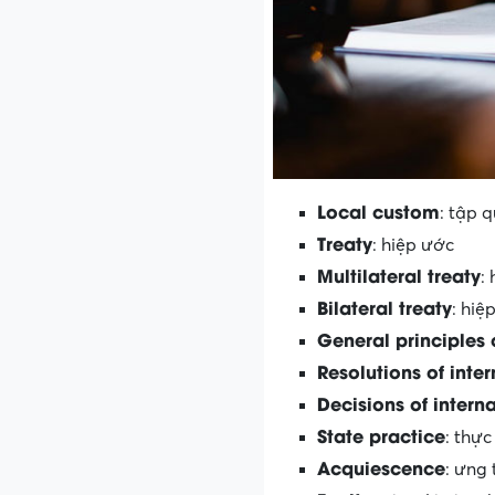
Local custom
: tập 
Treaty
: hiệp ước
Multilateral treaty
:
Bilateral treaty
: hi
General principles 
Resolutions of inte
Decisions of interna
State practice
: thự
Acquiescence
: ưng