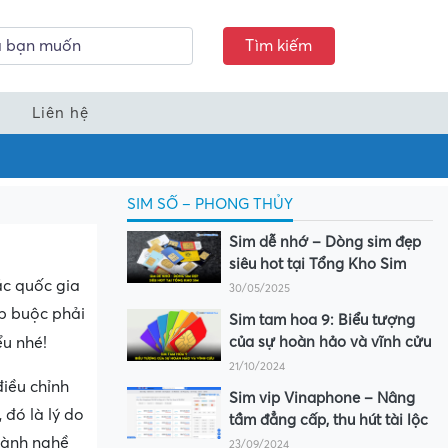
Tìm kiếm
Liên hệ
SIM SỐ – PHONG THỦY
Sim dễ nhớ – Dòng sim đẹp
siêu hot tại Tổng Kho Sim
ác quốc gia
30/05/2025
ếp buộc phải
Sim tam hoa 9: Biểu tượng
ểu nhé!
của sự hoàn hảo và vĩnh cửu
21/10/2024
điều chỉnh
Sim vip Vinaphone – Nâng
 đó là lý do
tầm đẳng cấp, thu hút tài lộc
hành nghề
23/09/2024