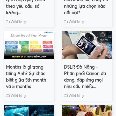
theo yêu cầu, số
những lựa chọn nào
lượng...
nổi bật?
Wiki là gì
Wiki là gì
Months là gì trong
DSLR Đà Nẵng –
tiếng Anh? Sự khác
Phân phối Canon đa
biệt giữa 5th month
dạng, đáp ứng mọi
và 5 months
nhu cầu nhiếp...
Wiki là gì
Wiki là gì