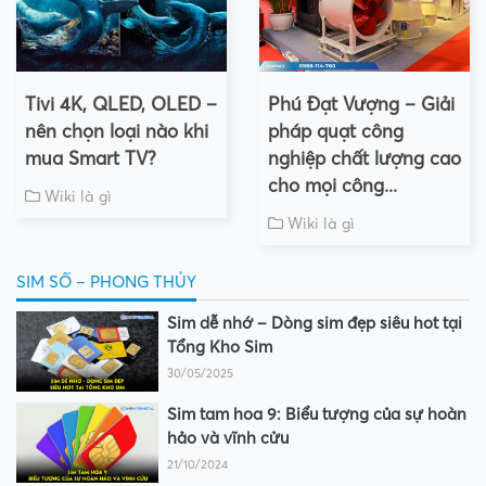
Tivi 4K, QLED, OLED –
Phú Đạt Vượng – Giải
nên chọn loại nào khi
pháp quạt công
mua Smart TV?
nghiệp chất lượng cao
cho mọi công...
Wiki là gì
Wiki là gì
SIM SỐ – PHONG THỦY
Sim dễ nhớ – Dòng sim đẹp siêu hot tại
Tổng Kho Sim
30/05/2025
Sim tam hoa 9: Biểu tượng của sự hoàn
hảo và vĩnh cửu
21/10/2024