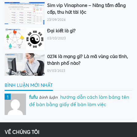
Sim vip Vinaphone – Nâng tầm đẳng
cấp, thu hút tài lộc
23/09/2024
Đại kiết là gì?
03/03/2023
0274 là mạng gì? Là mã vùng của tỉnh,
thành phố nào?
01/03/2023
BÌNH LUẬN MỚI NHẤT
1
fufu
hướng dẫn cách làm bảng tên
bình luận
để bàn bằng giấy để bàn làm việc
VỀ CHÚNG TÔI