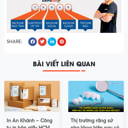
SHARE:
BÀI VIẾT LIÊN QUAN
In An Khánh – Công
Thị trường răng sứ
ty in hộp giấy HCM
nha khoa hiện nay có