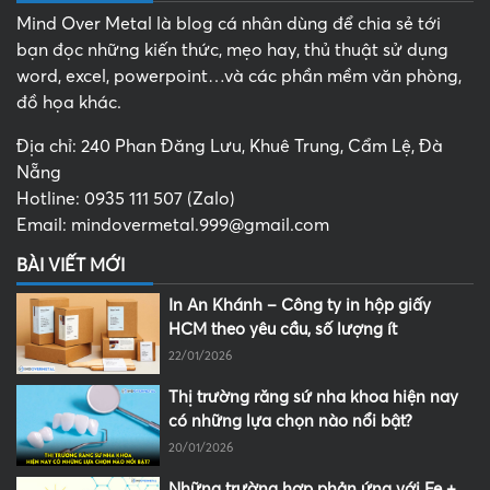
Mind Over Metal là blog cá nhân dùng để chia sẻ tới
bạn đọc những kiến thức, mẹo hay, thủ thuật sử dụng
word, excel, powerpoint…và các phần mềm văn phòng,
đồ họa khác.
Địa chỉ: 240 Phan Đăng Lưu, Khuê Trung, Cẩm Lệ, Đà
Nẵng
Hotline: 0935 111 507 (Zalo)
Email: mindovermetal.999@gmail.com
BÀI VIẾT MỚI
In An Khánh – Công ty in hộp giấy
HCM theo yêu cầu, số lượng ít
22/01/2026
Thị trường răng sứ nha khoa hiện nay
có những lựa chọn nào nổi bật?
20/01/2026
Những trường hợp phản ứng với Fe +