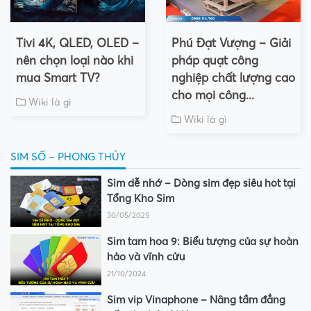
Tivi 4K, QLED, OLED –
Phú Đạt Vượng – Giải
nên chọn loại nào khi
pháp quạt công
mua Smart TV?
nghiệp chất lượng cao
cho mọi công...
Wiki là gì
Wiki là gì
SIM SỐ – PHONG THỦY
Sim dễ nhớ – Dòng sim đẹp siêu hot tại
Tổng Kho Sim
30/05/2025
Sim tam hoa 9: Biểu tượng của sự hoàn
hảo và vĩnh cửu
21/10/2024
Sim vip Vinaphone – Nâng tầm đẳng