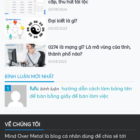
cấp, thu hút tài lộc
23/09/2024
Đại kiết là gì?
03/03/2023
0274 là mạng gì? Là mã vùng của tỉnh,
thành phố nào?
01/03/2023
BÌNH LUẬN MỚI NHẤT
1
fufu
hướng dẫn cách làm bảng tên
bình luận
để bàn bằng giấy để bàn làm việc
VỀ CHÚNG TÔI
Mind Over Metal là blog cá nhân dùng để chia sẻ tới