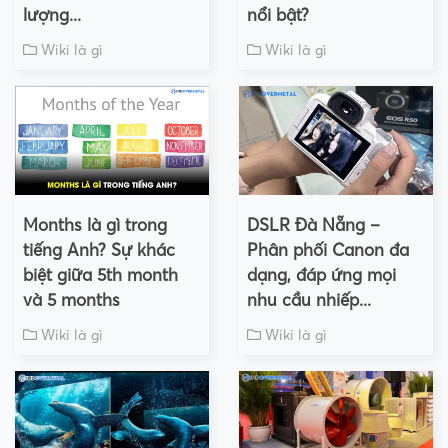
lượng...
nổi bật?
Wiki là gì
Wiki là gì
Months là gì trong
DSLR Đà Nẵng –
tiếng Anh? Sự khác
Phân phối Canon đa
biệt giữa 5th month
dạng, đáp ứng mọi
và 5 months
nhu cầu nhiếp...
Wiki là gì
Wiki là gì