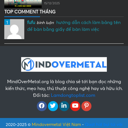
15/12/2025
TOP COMMENT THÁNG
1
fufu
hướng dẫn cách làm bảng tên
bình luận
để bàn bằng giấy để bàn làm việc
MindOverMetal.org là blog chia sẻ tới bạn đọc những
kiến thức, mẹo hay, thủ thuật công nghệ hay và hữu ích.
Đối tác:
Lamdongtoplist.com
2020-2025 ©
Mindovermetal Việt Nam
-
Quạt hút bụi túi vải