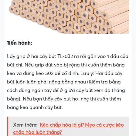
Tiến hành:
Lấy grip ở hai cây bút TL-032 ra rồi gắn vào 1 đầu của
bút chì. Nếu grip đút vào bị rộng thì cuốn thêm băng
keo và dùng keo 502 để cố định. Lưu ý: Hai đầu cây
bút luôn luôn phải nặng bằng nhau (Kiểm tra bằng
cách dùng ngón tay để ở giữa cây bút xem độ thăng
bằng). Nếu bạn thấy cây bút hơi nhẹ thì cuốn thêm
băng keo quanh cây bút.
Xem thêm:
Kèo chấp hòa là gì? Mẹo cá cược kèo
chấp hòa luôn thắng?