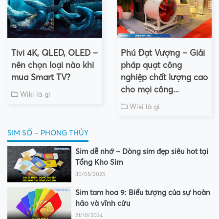
Tivi 4K, QLED, OLED –
Phú Đạt Vượng – Giải
nên chọn loại nào khi
pháp quạt công
mua Smart TV?
nghiệp chất lượng cao
cho mọi công...
Wiki là gì
Wiki là gì
SIM SỐ – PHONG THỦY
Sim dễ nhớ – Dòng sim đẹp siêu hot tại
Tổng Kho Sim
30/05/2025
Sim tam hoa 9: Biểu tượng của sự hoàn
hảo và vĩnh cửu
21/10/2024