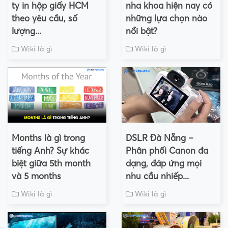
ty in hộp giấy HCM
nha khoa hiện nay có
theo yêu cầu, số
những lựa chọn nào
lượng...
nổi bật?
Wiki là gì
Wiki là gì
Months là gì trong
DSLR Đà Nẵng –
tiếng Anh? Sự khác
Phân phối Canon đa
biệt giữa 5th month
dạng, đáp ứng mọi
và 5 months
nhu cầu nhiếp...
Wiki là gì
Wiki là gì