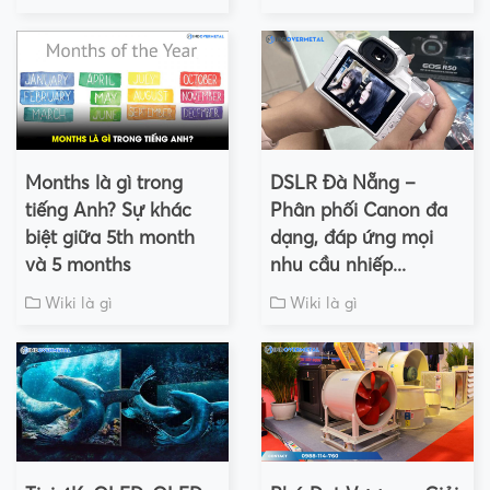
Months là gì trong
DSLR Đà Nẵng –
tiếng Anh? Sự khác
Phân phối Canon đa
biệt giữa 5th month
dạng, đáp ứng mọi
và 5 months
nhu cầu nhiếp...
Wiki là gì
Wiki là gì