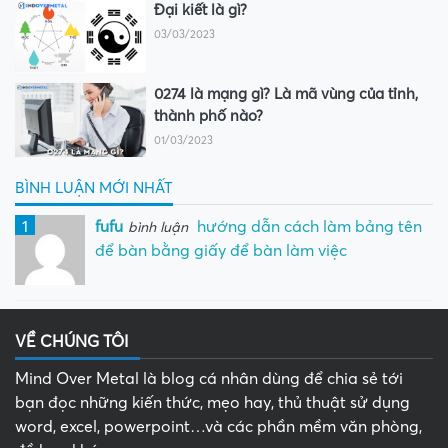
Đại kiết là gì?
03/03/2023
0274 là mạng gì? Là mã vùng của tỉnh,
thành phố nào?
01/03/2023
BÌNH LUẬN MỚI NHẤT
1
fufu
hướng dẫn cách làm bảng tên
bình luận
để bàn bằng giấy để bàn làm việc
VỀ CHÚNG TÔI
Mind Over Metal là blog cá nhân dùng để chia sẻ tới
bạn đọc những kiến thức, mẹo hay, thủ thuật sử dụng
word, excel, powerpoint…và các phần mềm văn phòng,