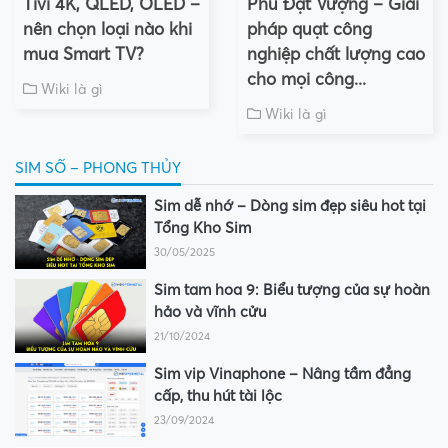
Tivi 4K, QLED, OLED –
Phú Đạt Vượng – Giải
nên chọn loại nào khi
pháp quạt công
mua Smart TV?
nghiệp chất lượng cao
cho mọi công...
Wiki là gì
Wiki là gì
SIM SỐ – PHONG THỦY
Sim dễ nhớ – Dòng sim đẹp siêu hot tại
Tổng Kho Sim
30/05/2025
Sim tam hoa 9: Biểu tượng của sự hoàn
hảo và vĩnh cửu
21/10/2024
Sim vip Vinaphone – Nâng tầm đẳng
cấp, thu hút tài lộc
23/09/2024