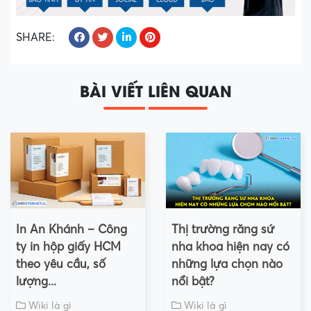
SHARE:
BÀI VIẾT LIÊN QUAN
In An Khánh – Công
Thị trường răng sứ
ty in hộp giấy HCM
nha khoa hiện nay có
theo yêu cầu, số
những lựa chọn nào
lượng...
nổi bật?
Wiki là gì
Wiki là gì