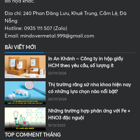
đồ họa khác.
Địa chỉ: 240 Phan Đăng Lưu, Khuê Trung, Cẩm Lệ, Đà
Nẵng
Hotline: 0935 111 507 (Zalo)
Email: mindovermetal.999@gmail.com
BÀI VIẾT MỚI
In An Khánh – Công ty in hộp giấy
HCM theo yêu cầu, số lượng ít
22/01/2026
Thị trường răng sứ nha khoa hiện nay
có những lựa chọn nào nổi bật?
20/01/2026
Những trường hợp phản ứng với Fe +
HNO3 đặc nguội
15/12/2025
TOP COMMENT THÁNG