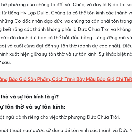
hờ phượng của chúng ta đối với Chúa, và đây là lý do tại s
át từ tiếng Hy Lạp Dulia. Chúng ta có thể tôn kính các thánh 
à những Cơ đốc nhân đạo đức, và chúng ta cần phải tôn trọng
ng biết rằng các thánh không phải là Đức Chúa Trời và không
mức độ danh dự, bạn có thể bắt đầu bằng sự ngưỡng mộ và 
ao) và cuối cùng đạt đến sự tôn thờ (danh dự cao nhất). Điề
hính xuất hiện giữa sự tôn thờ và sự tôn kính. Sự khác biệt n
 sau.
ng Báo Giá Sản Phẩm, Cách Trình Bày Mẫu Báo Giá Chi Tiế
thờ và sự tôn kính là gì?
 tôn thờ và sự tôn kính:
ật ngữ dành riêng cho việc thờ phượng Đức Chúa Trời.
à một thuật ngữ được sử dụng để tôn vinh các thánh và Đức 