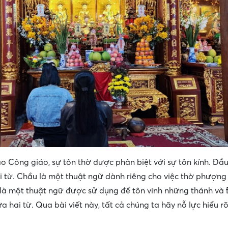
áo Công giáo, sự tôn thờ được phân biệt với sự tôn kính. Đầu 
ai từ. Chầu là một thuật ngữ dành riêng cho việc thờ phượn
h là một thuật ngữ được sử dụng để tôn vinh những thánh và
a hai từ. Qua bài viết này, tất cả chúng ta hãy nỗ lực hiểu r