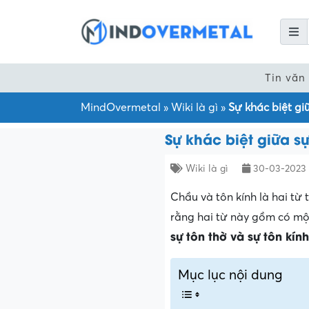
Tin văn
MindOvermetal
»
Wiki là gì
»
Sự khác biệt gi
Sự khác biệt giữa sự
Wiki là gì
30-03-2023
Chầu và tôn kính là hai từ
rằng hai từ này gồm có một
sự tôn thờ và sự tôn kính
Mục lục nội dung