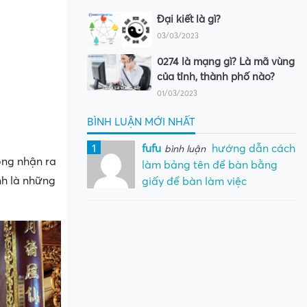
Đại kiết là gì?
03/03/2023
0274 là mạng gì? Là mã vùng
của tỉnh, thành phố nào?
01/03/2023
BÌNH LUẬN MỚI NHẤT
1
fufu
hướng dẫn cách
bình luận
ông nhận ra
làm bảng tên để bàn bằng
nh là những
giấy để bàn làm việc