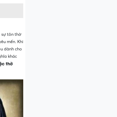
 sự tôn thờ
yêu mến. Khi
yêu dành cho
ghĩa khác
ệc thờ