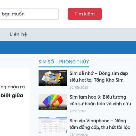
Tìm kiếm
Liên hệ
SIM SỐ – PHONG THỦY
Sim dễ nhớ – Dòng sim đẹp
siêu hot tại Tổng Kho Sim
ông nhận ra
30/05/2025
 biệt giữa
Sim tam hoa 9: Biểu tượng
của sự hoàn hảo và vĩnh cửu
21/10/2024
Sim vip Vinaphone – Nâng
tầm đẳng cấp, thu hút tài lộc
23/09/2024