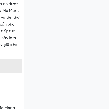
ao nó được
và Mẹ Maria
 và tôn thờ
 cần phải
tiếp tục
u này làm
ày giữa hai
t
Mẹ Maria.