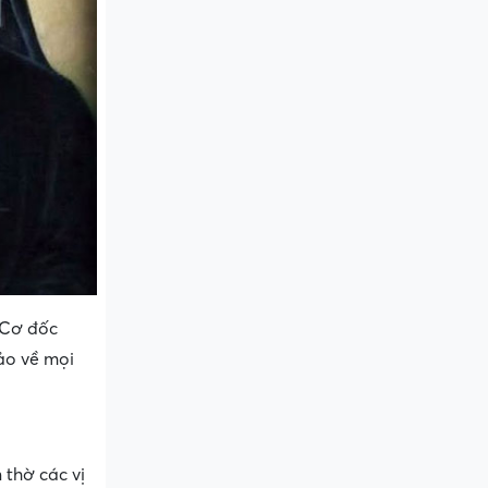
 Cơ đốc
ảo về mọi
n thờ các vị