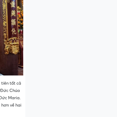
tiên tất cả
g Đức Chúa
 Đức Maria.
õ hơn về hai