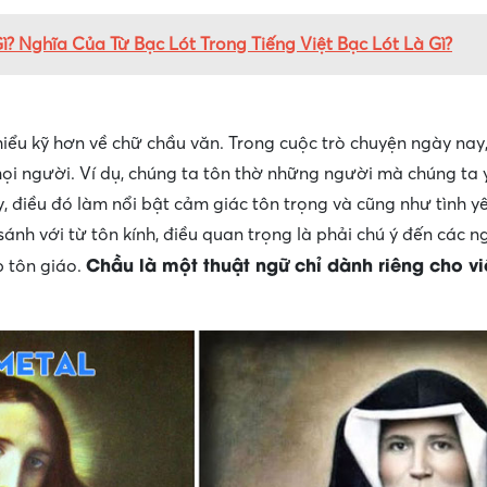
ì? Nghĩa Của Từ Bạc Lót Trong Tiếng Việt Bạc Lót Là Gì?
hiểu kỹ hơn về chữ chầu văn. Trong cuộc trò chuyện ngày nay,
ọi người. Ví dụ, chúng ta tôn thờ những người mà chúng ta 
ấy, điều đó làm nổi bật cảm giác tôn trọng và cũng như tình 
 sánh với từ tôn kính, điều quan trọng là phải chú ý đến các n
Chầu là một thuật ngữ chỉ dành riêng cho vi
 tôn giáo.