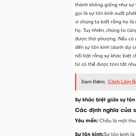
thánh không giống như sự t
gọi là sự tôn kính xuất ph
vì chúng ta biết rằng họ l
họ. Tuy nhiên, chúng ta cũ
được thờ phượng. Nếu có 
đến sự tôn kính (danh dự c
nổi bật rằng sự khác biệt c
từ có thể được tóm tắt như
Xem thêm:
Cách Làm Bả
Sự khác biệt giữa sự tôn 
Các định nghĩa của sự
Yêu mến:
Chầu là một thu
Sự tôn kính:
Sự tôn kính l