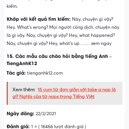
kiếm.
Khớp với kết quả tìm kiếm:
Này, chuyện gì vậy?
Hey. What’s wrong? Mọi người cũng dịch. chuyện này
là gì vậy. Này, chuyện gì vậy? Hey, what happened?
Này, chuyện gì vậy? Hey, what’s up …… xem ngay
15. Các mẫu câu chào hỏi bằng tiếng Anh –
TiengAnhK12
Tác giả:
tienganhk12.com
Xem thêm:
15 cụm từ đơn giản với take a nap là
gì? Nghĩa của từ naps trong Tiếng Việt
Ngày đăng:
22/2/2021
Đánh giá:
1 ⭐ ( 16466 lượt đánh giá )