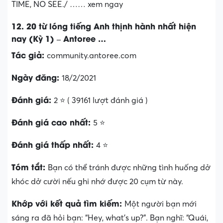
TIME, NO SEE./ …… xem ngay
12. 20 từ lóng tiếng Anh thịnh hành nhất hiện
nay (Kỳ 1) – Antoree …
Tác giả:
community.antoree.com
Ngày đăng:
18/2/2021
Đánh giá:
2 ⭐ ( 39161 lượt đánh giá )
Đánh giá cao nhất:
5 ⭐
Đánh giá thấp nhất:
4 ⭐
Tóm tắt:
Bạn có thể tránh được những tình huống dở
khóc dở cười nếu ghi nhớ được 20 cụm từ này.
Khớp với kết quả tìm kiếm:
Một người bạn mới
sáng ra đã hỏi bạn: “Hey, what’s up?”. Bạn nghĩ: “Quái,