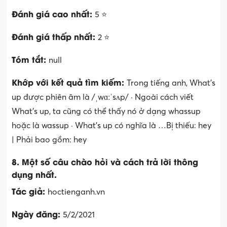
Đánh giá cao nhất:
5 ⭐
Đánh giá thấp nhất:
2 ⭐
Tóm tắt:
null
Khớp với kết quả tìm kiếm:
Trong tiếng anh, What’s
up được phiên âm là /ˌwɑːˈsʌp/ · Ngoài cách viết
What’s up, ta cũng có thể thấy nó ở dạng whassup
hoặc là wassup · What’s up có nghĩa là …Bị thiếu: hey
‎| Phải bao gồm: hey
8. Một số câu chào hỏi và cách trả lời thông
dụng nhất.
Tác giả:
hoctienganh.vn
Ngày đăng:
5/2/2021