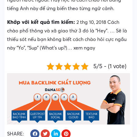
tiếng Anh này để ứng biến theo từng ngữ cảnh.
Khớp với kết quả tìm kiếm:
2 thg 10, 2018 Cách
chào phổ thông và xã giao thứ 3 đó là “Hey”. … Sẽ là
thiếu sót nếu bạn không biết cách chào hỏi cực ngầu
này “Yo”, “Sup” (What’s up?)… xem ngay
5/5 - (1 vote)
SHARE: