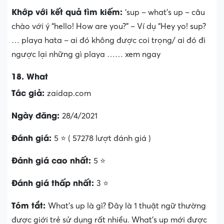
Khớp với kết quả tìm kiếm:
‘sup – what’s up – câu
chào với ý “hello! How are you?” – Ví dụ “Hey yo! sup?
… playa hata – ai đó không được coi trọng/ ai đó đi
ngược lại những gì playa …… xem ngay
18. What
Tác giả:
zaidap.com
Ngày đăng:
28/4/2021
Đánh giá:
5 ⭐ ( 57278 lượt đánh giá )
Đánh giá cao nhất:
5 ⭐
Đánh giá thấp nhất:
3 ⭐
Tóm tắt:
What’s up là gì? Đây là 1 thuật ngữ thường
được giới trẻ sử dụng rất nhiều. What’s up mới được