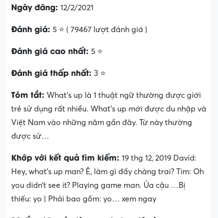
Ngày đăng:
12/2/2021
Đánh giá:
5 ⭐ ( 79467 lượt đánh giá )
Đánh giá cao nhất:
5 ⭐
Đánh giá thấp nhất:
3 ⭐
Tóm tắt:
What’s up là 1 thuật ngữ thường được giới
trẻ sử dụng rất nhiều. What’s up mới được du nhập và
Việt Nam vào những năm gần đây. Từ này thường
được sử…
Khớp với kết quả tìm kiếm:
19 thg 12, 2019 David:
Hey, what’s up man? Ê, làm gì đấy chàng trai? Tim: Oh
you didn’t see it? Playing game man. Ủa cậu …Bị
thiếu: yo ‎| Phải bao gồm: yo… xem ngay