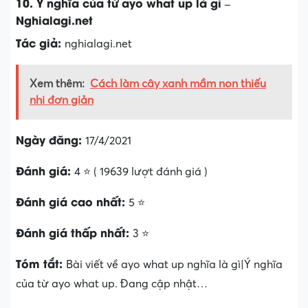
10. Ý nghĩa của từ ayo what up là gì –
Nghialagi.net
Tác giả:
nghialagi.net
Xem thêm:
Cách làm cây xanh mầm non thiếu
nhi đơn giản
Ngày đăng:
17/4/2021
Đánh giá:
4 ⭐ ( 19639 lượt đánh giá )
Đánh giá cao nhất:
5 ⭐
Đánh giá thấp nhất:
3 ⭐
Tóm tắt:
Bài viết về ayo what up nghĩa là gì|Ý nghĩa
của từ ayo what up. Đang cập nhật…