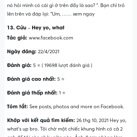
nó hỏi mình có cái gì ở trên đấy là sao? “. Bạn chỉ trỏ
lên trên và đáp lại: “Um, …… xem ngay
13. Cửu – Hey yo, what
Tác giả:
www.facebook.com
Ngày đăng:
22/4/2021
Đánh giá:
5 ⭐ ( 19698 lượt đánh giá )
Đánh giá cao nhất:
5 ⭐
Đánh giá thấp nhất:
1 ⭐
Tóm tắt:
See posts, photos and more on Facebook.
Khớp với kết quả tìm kiếm:
26 thg 10, 2021 Hey yo,
what’s up bro. Tôi chờ một chiếc khung hình có cả 2