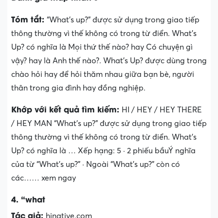
Tóm tắt:
“What’s up?” được sử dụng trong giao tiếp
thông thường vì thế không có trong từ điển. What’s
Up? có nghĩa là Mọi thứ thế nào? hay Có chuyện gì
vậy? hay là Anh thế nào?. What’s Up? được dùng trong
chào hỏi hay để hỏi thăm nhau giữa bạn bè, người
thân trong gia đình hay đồng nghiệp.
Khớp với kết quả tìm kiếm:
HI / HEY / HEY THERE
/ HEY MAN “What’s up?” được sử dụng trong giao tiếp
thông thường vì thế không có trong từ điển. What’s
Up? có nghĩa là … Xếp hạng: 5 · ‎2 phiếu bầu‎Ý nghĩa
của từ “What’s up?” · ‎Ngoài “What’s up?” còn có
các…… xem ngay
4. “what
Tác giả:
hinative.com