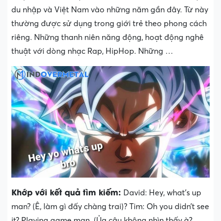
du nhập và Việt Nam vào những năm gần đây. Từ này
thường được sử dụng trong giới trẻ theo phong cách
riêng. Những thanh niên năng động, hoạt động nghê
thuật với dòng nhạc Rap, HipHop. Những …
Khớp với kết quả tìm kiếm:
David: Hey, what’s up
man? (Ê, làm gì đấy chàng trai)? Tim: Oh you didn’t see
it? Playing game man. (Ủa cậu không nhìn thấy à?