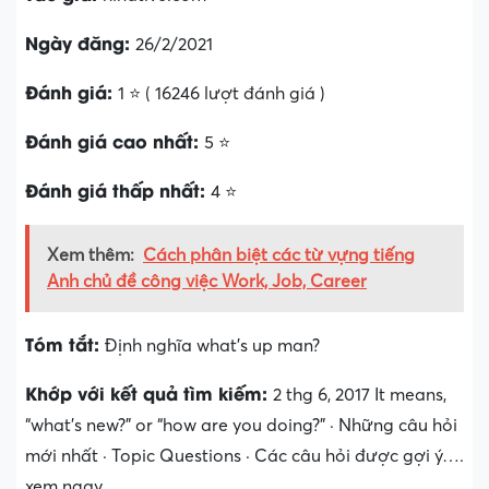
Ngày đăng:
26/2/2021
Đánh giá:
1 ⭐ ( 16246 lượt đánh giá )
Đánh giá cao nhất:
5 ⭐
Đánh giá thấp nhất:
4 ⭐
Xem thêm:
Cách phân biệt các từ vựng tiếng
Anh chủ đề công việc Work, Job, Career
Tóm tắt:
Định nghĩa what’s up man?
Khớp với kết quả tìm kiếm:
2 thg 6, 2017 It means,
“what’s new?” or “how are you doing?” · Những câu hỏi
mới nhất · Topic Questions · Các câu hỏi được gợi ý….
xem ngay