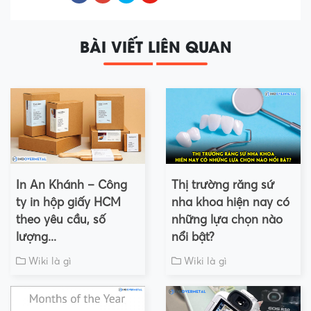
BÀI VIẾT LIÊN QUAN
In An Khánh – Công
Thị trường răng sứ
ty in hộp giấy HCM
nha khoa hiện nay có
theo yêu cầu, số
những lựa chọn nào
lượng...
nổi bật?
Wiki là gì
Wiki là gì