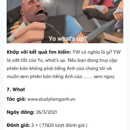
Khớp với kết quả tìm kiếm:
YW có nghĩa là gì? YW
là viết tắt của Yo, what’s up. Nếu bạn đang truy cập
phiên bản không phải tiếng Anh của chúng tôi và
muốn xem phiên bản tiếng Anh của …… xem ngay
7. What
Tác giả:
www.studytienganh.vn
Ngày đăng:
26/3/2021
Đánh giá:
3 ⭐ ( 77425 lượt đánh giá )