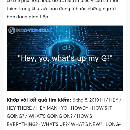
có thể phù hợp hoặc được hiểu là biểu ý của sự thân
thiện trong khu vực bạn đang ở hoặc những người
bạn đang giao tiếp.
Khớp với kết quả tìm kiếm:
6 thg 8, 2019 HI / HEY /
HEY THERE / HEY MAN · YO · HOWDY · HOW’S IT
GOING? / WHAT’S GOING ON? / HOW’S
EVERYTHING? · WHAT’S UP?/ WHAT’S NEW? · LONG-