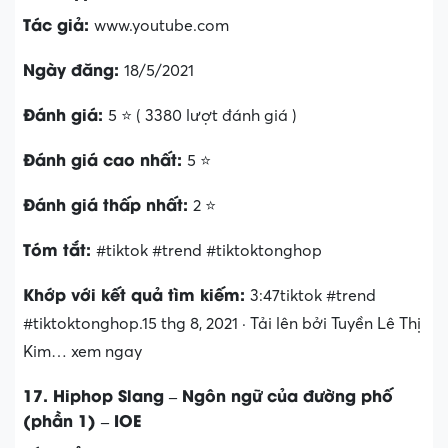
Tác giả:
www.youtube.com
Ngày đăng:
18/5/2021
Đánh giá:
5 ⭐ ( 3380 lượt đánh giá )
Đánh giá cao nhất:
5 ⭐
Đánh giá thấp nhất:
2 ⭐
Tóm tắt:
#tiktok #trend #tiktoktonghop
Khớp với kết quả tìm kiếm:
3:47tiktok #trend
#tiktoktonghop.15 thg 8, 2021 · Tải lên bởi Tuyền Lê Thị
Kim… xem ngay
17. Hiphop Slang – Ngôn ngữ của đường phố
(phần 1) – IOE