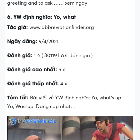
greeting and to ask …… xem ngay
6. YW định nghĩa: Yo, what
Tác giả:
www.abbreviationfinder.org
Ngày đăng:
9/4/2021
Đánh giá:
1 ⭐ ( 30119 lượt đánh giá )
Đánh giá cao nhất:
5 ⭐
Đánh giá thấp nhất:
4 ⭐
Tóm tắt:
Bài viết về YW định nghĩa: Yo, what’s up –
Yo, Wassup. Đang cập nhật…