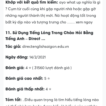
Khớp với kết quả tìm kiếm:
ayo what up nghĩa là gì
? Cụm từ cuối cùng khi gặp người nhà hoặc gặp gỡ
những người thành thị mới. Nó hoạt động tốt trong
bất kỳ dịp nào và tượng trưng cho …… xem ngay
11. Sử Dụng Tiếng Lóng Trong Chào Hỏi Bằng
Tiếng Anh – Direct …
Tác giả:
directenglishsaigon.edu.vn
Ngày đăng:
14/2/2021
Đánh giá:
4 ⭐ ( 31560 lượt đánh giá )
Đánh giá cao nhất:
5 ⭐
Đánh giá thấp nhất:
4 ⭐
Tóm tắt:
..Điều quan trọng là tìm hiểu tiếng lóng nào