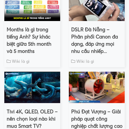
Months là gì trong
DSLR Đà Nẵng –
tiếng Anh? Sự khác
Phân phối Canon đa
biệt giữa 5th month
dạng, đáp ứng mọi
và 5 months
nhu cầu nhiếp...
Wiki là gì
Wiki là gì
Tivi 4K, QLED, OLED –
Phú Đạt Vượng – Giải
nên chọn loại nào khi
pháp quạt công
mua Smart TV?
nghiệp chất lượng cao