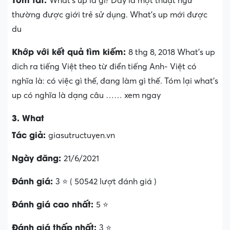
What’s up là gì? Đây là một thuật ngữ
thường được giới trẻ sử dụng. What’s up mới được
du
Khớp với kết quả tìm kiếm:
8 thg 8, 2018 What’s up
dich ra tiếng Việt theo từ điển tiếng Anh- Việt có
nghĩa là: có việc gì thế, đang làm gì thế. Tóm lại what’s
up có nghĩa là dạng câu …… xem ngay
3. What
Tác giả:
giasutructuyen.vn
Ngày đăng:
21/6/2021
Đánh giá:
3 ⭐ ( 50542 lượt đánh giá )
Đánh giá cao nhất:
5 ⭐
Đánh giá thấp nhất:
3 ⭐