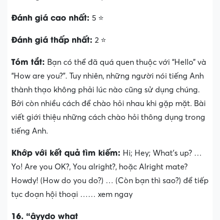
Đánh giá cao nhất:
5 ⭐
Đánh giá thấp nhất:
2 ⭐
Tóm tắt:
Bạn có thể đã quá quen thuộc với “Hello” và
“How are you?”. Tuy nhiên, những người nói tiếng Anh
thành thạo không phải lúc nào cũng sử dụng chúng.
Bởi còn nhiều cách để chào hỏi nhau khi gặp mặt. Bài
viết giới thiệu những cách chào hỏi thông dụng trong
tiếng Anh.
Khớp với kết quả tìm kiếm:
Hi; Hey; What’s up? …
Yo! Are you OK?, You alright?, hoặc Alright mate?
Howdy! (How do you do?) … (Còn bạn thì sao?) để tiếp
tục đoạn hội thoại …… xem ngay
16. “âyydo what