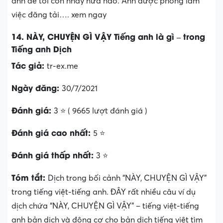
anh để tôi còn nhảy nữa nào. Ảnh được phòng làm
việc đăng tải…. xem ngay
14. NÀY, CHUYỆN GÌ VẬY Tiếng anh là gì – trong
Tiếng anh Dịch
Tác giả:
tr-ex.me
Ngày đăng:
30/7/2021
Đánh giá:
3 ⭐ ( 9665 lượt đánh giá )
Đánh giá cao nhất:
5 ⭐
Đánh giá thấp nhất:
3 ⭐
Tóm tắt:
Dịch trong bối cảnh “NÀY, CHUYỆN GÌ VẬY”
trong tiếng việt-tiếng anh. ĐÂY rất nhiều câu ví dụ
dịch chứa “NÀY, CHUYỆN GÌ VẬY” – tiếng việt-tiếng
anh bản dịch và động cơ cho bản dịch tiếng việt tìm