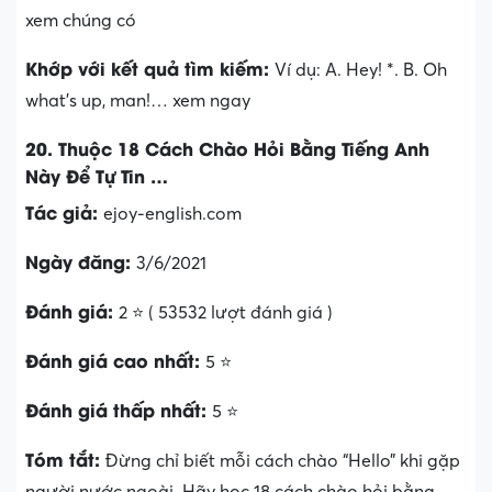
xem chúng có
Khớp với kết quả tìm kiếm:
Ví dụ: A. Hey! *. B. Oh
what’s up, man!… xem ngay
20. Thuộc 18 Cách Chào Hỏi Bằng Tiếng Anh
Này Để Tự Tin …
Tác giả:
ejoy-english.com
Ngày đăng:
3/6/2021
Đánh giá:
2 ⭐ ( 53532 lượt đánh giá )
Đánh giá cao nhất:
5 ⭐
Đánh giá thấp nhất:
5 ⭐
Tóm tắt:
Đừng chỉ biết mỗi cách chào “Hello” khi gặp
người nước ngoài. Hãy học 18 cách chào hỏi bằng