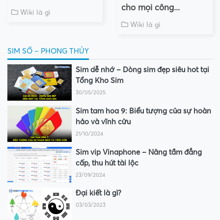
cho mọi công...
Wiki là gì
Wiki là gì
SIM SỐ – PHONG THỦY
Sim dễ nhớ – Dòng sim đẹp siêu hot tại
Tổng Kho Sim
30/05/2025
Sim tam hoa 9: Biểu tượng của sự hoàn
hảo và vĩnh cửu
21/10/2024
Sim vip Vinaphone – Nâng tầm đẳng
cấp, thu hút tài lộc
23/09/2024
Đại kiết là gì?
03/03/2023