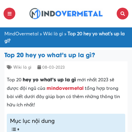
MindOvermetal
»
Wiki là gì
»
Top 20 hey yo what’s up la
gì?
Top 20 hey yo what’s up la gì?
Wiki là gì
08-03-2023
hey yo what’s up la gì
Top 20
mới nhất 2023 sẽ
mindovermetal
được đội ngũ của
tổng hợp trong
bài viết dưới đây giúp bạn có thêm những thông tin
hữu ích nhất!
Mục lục nội dung