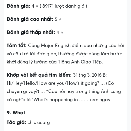
Đánh giá:
4 ⭐ ( 89171 lượt đánh giá )
Đánh giá cao nhất:
5 ⭐
Đánh giá thấp nhất:
4 ⭐
Tóm tắt:
Cùng Major English điểm qua những câu hỏi
và câu trả lời đơn giản, thường được dùng làm bước
khởi động lý tưởng của Tiếng Anh Giao Tiếp.
Khớp với kết quả tìm kiếm:
31 thg 3, 2016 B:
Hi/Hey/Hello/How are you/How’s it going? … (Có
chuyện gì vậy?) … *Câu hỏi này trong tiếng Anh cũng
có nghĩa là “What’s happening in …… xem ngay
9. What
Tác giả:
chiase.org