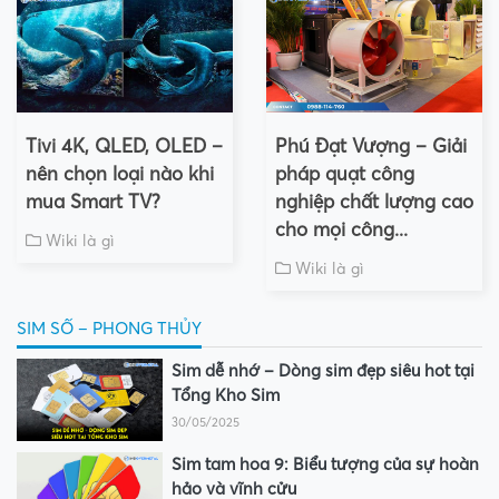
Tivi 4K, QLED, OLED –
Phú Đạt Vượng – Giải
nên chọn loại nào khi
pháp quạt công
mua Smart TV?
nghiệp chất lượng cao
cho mọi công...
Wiki là gì
Wiki là gì
SIM SỐ – PHONG THỦY
Sim dễ nhớ – Dòng sim đẹp siêu hot tại
Tổng Kho Sim
30/05/2025
Sim tam hoa 9: Biểu tượng của sự hoàn
hảo và vĩnh cửu