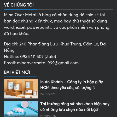
VỀ CHÚNG TÔI
Mind Over Metal là blog cá nhân dùng để chia sẻ tới
bạn đọc những kiến thức, mẹo hay, thủ thuật sử dụng
word, excel, powerpoint…và các phần mềm văn phòng,
đồ họa khác.
Địa chỉ: 240 Phan Đăng Lưu, Khuê Trung, Cẩm Lệ, Đà
Nẵng
Hotline: 0935 111 507 (Zalo)
Email: mindovermetal.999@gmail.com
BÀI VIẾT MỚI
In An Khánh – Công ty in hộp giấy
HCM theo yêu cầu, số lượng ít
22/01/2026
Thị trường răng sứ nha khoa hiện nay
có những lựa chọn nào nổi bật?
20/01/2026