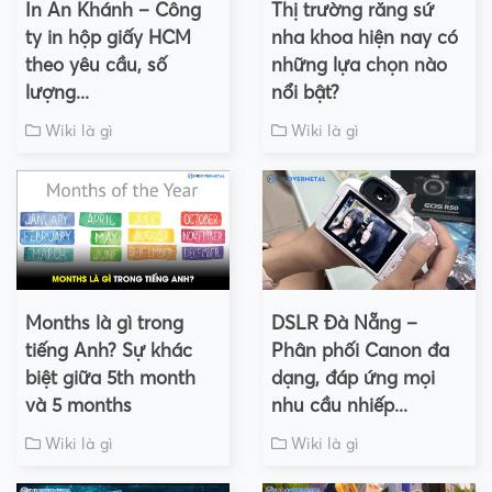
In An Khánh – Công
Thị trường răng sứ
ty in hộp giấy HCM
nha khoa hiện nay có
theo yêu cầu, số
những lựa chọn nào
lượng...
nổi bật?
Wiki là gì
Wiki là gì
Months là gì trong
DSLR Đà Nẵng –
tiếng Anh? Sự khác
Phân phối Canon đa
biệt giữa 5th month
dạng, đáp ứng mọi
và 5 months
nhu cầu nhiếp...
Wiki là gì
Wiki là gì