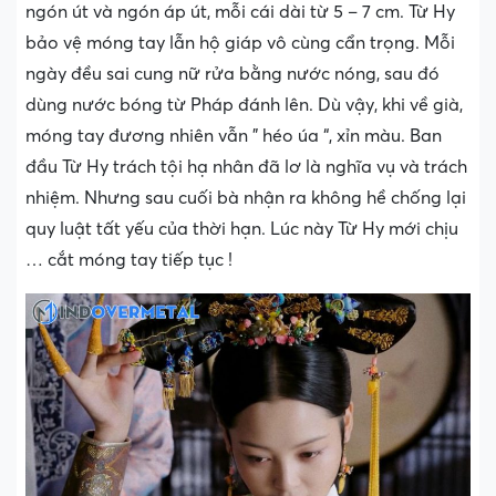
ngón út và ngón áp út, mỗi cái dài từ 5 – 7 cm. Từ Hy
bảo vệ móng tay lẫn hộ giáp vô cùng cẩn trọng. Mỗi
ngày đều sai cung nữ rửa bằng nước nóng, sau đó
dùng nước bóng từ Pháp đánh lên. Dù vậy, khi về già,
móng tay đương nhiên vẫn ” héo úa “, xỉn màu. Ban
đầu Từ Hy trách tội hạ nhân đã lơ là nghĩa vụ và trách
nhiệm. Nhưng sau cuối bà nhận ra không hề chống lại
quy luật tất yếu của thời hạn. Lúc này Từ Hy mới chịu
… cắt móng tay tiếp tục !