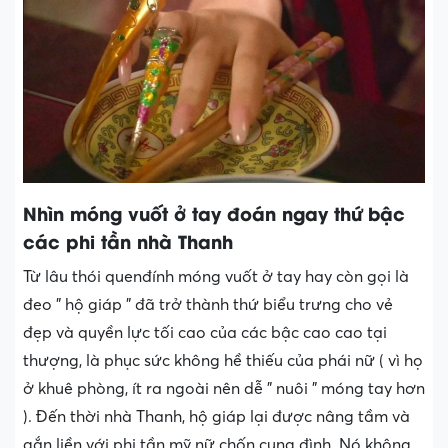
Nhìn móng vuốt ở tay đoán ngay thứ bậc
các phi tần nhà Thanh
Từ lâu thói quenđính móng vuốt ở tay hay còn gọi là
đeo ” hộ giáp ” đã trở thành thứ biểu trưng cho vẻ
đẹp và quyền lực tối cao của các bậc cao cao tại
thượng, là phục sức không hề thiếu của phái nữ ( vì họ
ở khuê phòng, ít ra ngoài nên dễ ” nuôi ” móng tay hơn
). Đến thời nhà Thanh, hộ giáp lại được nâng tầm và
gắn liền với phi tần mỹ nữ chốn cung đình. Nó không