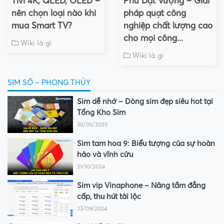
Tivi 4K, QLED, OLED –
Phú Đạt Vượng – Giải
nên chọn loại nào khi
pháp quạt công
mua Smart TV?
nghiệp chất lượng cao
cho mọi công...
Wiki là gì
Wiki là gì
SIM SỐ – PHONG THỦY
Sim dễ nhớ – Dòng sim đẹp siêu hot tại
Tổng Kho Sim
30/05/2025
Sim tam hoa 9: Biểu tượng của sự hoàn
hảo và vĩnh cửu
21/10/2024
Sim vip Vinaphone – Nâng tầm đẳng
cấp, thu hút tài lộc
23/09/2024