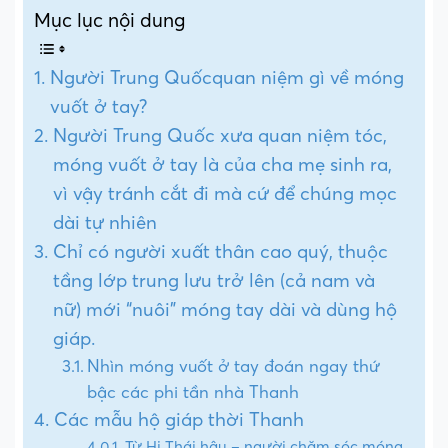
Mục lục nội dung
Người Trung Quốcquan niệm gì về móng
vuốt ở tay?
Người Trung Quốc xưa quan niệm tóc,
móng vuốt ở tay là của cha mẹ sinh ra,
vì vậy tránh cắt đi mà cứ để chúng mọc
dài tự nhiên
Chỉ có người xuất thân cao quý, thuộc
tầng lớp trung lưu trở lên (cả nam và
nữ) mới “nuôi” móng tay dài và dùng hộ
giáp.
Nhìn móng vuốt ở tay đoán ngay thứ
bậc các phi tần nhà Thanh
Các mẫu hộ giáp thời Thanh
Từ Hi Thái hậu – người chăm sóc móng