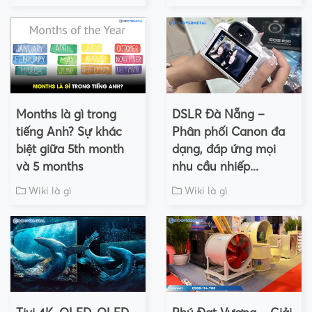
Months là gì trong
DSLR Đà Nẵng –
tiếng Anh? Sự khác
Phân phối Canon đa
biệt giữa 5th month
dạng, đáp ứng mọi
và 5 months
nhu cầu nhiếp...
Wiki là gì
Wiki là gì