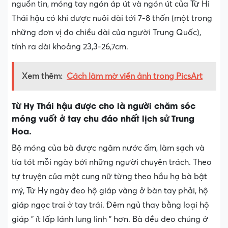
nguồn tin, móng tay ngón áp út và ngón út của Từ Hi
Thái hậu có khi được nuôi dài tới 7-8 thốn (một trong
những đơn vị đo chiều dài của người Trung Quốc),
tính ra dài khoảng 23,3-26,7cm.
Xem thêm:
Cách làm mờ viền ảnh trong PicsArt
Từ Hy Thái hậu được cho là người chăm sóc
móng vuốt ở tay chu đáo nhất lịch sử Trung
Hoa.
Bộ móng của bà được ngâm nước ấm, làm sạch và
tỉa tót mỗi ngày bởi những người chuyên trách. Theo
tự truyện của một cung nữ từng theo hầu hạ bà bật
mý, Từ Hy ngày đeo hộ giáp vàng ở bàn tay phải, hộ
giáp ngọc trai ở tay trái. Đêm ngủ thay bằng loại hộ
giáp ” ít lấp lánh lung linh ” hơn. Bà đều đeo chúng ở