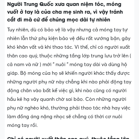
Người Trung Quốc xưa quan niệm tóc, móng
vuốt ở tay là của cha mẹ sinh ra, vì vậy tránh
cắt đi mà cứ để chúng mọc dài tự nhiên
Tuy nhiên, dù có bảo vệ là vậy nhưng cả móng tay tự
nhiên lẫn thứ phụ kiện bảo vệ đều rất vướng bận, gây
khó khăn vất vả khi thao tác. Vì thế, chỉ có người xuất
thân cao quý, thuộc những tầng lớp trung lưu trở lên (
cả nam và nữ ) mới ” nuôi ” móng tay dài và dùng hộ
giáp. Bộ móng của họ sẽ khiến người khác thấy được
những người phụ nữ này chẳng khi nào phải động tay
động chân vào bất kể việc gì, khi nào cũng có người
hầu kẻ hạ vây quanh chờ sai bảo. Còn những người
phụ nữ nghèo khó, thường phải thao tác nhà hay việc
làm đồng áng nặng nhọc sẽ chẳng có thời cơ nuôi
móng tay rồi.
Chỉ có người xuất thân cao quý, thuộc tầng lớp