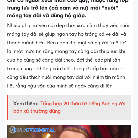
trung lưu trở lên (cả nam và nữ) mới “nuôi”
móng tay dài và dùng hộ giáp.
Nhiều phụ nữ yêu cái đẹp thời xưa cảm thấy việc nuôi
móng tay dài sẽ giúp ngón tay họ trông có vẻ dài và
thanh mảnh hơn. Bên cạnh đó, một số người “mê tín”
lại một mực tin rằng móng tay càng dài thì phúc khí
của họ cũng sẽ càng dài theo. Bởi thế, các phi tần
trong cung – không cần biết đang ở cấp bậc nào –
cũng đều thích nuôi móng tay dài với niềm tin mãnh
liệt rằng hậu vận của mình sẽ ngày càng đi lên.
Xem thêm:
Tổng hợp 20 thán từ tiếng Anh người
bản xứ thường dùng