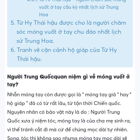
vuốt ở tay cầu kỳ nhất lịch sử Trung
Hoa
Từ Hy Thái hậu được cho là người chăm
sóc móng vuốt ở tay chu đáo nhất lịch
sử Trung Hoa.
Tranh vẽ cận cảnh hộ giáp của Từ Hy
Thái hậu.
Người Trung Quốcquan niệm gì về móng vuốt ở
tay?
Nhẫn móng tay còn được gọi là ” móng tay giả ” hay ”
hộ giáp ” đã có từ rất lâu, từ tận thời Chiến quốc.
Nguyên nhân có bảo vật này là do : Người Trung
Quốc xưa ý niệm tóc, móng tay là của cha mẹ sinh ra,
vì thế tránh cắt đi mà cứ để chúng mọc dài tự nhiên.
Song, tóc thì không sao nhưng móng tay mọc dài sẽ