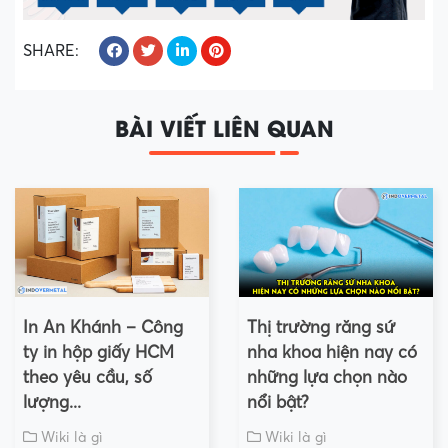
SHARE:
BÀI VIẾT LIÊN QUAN
In An Khánh – Công
Thị trường răng sứ
ty in hộp giấy HCM
nha khoa hiện nay có
theo yêu cầu, số
những lựa chọn nào
lượng...
nổi bật?
Wiki là gì
Wiki là gì