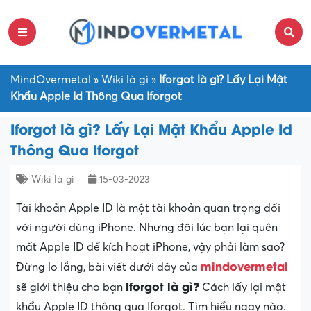
MindOvermetal
»
Wiki là gì
»
Iforgot là gì? Lấy Lại Mật
Khẩu Apple Id Thông Qua Iforgot
Iforgot là gì? Lấy Lại Mật Khẩu Apple Id
Thông Qua Iforgot
Wiki là gì
15-03-2023
Tài khoản Apple ID là một tài khoản quan trọng đối
với người dùng iPhone. Nhưng đôi lúc bạn lại quên
mất Apple ID để kích hoạt iPhone, vậy phải làm sao?
mindovermetal
Đừng lo lắng, bài viết dưới đây của
Iforgot là gì?
sẽ giới thiệu cho bạn
Cách lấy lại mật
khẩu Apple ID thông qua Iforgot. Tìm hiểu ngay nào.