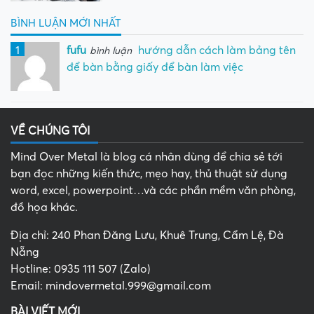
BÌNH LUẬN MỚI NHẤT
1
fufu
hướng dẫn cách làm bảng tên
bình luận
để bàn bằng giấy để bàn làm việc
VỀ CHÚNG TÔI
Mind Over Metal là blog cá nhân dùng để chia sẻ tới
bạn đọc những kiến thức, mẹo hay, thủ thuật sử dụng
word, excel, powerpoint…và các phần mềm văn phòng,
đồ họa khác.
Địa chỉ: 240 Phan Đăng Lưu, Khuê Trung, Cẩm Lệ, Đà
Nẵng
Hotline: 0935 111 507 (Zalo)
Email: mindovermetal.999@gmail.com
BÀI VIẾT MỚI