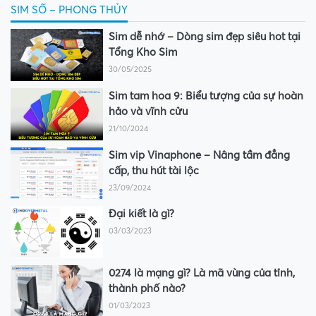
SIM SỐ – PHONG THỦY
Sim dễ nhớ – Dòng sim đẹp siêu hot tại
Tổng Kho Sim
30/05/2025
Sim tam hoa 9: Biểu tượng của sự hoàn
hảo và vĩnh cửu
21/10/2024
Sim vip Vinaphone – Nâng tầm đẳng
cấp, thu hút tài lộc
23/09/2024
Đại kiết là gì?
03/03/2023
0274 là mạng gì? Là mã vùng của tỉnh,
thành phố nào?
01/03/2023