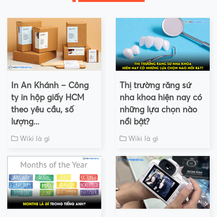
In An Khánh – Công
Thị trường răng sứ
ty in hộp giấy HCM
nha khoa hiện nay có
theo yêu cầu, số
những lựa chọn nào
lượng...
nổi bật?
Wiki là gì
Wiki là gì