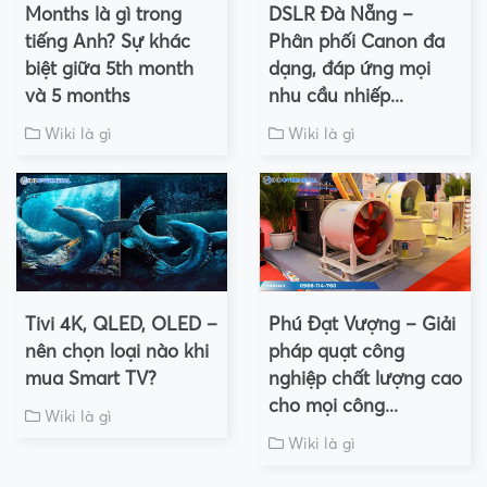
Months là gì trong
DSLR Đà Nẵng –
tiếng Anh? Sự khác
Phân phối Canon đa
biệt giữa 5th month
dạng, đáp ứng mọi
và 5 months
nhu cầu nhiếp...
Wiki là gì
Wiki là gì
Tivi 4K, QLED, OLED –
Phú Đạt Vượng – Giải
nên chọn loại nào khi
pháp quạt công
mua Smart TV?
nghiệp chất lượng cao
cho mọi công...
Wiki là gì
Wiki là gì