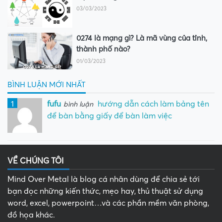
03/03/2023
0274 là mạng gì? Là mã vùng của tỉnh,
thành phố nào?
01/03/2023
BÌNH LUẬN MỚI NHẤT
1
fufu
hướng dẫn cách làm bảng tên
bình luận
để bàn bằng giấy để bàn làm việc
VỀ CHÚNG TÔI
Mind Over Metal là blog cá nhân dùng để chia sẻ tới
bạn đọc những kiến thức, mẹo hay, thủ thuật sử dụng
word, excel, powerpoint…và các phần mềm văn phòng,
đồ họa khác.