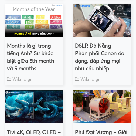
Months là gì trong
DSLR Đà Nẵng –
tiếng Anh? Sự khác
Phân phối Canon đa
biệt giữa 5th month
dạng, đáp ứng mọi
và 5 months
nhu cầu nhiếp...
Wiki là gì
Wiki là gì
Tivi 4K, QLED, OLED –
Phú Đạt Vượng – Giải