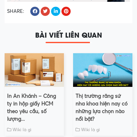
SHARE:
BÀI VIẾT LIÊN QUAN
In An Khánh – Công
Thị trường răng sứ
ty in hộp giấy HCM
nha khoa hiện nay có
theo yêu cầu, số
những lựa chọn nào
lượng...
nổi bật?
Wiki là gì
Wiki là gì