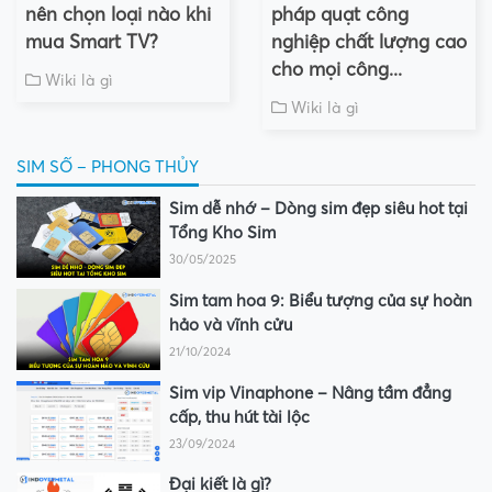
nên chọn loại nào khi
pháp quạt công
mua Smart TV?
nghiệp chất lượng cao
cho mọi công...
Wiki là gì
Wiki là gì
SIM SỐ – PHONG THỦY
Sim dễ nhớ – Dòng sim đẹp siêu hot tại
Tổng Kho Sim
30/05/2025
Sim tam hoa 9: Biểu tượng của sự hoàn
hảo và vĩnh cửu
21/10/2024
Sim vip Vinaphone – Nâng tầm đẳng
cấp, thu hút tài lộc
23/09/2024
Đại kiết là gì?