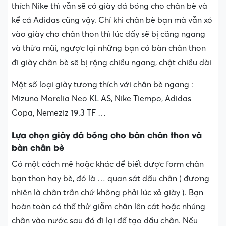
thích Nike thì vẫn sẽ có giày đá bóng cho chân bè và
kể cả Adidas cũng vậy. Chỉ khi chân bè bạn mà vẫn xỏ
vào giày cho chân thon thì lúc đấy sẽ bị căng ngang
và thừa mũi, ngược lại những bạn có bàn chân thon
đi giày chân bè sẽ bị rộng chiều ngang, chật chiều dài
Một số loại giày tương thích với chân bè ngang :
Mizuno Morelia Neo KL AS, Nike Tiempo, Adidas
Copa, Nemeziz 19.3 TF …
Lựa chọn giày đá bóng cho bàn chân thon và
bàn chân bè
Có một cách mê hoặc khác để biết được form chân
bạn thon hay bè, đó là … quan sát dấu chân ( đương
nhiên là chân trần chứ không phải lúc xỏ giày ). Bạn
hoàn toàn có thể thử giẫm chân lên cát hoặc nhúng
chân vào nước sau đó đi lại để tạo dấu chân. Nếu