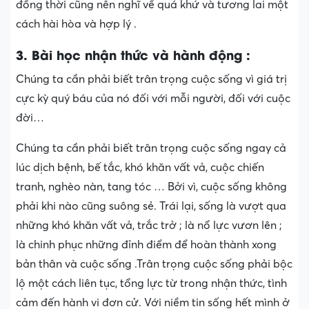
đồng thời cũng nên nghĩ về quá khứ và tương lai một
cách hài hòa và hợp lý .
3. Bài học nhận thức và hành động :
Chúng ta cần phải biết trân trọng cuộc sống vì giá trị
cực kỳ quý báu của nó đối với mỗi người, đối với cuộc
đời…
Chúng ta cần phải biết trân trọng cuộc sống ngay cả
lúc dịch bệnh, bế tắc, khó khăn vất vả, cuộc chiến
tranh, nghèo nàn, tang tóc … Bởi vì, cuộc sống không
phải khi nào cũng suông sẻ. Trái lại, sống là vượt qua
những khó khăn vất vả, trắc trở ; là nổ lực vươn lên ;
là chinh phục những đỉnh điểm để hoàn thành xong
bản thân và cuộc sống .Trân trọng cuộc sống phải bộc
lộ một cách liên tục, tổng lực từ trong nhận thức, tình
cảm đến hành vi đơn cử. Với niềm tin sống hết mình ở