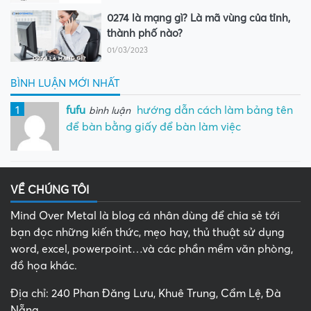
0274 là mạng gì? Là mã vùng của tỉnh,
thành phố nào?
01/03/2023
BÌNH LUẬN MỚI NHẤT
1
fufu
hướng dẫn cách làm bảng tên
bình luận
để bàn bằng giấy để bàn làm việc
VỀ CHÚNG TÔI
Mind Over Metal là blog cá nhân dùng để chia sẻ tới
bạn đọc những kiến thức, mẹo hay, thủ thuật sử dụng
word, excel, powerpoint…và các phần mềm văn phòng,
đồ họa khác.
Địa chỉ: 240 Phan Đăng Lưu, Khuê Trung, Cẩm Lệ, Đà
Nẵng