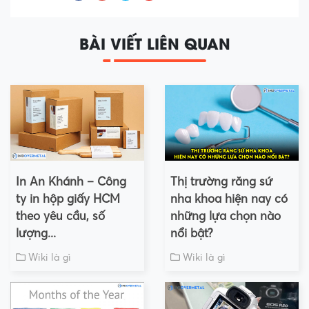
BÀI VIẾT LIÊN QUAN
In An Khánh – Công
Thị trường răng sứ
ty in hộp giấy HCM
nha khoa hiện nay có
theo yêu cầu, số
những lựa chọn nào
lượng...
nổi bật?
Wiki là gì
Wiki là gì