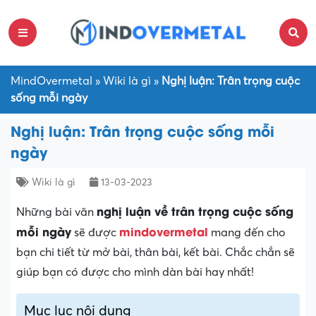
MindOvermetal
»
Wiki là gì
»
Nghị luận: Trân trọng cuộc
sống mỗi ngày
Nghị luận: Trân trọng cuộc sống mỗi
ngày
Wiki là gì
13-03-2023
nghị luận về trân trọng cuộc sống
Những bài văn
mỗi ngày
mindovermetal
sẽ được
mang đến cho
bạn chi tiết từ mở bài, thân bài, kết bài. Chắc chắn sẽ
giúp bạn có được cho mình dàn bài hay nhất!
Mục lục nội dung