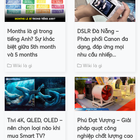
Months là gì trong
DSLR Đà Nẵng –
tiếng Anh? Sự khác
Phân phối Canon đa
biệt giữa 5th month
dạng, đáp ứng mọi
và 5 months
nhu cầu nhiếp...
Wiki là gì
Wiki là gì
Tivi 4K, QLED, OLED –
Phú Đạt Vượng – Giải
nên chọn loại nào khi
pháp quạt công
mua Smart TV?
nghiệp chất lượng cao