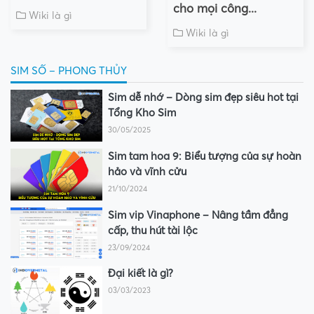
cho mọi công...
Wiki là gì
Wiki là gì
SIM SỐ – PHONG THỦY
Sim dễ nhớ – Dòng sim đẹp siêu hot tại
Tổng Kho Sim
30/05/2025
Sim tam hoa 9: Biểu tượng của sự hoàn
hảo và vĩnh cửu
21/10/2024
Sim vip Vinaphone – Nâng tầm đẳng
cấp, thu hút tài lộc
23/09/2024
Đại kiết là gì?
03/03/2023