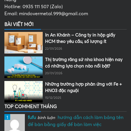
Hotline: 0935 111 507 (Zalo)
Email: mindovermetal.999@gmail.com
BÀI VIẾT MỚI
In An Khánh – Công ty in hộp giấy
HCM theo yêu cầu, số lượng ít
22/01/2026
Thị trường răng sứ nha khoa hiện nay
có những lựa chọn nào nổi bật?
20/01/2026
Những trường hợp phản ứng với Fe +
HNO3 đặc nguội
15/12/2025
TOP COMMENT THÁNG
1
fufu
hướng dẫn cách làm bảng tên
bình luận
để bàn bằng giấy để bàn làm việc