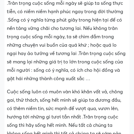
.Trân trọng cuộc sống mỗi ngày sẽ giúp ta sống thực
tiễn, có niềm niềm hạnh phúc ngay trong đời thường
.Sống có ý nghĩa từng phút giây trong hiện tại để có
nền tảng vững chãi cho tương lai. Nếu không trân
trọng cuộc sống mỗi ngày, ta sẽ chìm đắm trong
những chuyện vui buồn của quá khứ ; hoặc quá lo
ngại hay ảo tưởng về tương lai .Trân trọng cuộc sống
sẽ mang lại những giá trị to lớn trong cuộc sống của
mỗi người : sống có ý nghĩa, có ích cho hội đồng và
gặt hái những thành công xuất sắc …
Cuộc sống luôn có muôn vàn khó khăn vất vả, chông
gai, thử thách, sống hết mình sẽ giúp ta đương đầu,
có thêm niềm tin, sức mạnh để vượt qua, vươn lên,
hướng tới những gì tươi tắn nhất .Trân trọng cuộc
sống thì hãy sống hết mình. Nếu tất cả chúng ta
không sống hết mình thì tất cả chúng ta sẽ sớm nản