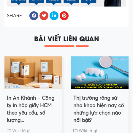
SHARE:
BÀI VIẾT LIÊN QUAN
In An Khánh – Công
Thị trường răng sứ
ty in hộp giấy HCM
nha khoa hiện nay có
theo yêu cầu, số
những lựa chọn nào
lượng...
nổi bật?
Wiki là gì
Wiki là gì