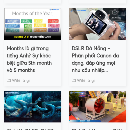
Months là gì trong
DSLR Đà Nẵng –
tiếng Anh? Sự khác
Phân phối Canon đa
biệt giữa 5th month
dạng, đáp ứng mọi
và 5 months
nhu cầu nhiếp...
Wiki là gì
Wiki là gì