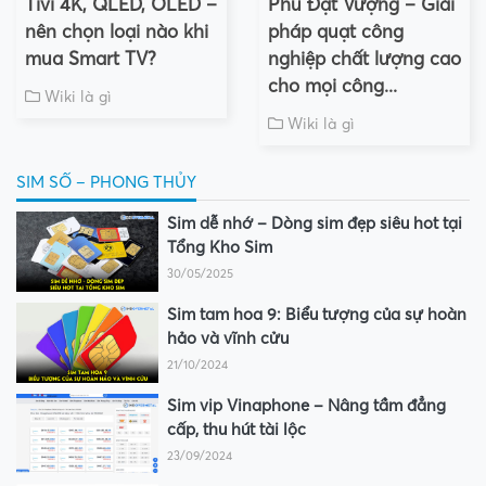
Tivi 4K, QLED, OLED –
Phú Đạt Vượng – Giải
nên chọn loại nào khi
pháp quạt công
mua Smart TV?
nghiệp chất lượng cao
cho mọi công...
Wiki là gì
Wiki là gì
SIM SỐ – PHONG THỦY
Sim dễ nhớ – Dòng sim đẹp siêu hot tại
Tổng Kho Sim
30/05/2025
Sim tam hoa 9: Biểu tượng của sự hoàn
hảo và vĩnh cửu
21/10/2024
Sim vip Vinaphone – Nâng tầm đẳng
cấp, thu hút tài lộc
23/09/2024