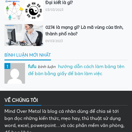
Đại kiết là gì?
03/03/2023
0274 là mạng gì? Là mã vùng của tỉnh,
thành phố nào?
01/03/2023
BÌNH LUẬN MỚI NHẤT
1
fufu
hướng dẫn cách làm bảng tên
bình luận
để bàn bằng giấy để bàn làm việc
VỀ CHÚNG TÔI
Mind Over Metal là blog cá nhân dùng để chia sẻ tới
bạn đọc những kiến thức, mẹo hay, thủ thuật sử dụng
word, excel, powerpoint…và các phần mềm văn phòng,