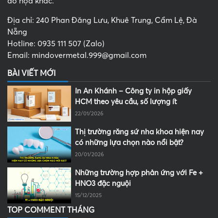
đồ họa khác.
Địa chỉ: 240 Phan Đăng Lưu, Khuê Trung, Cẩm Lệ, Đà
Nẵng
Hotline: 0935 111 507 (Zalo)
Email: mindovermetal.999@gmail.com
BÀI VIẾT MỚI
In An Khánh – Công ty in hộp giấy
HCM theo yêu cầu, số lượng ít
22/01/2026
Thị trường răng sứ nha khoa hiện nay
có những lựa chọn nào nổi bật?
20/01/2026
Những trường hợp phản ứng với Fe +
HNO3 đặc nguội
15/12/2025
TOP COMMENT THÁNG