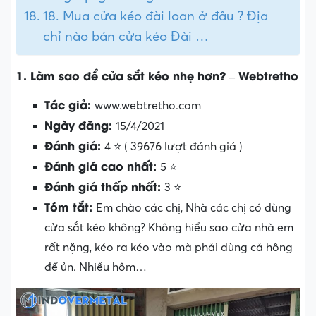
18. Mua cửa kéo đài loan ở đâu ? Địa
chỉ nào bán cửa kéo Đài …
1. Làm sao để cửa sắt kéo nhẹ hơn? – Webtretho
Tác giả:
www.webtretho.com
Ngày đăng:
15/4/2021
Đánh giá:
4 ⭐ ( 39676 lượt đánh giá )
Đánh giá cao nhất:
5 ⭐
Đánh giá thấp nhất:
3 ⭐
Tóm tắt:
Em chào các chị, Nhà các chị có dùng
cửa sắt kéo không? Không hiểu sao cửa nhà em
rất nặng, kéo ra kéo vào mà phải dùng cả hông
để ủn. Nhiều hôm…