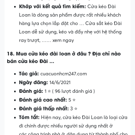
Khớp với kết quả tìm kiếm:
Cửa kéo Đài
Loan là dòng sản phẩm được rất nhiều khách
hàng lựa chọn lắp đặt cho … Cửa sắt kéo Đài
Loan dễ sử dụng, kéo và đẩy nhẹ với hệ thống
ray trượt, …… xem ngay
18. Mua cửa kéo đài loan ở đâu ? Địa chỉ nào
bán cửa kéo Đài …
Tác giả:
cuacuonhcm247.com
Ngày đăng:
14/6/2021
Đánh giá:
1 ⭐ ( 96 lượt đánh giá )
Đánh giá cao nhất:
5 ⭐
Đánh giá thấp nhất:
3 ⭐
Tóm tắt:
Hiện nay, cửa kéo Đài Loan là loại cửa
đi chính được nhiều người sử dụng nhất ở
các công trình nhà ở, dân dụng từ thành phố cho