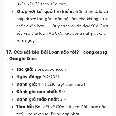
0934 934 339.thợ sửa cửa,
Khớp với kết quả tìm kiếm:
Trên thân U, lá và
nhíp được tạo gân toàn bộ, làm cho khung cửa
chắc chắn hơn. … Quy cách và độ dày Sửa Cửa
sắt kéo Đài loan Và Cửa kéo cong nghệ đức:….
xem ngay
17. Cửa sắt kéo Đài Loan nào tốt? – congxepsg
– Google Sites
Tác giả:
sites.google.com
Ngày đăng:
9/2/2021
Đánh giá:
1 ⭐ ( 3218 lượt đánh giá )
Đánh giá cao nhất:
5 ⭐
Đánh giá thấp nhất:
2 ⭐
Tóm tắt:
Bài viết về Cửa sắt kéo Đài Loan nào
tốt? – congxepsg. Đang cập nhật…