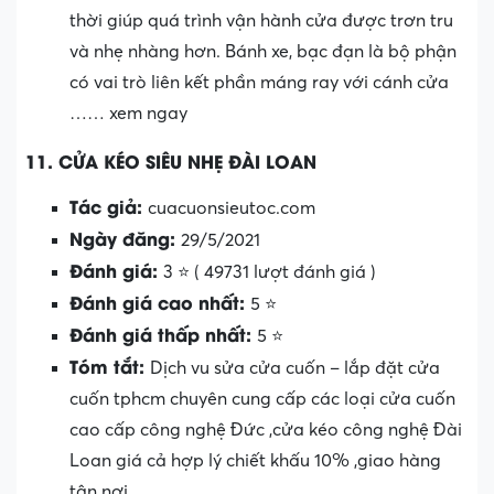
thời giúp quá trình vận hành cửa được trơn tru
và nhẹ nhàng hơn. Bánh xe, bạc đạn là bộ phận
có vai trò liên kết phần máng ray với cánh cửa
…… xem ngay
11. CỬA KÉO SIÊU NHẸ ĐÀI LOAN
Tác giả:
cuacuonsieutoc.com
Ngày đăng:
29/5/2021
Đánh giá:
3 ⭐ ( 49731 lượt đánh giá )
Đánh giá cao nhất:
5 ⭐
Đánh giá thấp nhất:
5 ⭐
Tóm tắt:
Dịch vu sửa cửa cuốn – lắp đặt cửa
cuốn tphcm chuyên cung cấp các loại cửa cuốn
cao cấp công nghệ Đức ,cửa kéo công nghệ Đài
Loan giá cả hợp lý chiết khấu 10% ,giao hàng
tận nơi