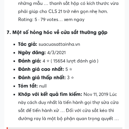
những mẫu … thanh sắt hộp có kích thước vừa
phải giúp cho CLS 21 trở nên gọn nhẹ hơn.
Rating: 5 · ‎79 votes… xem ngay
7. Một số hỏng hóc về cửa sắt thường gặp
Tác giả:
suacuasattainha.vn
Ngày đăng:
4/3/2021
Đánh giá:
4 ⭐ ( 15654 lượt đánh giá )
Đánh giá cao nhất:
5 ⭐
Đánh giá thấp nhất:
3 ⭐
Tóm tắt:
null
Khớp với kết quả tìm kiếm:
Nov 11, 2019 Lúc
này cách duy nhất là tiến hành gọi thợ sửa cửa
sắt để tiến hành xử … Đối với cửa sắt kéo thì
đường ray là một bộ phận quan trọng quyết …