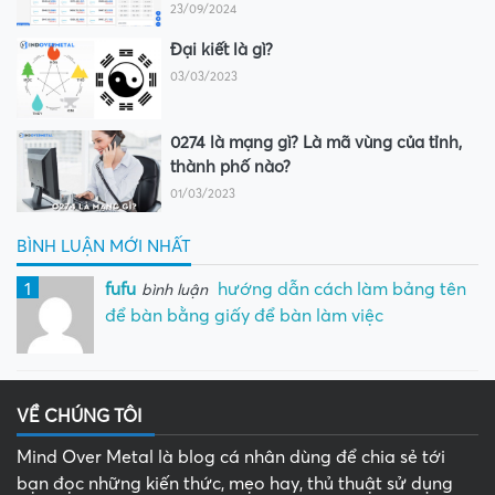
23/09/2024
Đại kiết là gì?
03/03/2023
0274 là mạng gì? Là mã vùng của tỉnh,
thành phố nào?
01/03/2023
BÌNH LUẬN MỚI NHẤT
1
fufu
hướng dẫn cách làm bảng tên
bình luận
để bàn bằng giấy để bàn làm việc
VỀ CHÚNG TÔI
Mind Over Metal là blog cá nhân dùng để chia sẻ tới
bạn đọc những kiến thức, mẹo hay, thủ thuật sử dụng