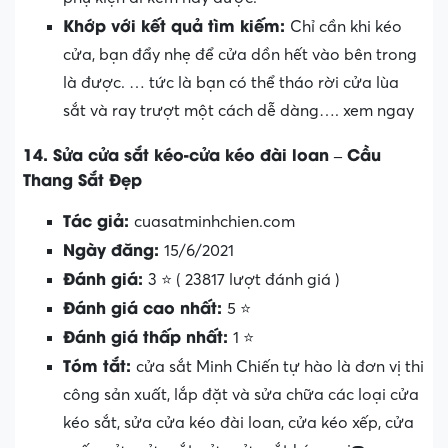
Khớp với kết quả tìm kiếm:
Chỉ cần khi kéo
cửa, bạn đẩy nhẹ để cửa dồn hết vào bên trong
là được. … tức là bạn có thể tháo rời cửa lùa
sắt và ray trượt một cách dễ dàng…. xem ngay
14. Sửa cửa sắt kéo-cửa kéo đài loan – Cầu
Thang Sắt Đẹp
Tác giả:
cuasatminhchien.com
Ngày đăng:
15/6/2021
Đánh giá:
3 ⭐ ( 23817 lượt đánh giá )
Đánh giá cao nhất:
5 ⭐
Đánh giá thấp nhất:
1 ⭐
Tóm tắt:
cửa sắt Minh Chiến tự hào là đơn vị thi
công sản xuất, lắp đặt và sửa chữa các loại cửa
kéo sắt, sửa cửa kéo đài loan, cửa kéo xếp, cửa