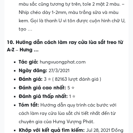
màu sắc cũng tương tự trên, tole 2 mặt 2 màu. –
Nhíp chéo dày 1-2mm, màu trắng sữa và màu
kem. Gọi là thanh U vì tôn được cuộn hình chữ U,
tạo …
10. Hướng dẫn cách làm ray cửa lùa sắt treo từ
A-Z – Hưng …
Tác giả:
hungvuongphat.com
Ngày đăng:
27/3/2021
Đánh giá:
3 ⭐ ( 82163 lượt đánh giá )
Đánh giá cao nhất:
5 ⭐
Đánh giá thấp nhất:
1 ⭐
Tóm tắt:
Hướng dẫn quy trình các bước với
cách làm ray cửa lùa sắt chi tiết nhất đến từ
chuyên gia của Hưng Vượng Phát.
Khớp với kết quả tìm kiếm:
Jul 28, 2021 Đồng