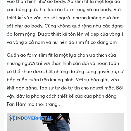
vào thân hình như áo body. Áo slim fit là một loại áo
cân bằng giữa hai loại áo form rộng và áo body. Với
thiết kế vừa vặn, áo sát người nhưng không quá ôm
sát như áo body. Cũng không quá rộng như các dạng
áo form rộng. Được thiết kế tôn lên vẻ đẹp của vòng 1
và vòng 2 cả nam và nữ nên áo slim fit có dáng ôm
Quần áo form slim fit là một lựa chọn ưa thích của
những người trẻ với thân hình cân đối và hoàn toàn
có thể khoe được hết những đường cong quyến rũ, cơ
bắp cuồn cuộn trên khung hình. Với sự hòa giải, vừa
khít gọn gàng. Tạo sự tự do tự tin cho người mặc. Bởi
vậy, đây là phong cách thiết kế của của phần đông
Fan Hâm mộ thời trang .