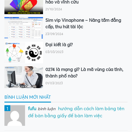
hảo và vĩnh cửu
21/10/2024
Sim vip Vinaphone – Nâng tầm đẳng
cấp, thu hút tài lộc
23/09/2024
Đại kiết là gì?
03/03/2023
0274 là mạng gì? Là mã vùng của tỉnh,
thành phố nào?
01/03/2023
BÌNH LUẬN MỚI NHẤT
1
fufu
hướng dẫn cách làm bảng tên
bình luận
để bàn bằng giấy để bàn làm việc