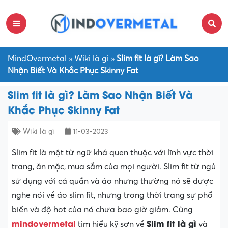
MindOvermetal
»
Wiki là gì
»
Slim fit là gì? Làm Sao
Nhận Biết Và Khắc Phục Skinny Fat
Slim fit là gì? Làm Sao Nhận Biết Và
Khắc Phục Skinny Fat
Wiki là gì
11-03-2023
Slim fit là một từ ngữ khá quen thuộc với lĩnh vực thời
trang, ăn mặc, mua sắm của mọi người. Slim fit từ ngủ
sử dụng với cả quần và áo nhưng thường nó sẽ được
nghe nói về áo slim fit, nhưng trong thời trang sự phổ
biến và độ hot của nó chưa bao giờ giảm. Cùng
mindovermetal
Slim fit là gì
tìm hiểu kỹ sơn về
và