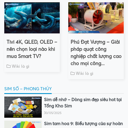
Tivi 4K, QLED, OLED –
Phú Đạt Vượng – Giải
nên chọn loại nào khi
pháp quạt công
mua Smart TV?
nghiệp chất lượng cao
cho mọi công...
Wiki là gì
Wiki là gì
SIM SỐ – PHONG THỦY
Sim dễ nhớ – Dòng sim đẹp siêu hot tại
Tổng Kho Sim
30/05/2025
Sim tam hoa 9: Biểu tượng của sự hoàn