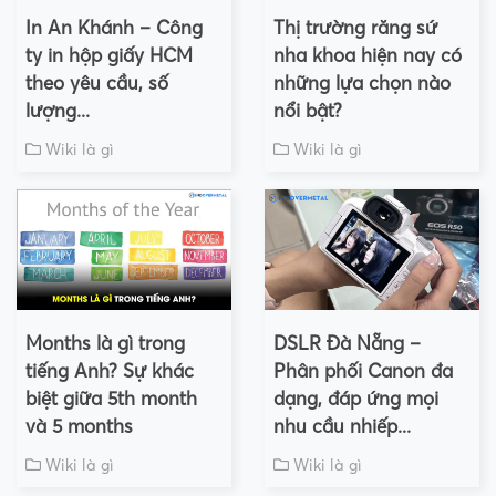
In An Khánh – Công
Thị trường răng sứ
ty in hộp giấy HCM
nha khoa hiện nay có
theo yêu cầu, số
những lựa chọn nào
lượng...
nổi bật?
Wiki là gì
Wiki là gì
Months là gì trong
DSLR Đà Nẵng –
tiếng Anh? Sự khác
Phân phối Canon đa
biệt giữa 5th month
dạng, đáp ứng mọi
và 5 months
nhu cầu nhiếp...
Wiki là gì
Wiki là gì