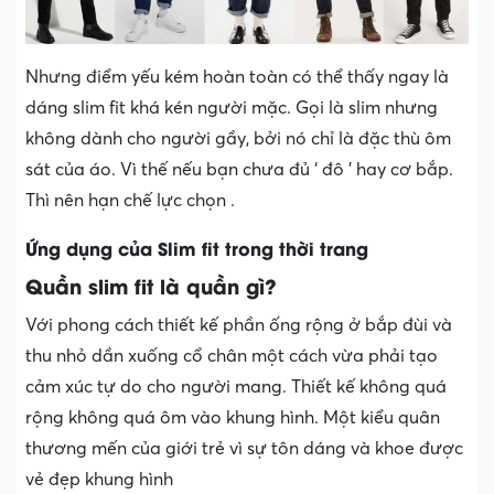
Nhưng điểm yếu kém hoàn toàn có thể thấy ngay là
dáng slim fit khá kén người mặc. Gọi là slim nhưng
không dành cho người gầy, bởi nó chỉ là đặc thù ôm
sát của áo. Vì thế nếu bạn chưa đủ ‘ đô ’ hay cơ bắp.
Thì nên hạn chế lực chọn .
Ứng dụng của Slim fit trong thời trang
Quần slim fit là quần gì?
Với phong cách thiết kế phần ống rộng ở bắp đùi và
thu nhỏ dần xuống cổ chân một cách vừa phải tạo
cảm xúc tự do cho người mang. Thiết kế không quá
rộng không quá ôm vào khung hình. Một kiểu quân
thương mến của giới trẻ vì sự tôn dáng và khoe được
vẻ đẹp khung hình