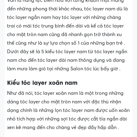
Vẫn là năng lực biến hóa với từng khuôn mặt mang
đến những phong thái khác nhau, tóc layer nam dù là
tóc layer ngắn nam hay tóc layer với những chàng
trai có mái tóc trung bình đến dài và kể cả tóc layer
cho mặt tròn nam cũng đã nhanh gọn trở thành xu
thế cũng như là sự lựa chọn số 1 của những bạn trẻ .
Dưới đây sẽ là 5 kiểu tóc layer nam từ tóc layer ngắn
nam cho đến tóc layer dài nam thông dụng và đang
làm mưa làm gió tại những Salon tóc lúc bấy giờ .
Kiểu tóc layer xoăn nam
Như đã nói, tóc layer xoăn nam là một trong những
dáng tóc layer cho mặt tròn nam với đặc thù nhận
dạng chính là những lọn tóc layer nam được uốn xoăn
nhỏ tích hợp với những sợi tóc được cắt tỉa ngắn dài
xen kẽ mang đến cho chàng vẻ đẹp đầy hấp dẫn .