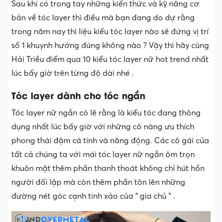
Sau khi có trong tay những kiến thức và kỹ năng cơ
bản về tóc layer thì điều mà bạn đang do dự rằng
trong năm nay thì liệu kiểu tóc layer nào sẽ đứng vị trí
số 1 khuynh hướng đúng không nào ? Vậy thì hãy cùng
Hải Triều điểm qua 10 kiểu tóc layer nữ hot trend nhất
lúc bấy giờ trên từng độ dài nhé .
Tóc layer dành cho tóc ngắn
Tóc layer nữ ngắn có lẽ rằng là kiểu tóc đang thông
dụng nhất lúc bấy giờ với những cô nàng ưu thích
phong thái đậm cá tính và năng động. Các cô gái của
tất cả chúng ta với mái tóc layer nữ ngắn ôm trọn
khuôn mặt thêm phần thanh thoát không chỉ hút hồn
người đối lập mà còn thêm phần tôn lên những
đường nét góc cạnh tinh xảo của “ gia chủ ” .