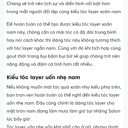
Chàng sẽ trở nên lịch sự và điển hình nổi bật hơn
trong mắt người đối lập cùng kiểu tóc layer xoăn nam
Để hoàn toàn có thể tạo được kiểu tóc layer xoăn
nam này, chàng cần có mái tóc có độ dài trung bình
hay nói cách khác thì dáng tóc này không tương thích
với tóc layer ngắn nam. Cùng với đó khi tích hợp cùng
gout thời trang bụi bặm bụi bờ sẽ giúp chàng trở nên
năng động và đậm cá tính hơn rất nhiều .
Kiểu tóc layer uốn nhẹ nam
Nếu không muốn mái tóc quá xoăn như kiểu phía trên,
bạn trọn vẹn hoàn toàn có thể nghĩ đến kiểu tóc layer
uốn nhẹ nam. Đây cũng chính là dáng tóc layer cho
mặt tròn nam đang làm mưa làm gió tại những Salon
lúc bấy giờ .
Tóc layer uốn nhẹ vốn khá phổ cập ở nữ, nhưng dưới