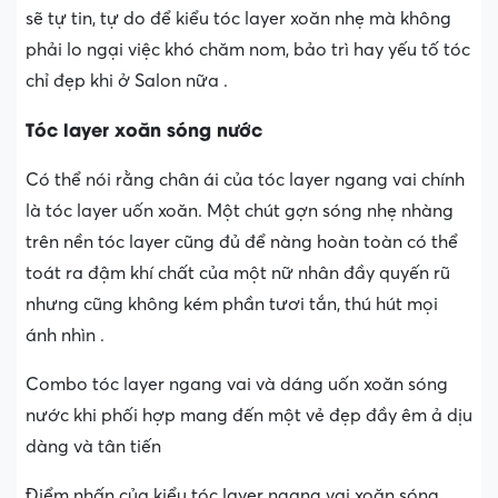
sẽ tự tin, tự do để kiểu tóc layer xoăn nhẹ mà không
phải lo ngại việc khó chăm nom, bảo trì hay yếu tố tóc
chỉ đẹp khi ở Salon nữa .
Tóc layer xoăn sóng nước
Có thể nói rằng chân ái của tóc layer ngang vai chính
là tóc layer uốn xoăn. Một chút gợn sóng nhẹ nhàng
trên nền tóc layer cũng đủ để nàng hoàn toàn có thể
toát ra đậm khí chất của một nữ nhân đầy quyến rũ
nhưng cũng không kém phần tươi tắn, thú hút mọi
ánh nhìn .
Combo tóc layer ngang vai và dáng uốn xoăn sóng
nước khi phối hợp mang đến một vẻ đẹp đầy êm ả dịu
dàng và tân tiến
Điểm nhấn của kiểu tóc layer ngang vai xoăn sóng