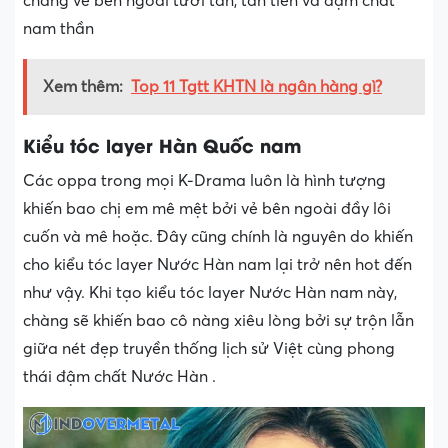
chàng vẻ bên ngoài tươi tắn, tân tiến và đậm chất
nam thần
Xem thêm:
Top 11 Tgtt KHTN là ngân hàng gì?
Kiểu tóc layer Hàn Quốc nam
Các oppa trong mọi K-Drama luôn là hình tượng
khiến bao chị em mê mệt bởi vẻ bên ngoài đầy lôi
cuốn và mê hoặc. Đây cũng chính là nguyên do khiến
cho kiểu tóc layer Nước Hàn nam lại trở nên hot đến
như vậy. Khi tạo kiểu tóc layer Nước Hàn nam này,
chàng sẽ khiến bao cô nàng xiêu lòng bởi sự trộn lẫn
giữa nét đẹp truyền thống lịch sử Việt cùng phong
thái đậm chất Nước Hàn .