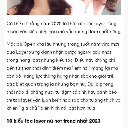
Có thể nói rằng năm 2020 là thời của tóc layer cùng
muôn vàn kiểu biến hóa mà vẫn mang đậm chất riêng
Mặc dù Open khá lâu nhưng trong suốt năm vừa mới
qua Layer xứng danh nhận được ngôi vị cao nhất
trong hàng loạt những kiểu tóc. Điều này không chỉ
đến từ thần thái đỉnh điểm mà “ em nó ” mang lại mà
còn bởi năng lực thăng hạng nhan sắc cho giới trẻ,
đặc biệt quan trọng là những bạn nữ. Dù là phong
thái nào đi chăng nữa, từ đậm cá tính hay bánh bèo
thì tóc layer vẫn luôn biến hóa sao cho tương thích và
khiến “ gia chủ ” điển hình nổi bật hơn nữa
10 kiểu tóc layer nữ hot trend nhất 2023