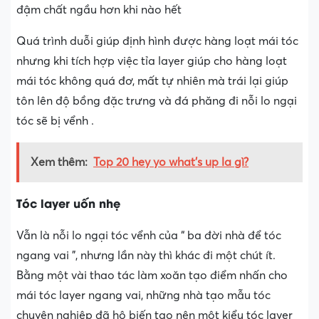
đậm chất ngầu hơn khi nào hết
Quá trình duỗi giúp định hình được hàng loạt mái tóc
nhưng khi tích hợp việc tỉa layer giúp cho hàng loạt
mái tóc không quá đơ, mất tự nhiên mà trái lại giúp
tôn lên độ bồng đặc trưng và đá phăng đi nỗi lo ngại
tóc sẽ bị vểnh .
Xem thêm:
Top 20 hey yo what's up la gì?
Tóc layer uốn nhẹ
Vẫn là nỗi lo ngại tóc vểnh của “ ba đời nhà để tóc
ngang vai ”, nhưng lần này thì khác đi một chút ít.
Bằng một vài thao tác làm xoăn tạo điểm nhấn cho
mái tóc layer ngang vai, những nhà tạo mẫu tóc
chuyên nghiệp đã hô biến tạo nên một kiểu tóc layer