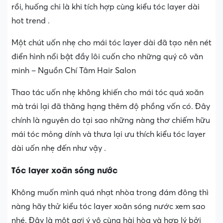
rồi, huống chi là khi tích hợp cùng kiểu tóc layer dài
hot trend .
Một chút uốn nhẹ cho mái tóc layer dài đã tạo nên nét
điển hình nổi bật đầy lôi cuốn cho những quý cô văn
minh – Nguồn Chí Tâm Hair Salon
Thao tác uốn nhẹ không khiến cho mái tóc quá xoăn
mà trái lại đã thăng hạng thêm độ phồng vốn có. Đây
chính là nguyên do tại sao những nàng thơ chiếm hữu
mái tóc mỏng dính và thưa lại ưu thích kiểu tóc layer
dài uốn nhẹ đến như vậy .
Tóc layer xoăn sóng nước
Không muốn mình quá nhạt nhòa trong đám đông thì
nàng hãy thử kiểu tóc layer xoăn sóng nước xem sao
nhé. Đây là một gợi ý vô cùng hài hòa và hợp lý bởi