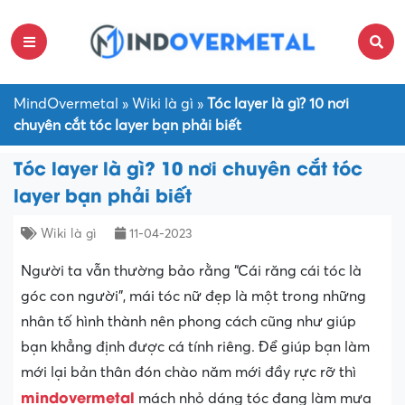
MindOvermetal
»
Wiki là gì
»
Tóc layer là gì? 10 nơi
chuyên cắt tóc layer bạn phải biết
Tóc layer là gì? 10 nơi chuyên cắt tóc
layer bạn phải biết
Wiki là gì
11-04-2023
Người ta vẫn thường bảo rằng “Cái răng cái tóc là
góc con người”, mái tóc nữ đẹp là một trong những
nhân tố hình thành nên phong cách cũng như giúp
bạn khẳng định được cá tính riêng. Để giúp bạn làm
mới lại bản thân đón chào năm mới đầy rực rỡ thì
mindovermetal
mách nhỏ dáng tóc đang làm mưa