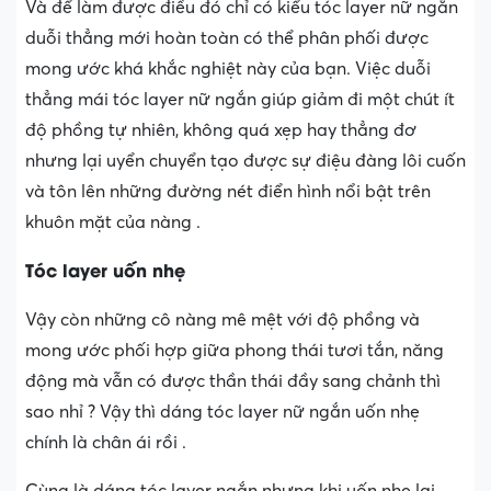
Và để làm được điều đó chỉ có kiểu tóc layer nữ ngắn
duỗi thẳng mới hoàn toàn có thể phân phối được
mong ước khá khắc nghiệt này của bạn. Việc duỗi
thẳng mái tóc layer nữ ngắn giúp giảm đi một chút ít
độ phồng tự nhiên, không quá xẹp hay thẳng đơ
nhưng lại uyển chuyển tạo được sự điệu đàng lôi cuốn
và tôn lên những đường nét điển hình nổi bật trên
khuôn mặt của nàng .
Tóc layer uốn nhẹ
Vậy còn những cô nàng mê mệt với độ phồng và
mong ước phối hợp giữa phong thái tươi tắn, năng
động mà vẫn có được thần thái đầy sang chảnh thì
sao nhỉ ? Vậy thì dáng tóc layer nữ ngắn uốn nhẹ
chính là chân ái rồi .
Cùng là dáng tóc layer ngắn nhưng khi uốn nhẹ lại