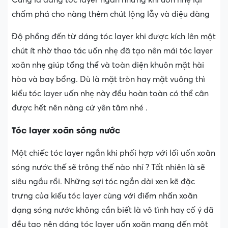
chấm phá cho nàng thêm chút lộng lẫy và điệu đàng
Độ phồng đến từ dáng tóc layer khi được kích lên một
chút ít nhờ thao tác uốn nhẹ đã tạo nên mái tóc layer
xoăn nhẹ giúp tổng thể và toàn diện khuôn mặt hài
hòa và bay bổng. Dù là mặt tròn hay mặt vuông thì
kiểu tóc layer uốn nhẹ này đều hoàn toàn có thể cân
được hết nên nàng cứ yên tâm nhé .
Tóc layer xoăn sóng nước
Một chiếc tóc layer ngắn khi phối hợp với lối uốn xoăn
sóng nước thế sẽ trông thế nào nhỉ ? Tất nhiên là sẽ
siêu ngầu rồi. Những sợi tóc ngắn dài xen kẽ đặc
trưng của kiểu tóc layer cùng với điểm nhấn xoăn
dạng sóng nước không cần biết là vô tình hay cố ý đã
đều tạo nên dáng tóc layer uốn xoăn mang đến một