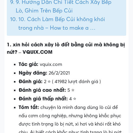
9. Hướng Dẫn Chi Tiết Cách Xây Bếp
Lò, Ghim Trên Bếp Củi
10. Cách Làm Bếp Củi không khói
trong nhà – How to make a …
1. xin hỏi cách xây lò đốt bằng củi mà không bị
nứt? – VQUIX.COM
Tác giả:
vquix.com
Ngày đăng:
26/2/2021
Đánh giá:
2 ⭐ ( 41982 lượt đánh giá )
Đánh giá cao nhất:
5 ⭐
Đánh giá thấp nhất:
4 ⭐
Tóm tắt:
chuyện là mình đang dùng lò củi để
nấu cơm công nghiệp, nhưng không khắc phục
được tình trạng lò bị nứt, xì hơi và khói rất khó
chịu. Ai biết cách khắc phục tình trạng lò bị nứt