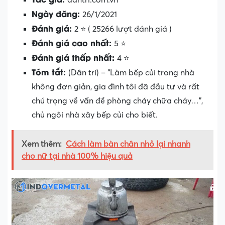
Ngày đăng:
26/1/2021
Đánh giá:
2 ⭐ ( 25266 lượt đánh giá )
Đánh giá cao nhất:
5 ⭐
Đánh giá thấp nhất:
4 ⭐
Tóm tắt:
(Dân trí) – “Làm bếp củi trong nhà
không đơn giản, gia đình tôi đã đầu tư và rất
chú trọng về vấn đề phòng cháy chữa cháy…”,
chủ ngôi nhà xây bếp củi cho biết.
Xem thêm:
Cách làm bàn chân nhỏ lại nhanh
cho nữ tại nhà 100% hiệu quả