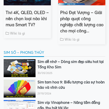
Tivi 4K, QLED, OLED –
Phú Đạt Vượng – Giải
nên chọn loại nào khi
pháp quạt công
mua Smart TV?
nghiệp chất lượng cao
cho mọi công...
Wiki là gì
Wiki là gì
SIM SỐ – PHONG THỦY
Sim dễ nhớ – Dòng sim đẹp siêu hot tại
Tổng Kho Sim
30/05/2025
Sim tam hoa 9: Biểu tượng của sự hoàn
hảo và vĩnh cửu
21/10/2024
Sim vip Vinaphone – Nâng tầm đẳng
cấp, thu hút tài lộc