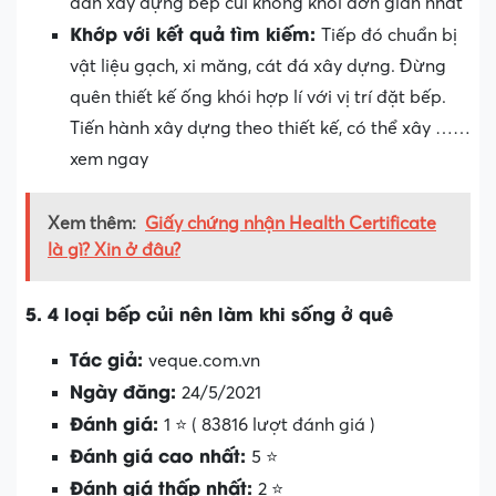
dẫn xây dựng bếp củi không khói đơn giản nhất
Khớp với kết quả tìm kiếm:
Tiếp đó chuẩn bị
vật liệu gạch, xi măng, cát đá xây dựng. Đừng
quên thiết kế ống khói hợp lí với vị trí đặt bếp.
Tiến hành xây dựng theo thiết kế, có thể xây ……
xem ngay
Xem thêm:
Giấy chứng nhận Health Certificate
là gì? Xin ở đâu?
5. 4 loại bếp củi nên làm khi sống ở quê
Tác giả:
veque.com.vn
Ngày đăng:
24/5/2021
Đánh giá:
1 ⭐ ( 83816 lượt đánh giá )
Đánh giá cao nhất:
5 ⭐
Đánh giá thấp nhất:
2 ⭐