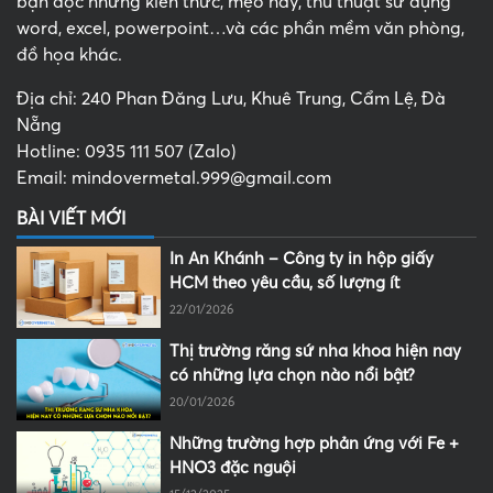
bạn đọc những kiến thức, mẹo hay, thủ thuật sử dụng
word, excel, powerpoint…và các phần mềm văn phòng,
đồ họa khác.
Địa chỉ: 240 Phan Đăng Lưu, Khuê Trung, Cẩm Lệ, Đà
Nẵng
Hotline: 0935 111 507 (Zalo)
Email: mindovermetal.999@gmail.com
BÀI VIẾT MỚI
In An Khánh – Công ty in hộp giấy
HCM theo yêu cầu, số lượng ít
22/01/2026
Thị trường răng sứ nha khoa hiện nay
có những lựa chọn nào nổi bật?
20/01/2026
Những trường hợp phản ứng với Fe +
HNO3 đặc nguội