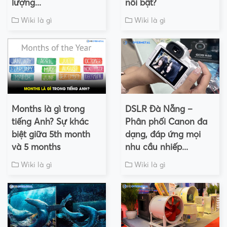
lượng...
nổi bật?
Wiki là gì
Wiki là gì
Months là gì trong
DSLR Đà Nẵng –
tiếng Anh? Sự khác
Phân phối Canon đa
biệt giữa 5th month
dạng, đáp ứng mọi
và 5 months
nhu cầu nhiếp...
Wiki là gì
Wiki là gì