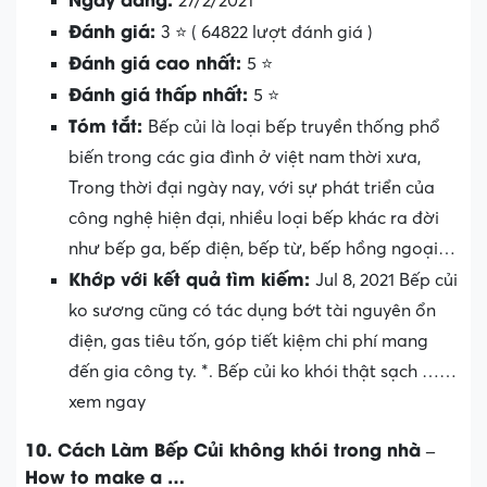
27/2/2021
Đánh giá:
3 ⭐ ( 64822 lượt đánh giá )
Đánh giá cao nhất:
5 ⭐
Đánh giá thấp nhất:
5 ⭐
Tóm tắt:
Bếp củi là loại bếp truyền thống phổ
biến trong các gia đình ở việt nam thời xưa,
Trong thời đại ngày nay, với sự phát triển của
công nghệ hiện đại, nhiều loại bếp khác ra đời
như bếp ga, bếp điện, bếp từ, bếp hồng ngoại…
Khớp với kết quả tìm kiếm:
Jul 8, 2021 Bếp củi
ko sương cũng có tác dụng bớt tài nguyên ổn
điện, gas tiêu tốn, góp tiết kiệm chi phí mang
đến gia công ty. *. Bếp củi ko khói thật sạch ……
xem ngay
10. Cách Làm Bếp Củi không khói trong nhà –
How to make a …