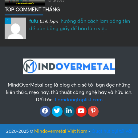
15/12/2025
TOP COMMENT THÁNG
1
fufu
hướng dẫn cách làm bảng tên
bình luận
để bàn bằng giấy để bàn làm việc
MindOverMetal.org là blog chia sẻ tới bạn đọc những
kiến thức, mẹo hay, thủ thuật công nghệ hay và hữu ích.
Đối tác:
Lamdongtoplist.com
2020-2025 ©
Mindovermetal Việt Nam
-
Quạt hút bụi túi vải