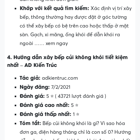
Khớp với kết quả tìm kiếm:
Xác định vị trí xây
bếp, thông thường hay được đặt ở góc tường
có thể xây bếp có bệ trên cao hoặc thấp ở mặt
sàn. Gạch, xi măng, ống khói để dẫn khói ra
ngoài …… xem ngay
4. Hướng dẫn xây bếp củi không khói tiết kiệm
nhất – AD Kiến Trúc
Tác giả:
adkientruc.com
Ngày đăng:
7/2/2021
Đánh giá:
5 ⭐ ( 43721 lượt đánh giá )
Đánh giá cao nhất:
5 ⭐
Đánh giá thấp nhất:
1 ⭐
Tóm tắt:
Bếp củi không khói là gì? Vì sao hóa
đơn ga, điện hàng tháng chỉ là con số 0? Hướng