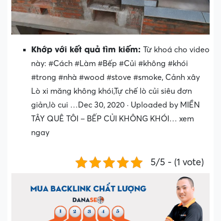
Khớp với kết quả tìm kiếm:
Từ khoá cho video
này: #Cách #Làm #Bếp #Củi #không #khói
#trong #nhà #wood #stove #smoke, Cảnh xây
Lò xi măng không khói,Tự chế lò củi siêu đơn
giản,lò cui …Dec 30, 2020 · Uploaded by MIỀN
TÂY QUÊ TÔI – BẾP CỦI KHÔNG KHÓI… xem
ngay
5/5 - (1 vote)