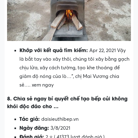
Khớp với kết quả tìm kiếm:
Apr 22, 2021 Vậy
là bắt tay vào xây thôi, chúng tôi xây bằng gạch
chịu lửa, xây cách tường, tạo khe thoáng để
giảm độ nóng của lò…”, chị Mai Vương chia
sẻ…. xem ngay
8. Chia sẻ ngay bí quyết chế tạo bếp củi không
khói độc đáo cho …
Tác giả:
daisieuthibep.vn
Ngày đăng:
3/8/2021
Đánh giá:
2 ⭐ ( 41373 lượt đánh giá )