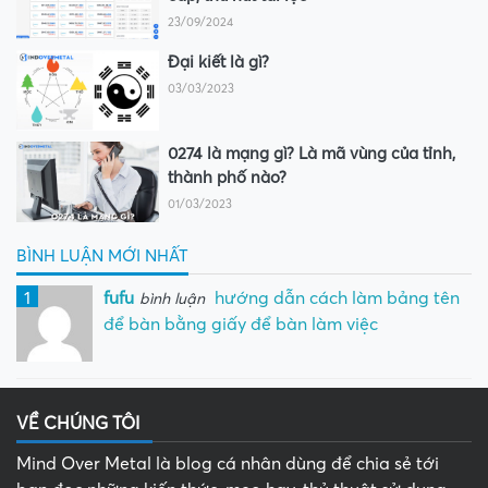
23/09/2024
Đại kiết là gì?
03/03/2023
0274 là mạng gì? Là mã vùng của tỉnh,
thành phố nào?
01/03/2023
BÌNH LUẬN MỚI NHẤT
1
fufu
hướng dẫn cách làm bảng tên
bình luận
để bàn bằng giấy để bàn làm việc
VỀ CHÚNG TÔI
Mind Over Metal là blog cá nhân dùng để chia sẻ tới