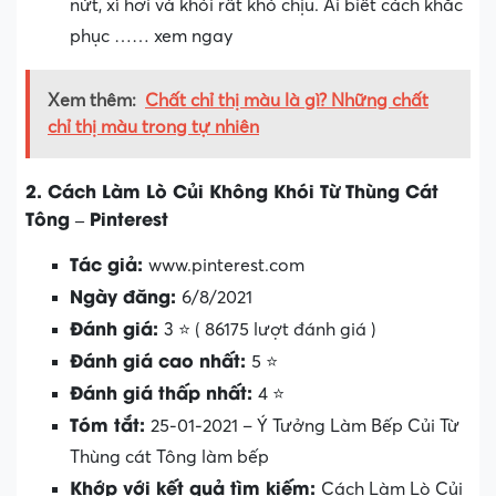
nứt, xì hơi và khói rất khó chịu. Ai biết cách khắc
phục …… xem ngay
Xem thêm:
Chất chỉ thị màu là gì? Những chất
chỉ thị màu trong tự nhiên
2. Cách Làm Lò Củi Không Khói Từ Thùng Cát
Tông – Pinterest
Tác giả:
www.pinterest.com
Ngày đăng:
6/8/2021
Đánh giá:
3 ⭐ ( 86175 lượt đánh giá )
Đánh giá cao nhất:
5 ⭐
Đánh giá thấp nhất:
4 ⭐
Tóm tắt:
25-01-2021 – Ý Tưởng Làm Bếp Củi Từ
Thùng cát Tông làm bếp
Khớp với kết quả tìm kiếm:
Cách Làm Lò Củi