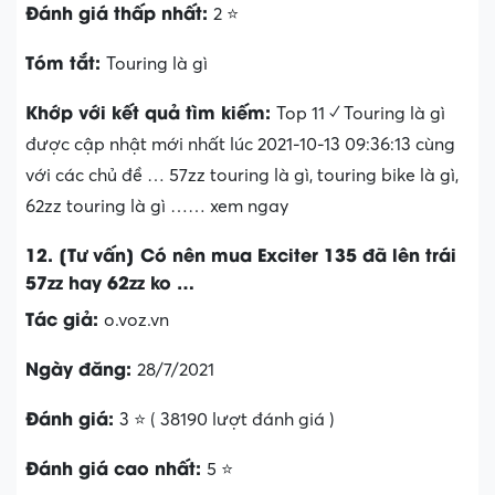
Đánh giá thấp nhất:
2 ⭐
Tóm tắt:
Touring là gì
Khớp với kết quả tìm kiếm:
Top 11 ✓ Touring là gì
được cập nhật mới nhất lúc 2021-10-13 09:36:13 cùng
với các chủ đề … 57zz touring là gì, touring bike là gì,
62zz touring là gì …… xem ngay
12. [Tư vấn] Có nên mua Exciter 135 đã lên trái
57zz hay 62zz ko …
Tác giả:
o.voz.vn
Ngày đăng:
28/7/2021
Đánh giá:
3 ⭐ ( 38190 lượt đánh giá )
Đánh giá cao nhất:
5 ⭐