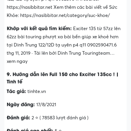
https://nasibbitar.net Xem thêm các bài viết về Sức
Khỏe: https://nasibbitar.net/category/suc-khoe/
Khớp với kết quả tìm kiếm:
Exciter 135 từ 57zz lên
62zz bài touring phượt xa bài bền giúp xe khoẻ hơn
tại Dinh Trung 122/12D tạ uyên p4 q11 0902590471.6
thg 11, 2019 · Tải lên bởi Dinh Trung Touringteam…
xem ngay
9. Hướng dẫn lên Full 150 cho Exciter 135cc ! |
Tinh tế
Tác giả:
tinhte.vn
Ngày đăng:
17/8/2021
Đánh giá:
2 ⭐ ( 78583 lượt đánh giá )
Đánh giá cao nhất:
5 ⭐