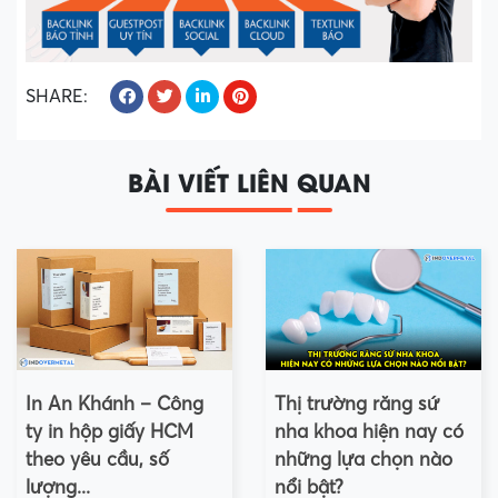
SHARE:
BÀI VIẾT LIÊN QUAN
In An Khánh – Công
Thị trường răng sứ
ty in hộp giấy HCM
nha khoa hiện nay có
theo yêu cầu, số
những lựa chọn nào
lượng...
nổi bật?