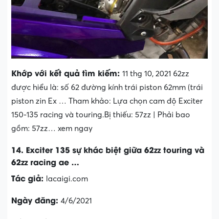
Khớp với kết quả tìm kiếm:
11 thg 10, 2021 62zz
được hiểu là: số 62 đường kính trái piston 62mm (trái
piston zin Ex … Tham khảo: Lựa chọn cam độ Exciter
150-135 racing và touring.Bị thiếu: 57zz ‎| Phải bao
gồm: 57zz… xem ngay
14. Exciter 135 sự khác biệt giữa 62zz touring và
62zz racing ae …
Tác giả:
lacaigi.com
Ngày đăng:
4/6/2021