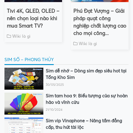
Tivi 4K, QLED, OLED –
Phú Đạt Vượng – Giải
nên chọn loại nào khi
pháp quạt công
mua Smart TV?
nghiệp chất lượng cao
cho mọi công...
Wiki là gì
Wiki là gì
SIM SỐ – PHONG THỦY
Sim dễ nhớ – Dòng sim đẹp siêu hot tại
Tổng Kho Sim
30/05/2025
Sim tam hoa 9: Biểu tượng của sự hoàn
hảo và vĩnh cửu
21/10/2024
Sim vip Vinaphone – Nâng tầm đẳng
cấp, thu hút tài lộc