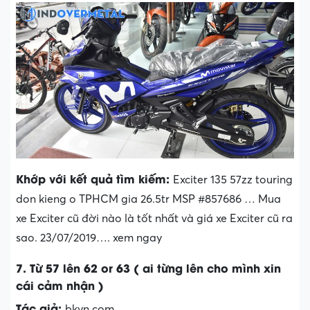
Khớp với kết quả tìm kiếm:
Exciter 135 57zz touring
don kieng o TPHCM gia 26.5tr MSP #857686 … Mua
xe Exciter cũ đời nào là tốt nhất và giá xe Exciter cũ ra
sao. 23/07/2019…. xem ngay
7. Từ 57 lên 62 or 63 ( ai từng lên cho mình xin
cái cảm nhận )
Tác giả:
bkvn.com