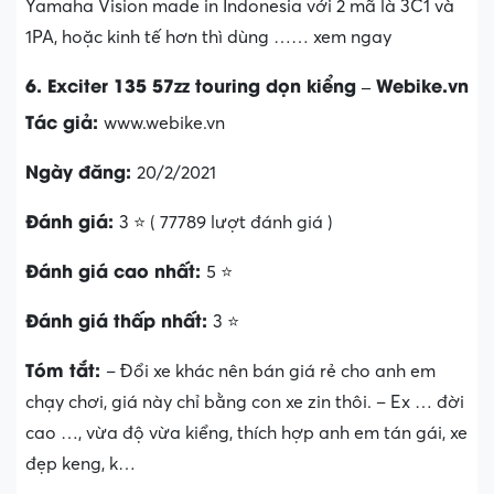
Yamaha Vision made in Indonesia với 2 mã là 3C1 và
1PA, hoặc kinh tế hơn thì dùng …… xem ngay
6. Exciter 135 57zz touring dọn kiểng – Webike.vn
Tác giả:
www.webike.vn
Ngày đăng:
20/2/2021
Đánh giá:
3 ⭐ ( 77789 lượt đánh giá )
Đánh giá cao nhất:
5 ⭐
Đánh giá thấp nhất:
3 ⭐
Tóm tắt:
– Đổi xe khác nên bán giá rẻ cho anh em
chạy chơi, giá này chỉ bằng con xe zin thôi. – Ex … đời
cao …, vừa độ vừa kiểng, thích hợp anh em tán gái, xe
đẹp keng, k…