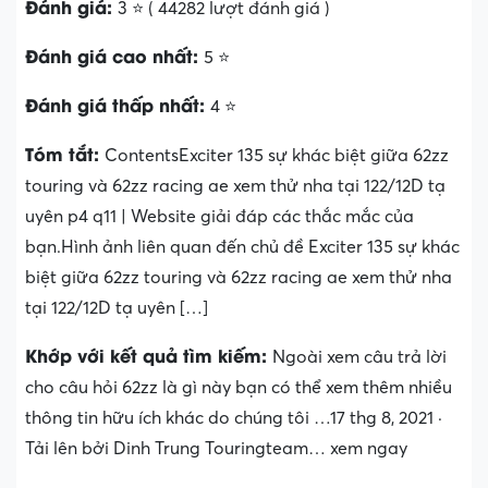
Đánh giá:
3 ⭐ ( 44282 lượt đánh giá )
Đánh giá cao nhất:
5 ⭐
Đánh giá thấp nhất:
4 ⭐
Tóm tắt:
ContentsExciter 135 sự khác biệt giữa 62zz
touring và 62zz racing ae xem thử nha tại 122/12D tạ
uyên p4 q11 | Website giải đáp các thắc mắc của
bạn.Hình ảnh liên quan đến chủ đề Exciter 135 sự khác
biệt giữa 62zz touring và 62zz racing ae xem thử nha
tại 122/12D tạ uyên […]
Khớp với kết quả tìm kiếm:
Ngoài xem câu trả lời
cho câu hỏi 62zz là gì này bạn có thể xem thêm nhiều
thông tin hữu ích khác do chúng tôi …17 thg 8, 2021 ·
Tải lên bởi Dinh Trung Touringteam… xem ngay