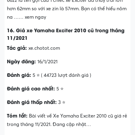
66zz là tên gọi của 1 chiếc xe Exciter đã thay trái lớn
hơn 62mm so với xe zin là 57mm. Bạn có thể hiểu nôm
na …… xem ngay
16. Giá xe Yamaha Exciter 2010 cũ trong tháng
11/2021
Tác giả:
xe.chotot.com
Ngày đăng:
16/1/2021
Đánh giá:
5 ⭐ ( 44723 lượt đánh giá )
Đánh giá cao nhất:
5 ⭐
Đánh giá thấp nhất:
3 ⭐
Tóm tắt:
Bài viết về Xe Yamaha Exciter 2010 cũ giá rẻ
trong tháng 11/2021. Đang cập nhật…