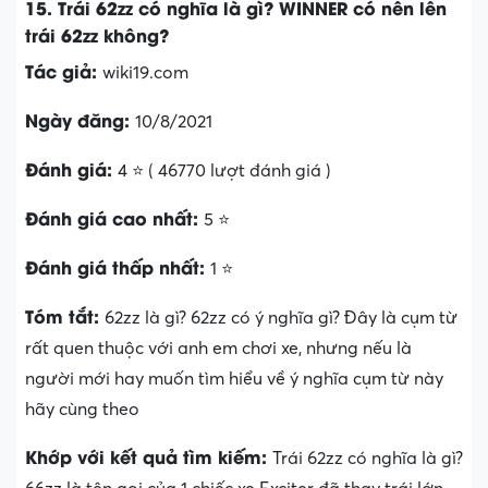
15. Trái 62zz có nghĩa là gì? WINNER có nên lên
trái 62zz không?
Tác giả:
wiki19.com
Ngày đăng:
10/8/2021
Đánh giá:
4 ⭐ ( 46770 lượt đánh giá )
Đánh giá cao nhất:
5 ⭐
Đánh giá thấp nhất:
1 ⭐
Tóm tắt:
62zz là gì? 62zz có ý nghĩa gì? Đây là cụm từ
rất quen thuộc với anh em chơi xe, nhưng nếu là
người mới hay muốn tìm hiểu về ý nghĩa cụm từ này
hãy cùng theo
Khớp với kết quả tìm kiếm:
Trái 62zz có nghĩa là gì?