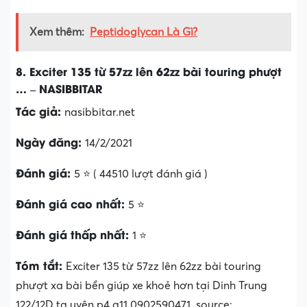
Xem thêm:
Peptidoglycan Là Gì?
8. Exciter 135 từ 57zz lên 62zz bài touring phượt
… – NASIBBITAR
Tác giả:
nasibbitar.net
Ngày đăng:
14/2/2021
Đánh giá:
5 ⭐ ( 44510 lượt đánh giá )
Đánh giá cao nhất:
5 ⭐
Đánh giá thấp nhất:
1 ⭐
Tóm tắt:
Exciter 135 từ 57zz lên 62zz bài touring
phượt xa bài bền giúp xe khoẻ hơn tại Dinh Trung
122/12D tạ uyên p4 q11 0902590471. source: