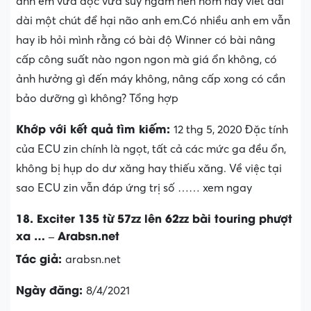
anh em vừa đọc vừa suy ngẫm nên hôm nay viết dài
dài một chút để hại não anh em.Có nhiều anh em vẫn
hay ib hỏi mình rằng có bài độ Winner có bài nâng
cấp công suất nào ngon ngon mà giá ổn không, có
ảnh hưởng gì đến máy không, nâng cấp xong có cần
bảo dưỡng gì không? Tổng hợp
Khớp với kết quả tìm kiếm:
12 thg 5, 2020 Đặc tính
của ECU zin chính là ngọt, tất cả các mức ga đều ổn,
không bị hụp do dư xăng hay thiếu xăng. Về việc tại
sao ECU zin vẫn đáp ứng trị số …… xem ngay
18. Exciter 135 từ 57zz lên 62zz bài touring phượt
xa … – Arabsn.net
Tác giả:
arabsn.net
Ngày đăng:
8/4/2021