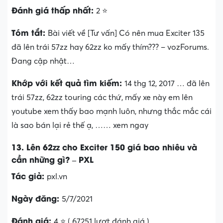
Đánh giá thấp nhất:
2 ⭐
Tóm tắt:
Bài viết về [Tư vấn] Có nên mua Exciter 135
đã lên trái 57zz hay 62zz ko mấy thím??? – vozForums.
Đang cập nhật…
Khớp với kết quả tìm kiếm:
14 thg 12, 2017 … đã lên
trái 57zz, 62zz touring các thứ, mấy xe này em lên
youtube xem thấy bao mạnh luôn, nhưng thắc mắc cái
là sao bán lại rẻ thế ạ, …… xem ngay
13. Lên 62zz cho Exciter 150 giá bao nhiêu và
cần những gì? – PXL
Tác giả:
pxl.vn
Ngày đăng:
5/7/2021
Đánh giá:
4 ⭐ ( 67251 lượt đánh giá )