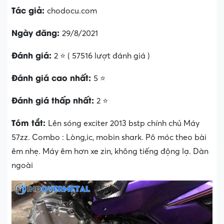
Tác giả:
chodocu.com
Ngày đăng:
29/8/2021
Đánh giá:
2 ⭐ ( 57516 lượt đánh giá )
Đánh giá cao nhất:
5 ⭐
Đánh giá thấp nhất:
2 ⭐
Tóm tắt:
Lên sóng exciter 2013 bstp chính chủ Máy
57zz. Combo : Lòng,ic, mobin shark. Pô móc theo bài
êm nhẹ. Máy êm hơn xe zin, không tiếng động lạ. Dàn
ngoài