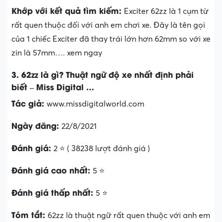
Khớp với kết quả tìm kiếm:
Exciter 62zz là 1 cụm từ
rất quen thuộc đối với anh em chơi xe. Đây là tên gọi
của 1 chiếc Exciter đã thay trái lớn hơn 62mm so với xe
zin là 57mm…. xem ngay
3. 62zz là gì? Thuật ngữ độ xe nhất định phải
biết – Miss Digital …
Tác giả:
www.missdigitalworld.com
Ngày đăng:
22/8/2021
Đánh giá:
2 ⭐ ( 38238 lượt đánh giá )
Đánh giá cao nhất:
5 ⭐
Đánh giá thấp nhất:
5 ⭐
Tóm tắt:
62zz là thuật ngữ rất quen thuộc với anh em