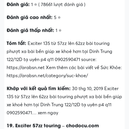
Đánh giá:
1 ⭐ ( 78661 lượt đánh giá )
Đánh giá cao nhất:
5 ⭐
Đánh giá thấp nhất:
1 ⭐
Tóm tắt:
Exciter 135 từ 57zz lên 62zz bài touring
phượt xa bài bền giúp xe khoẻ hơn tại Dinh Trung
122/12D tạ uyên p4 q11 0902590471 source:
https://arabsn.net Xem thêm các bài viết về Sức Khỏe:
https://arabsn.net/category/suc-khoe/
Khớp với kết quả tìm kiếm:
30 thg 10, 2019 Exciter
135 từ 57zz lên 62zz bài touring phượt xa bài bền giúp
xe khoẻ hơn tại Dinh Trung 122/12D tạ uyên p4 q11
0902590471… xem ngay
19. Exciter 57zz touring – chodocu.com