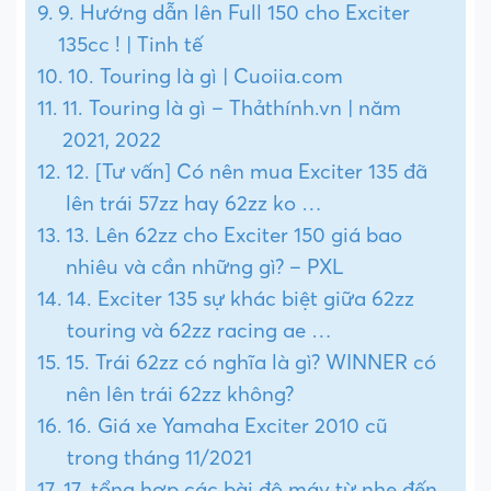
9. Hướng dẫn lên Full 150 cho Exciter
135cc ! | Tinh tế
10. Touring là gì | Cuoiia.com
11. Touring là gì – Thảthính.vn | năm
2021, 2022
12. [Tư vấn] Có nên mua Exciter 135 đã
lên trái 57zz hay 62zz ko …
13. Lên 62zz cho Exciter 150 giá bao
nhiêu và cần những gì? – PXL
14. Exciter 135 sự khác biệt giữa 62zz
touring và 62zz racing ae …
15. Trái 62zz có nghĩa là gì? WINNER có
nên lên trái 62zz không?
16. Giá xe Yamaha Exciter 2010 cũ
trong tháng 11/2021
17. tổng hợp các bài độ máy từ nhẹ đến