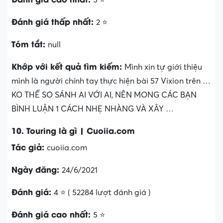
Đánh giá thấp nhất:
2 ⭐
Tóm tắt:
null
Khớp với kết quả tìm kiếm:
Mình xin tự giới thiệu
mình là người chính tay thực hiện bài 57 Vixion trên …
KO THỂ SO SÁNH AI VỚI AI, NÊN MONG CÁC BẠN
BÌNH LUẬN 1 CÁCH NHẸ NHÀNG VÀ XÂY …
10. Touring là gì | Cuoiia.com
Tác giả:
cuoiia.com
Ngày đăng:
24/6/2021
Đánh giá:
4 ⭐ ( 52284 lượt đánh giá )
Đánh giá cao nhất:
5 ⭐