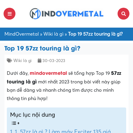
MindOvermetal
»
Wiki là gì
»
Top 19 57zz touring là gì?
Top 19 57zz touring là gì?
Wiki là gì
30-03-2023
mindovermetal
57zz
Dưới đây,
sẽ tổng hợp Top 19
touring là gì
mới nhất 2023 trong bài viết này giúp
bạn dễ dàng và nhanh chóng tìm được cho mình
thông tin phù hợp!
Mục lục nội dung
1. 57zz là gì ? Làm máy Exciter 135 giá