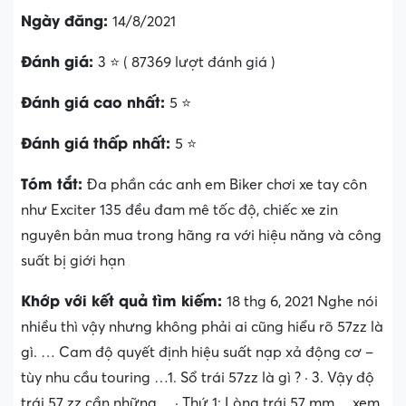
Ngày đăng:
14/8/2021
Đánh giá:
3 ⭐ ( 87369 lượt đánh giá )
Đánh giá cao nhất:
5 ⭐
Đánh giá thấp nhất:
5 ⭐
Tóm tắt:
Đa phần các anh em Biker chơi xe tay côn
như Exciter 135 đều đam mê tốc độ, chiếc xe zin
nguyên bản mua trong hãng ra với hiệu năng và công
suất bị giới hạn
Khớp với kết quả tìm kiếm:
18 thg 6, 2021 Nghe nói
nhiều thì vậy nhưng không phải ai cũng hiểu rõ 57zz là
gì. … Cam độ quyết định hiệu suất nạp xả động cơ –
tùy nhu cầu touring …‎1. Sổ trái 57zz là gì ? · ‎3. Vậy độ
trái 57 zz cần những… · ‎Thứ 1: Lòng trái 57 mm… xem