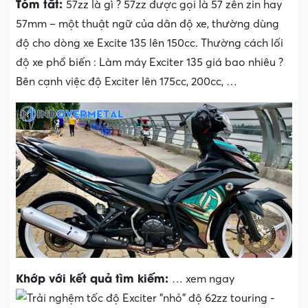
Tóm tắt:
57zz là gì ? 57zz được gọi là 57 zên zin hay
57mm – một thuật ngữ của dân độ xe, thường dùng
độ cho dòng xe Excite 135 lên 150cc. Thường cách lối
độ xe phổ biến : Làm máy Exciter 135 giá bao nhiêu ?
Bên cạnh việc độ Exciter lên 175cc, 200cc, …
Khớp với kết quả tìm kiếm:
… xem ngay