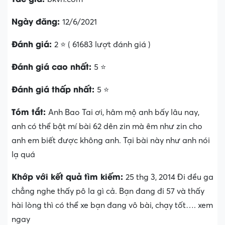
Ngày đăng:
12/6/2021
Đánh giá:
2 ⭐ ( 61683 lượt đánh giá )
Đánh giá cao nhất:
5 ⭐
Đánh giá thấp nhất:
5 ⭐
Tóm tắt:
Anh Bao Tai ơi, hâm mộ anh bấy lâu nay,
anh có thể bật mí bài 62 dên zin mà êm như zin cho
anh em biết được không anh. Tại bài này như anh nói
lạ quá
Khớp với kết quả tìm kiếm:
25 thg 3, 2014 Đi đều ga
chẳng nghe thấy pô la gì cả. Bạn đang đi 57 và thấy
hài lòng thì có thể xe bạn đang vô bài, chạy tốt…. xem
ngay