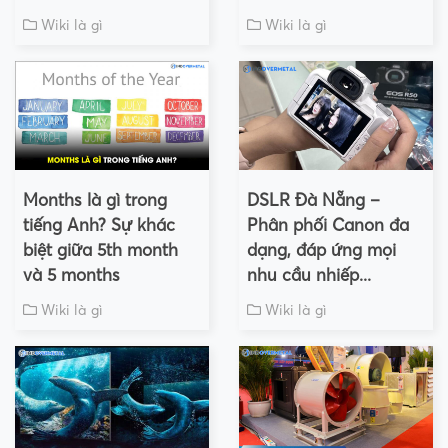
Wiki là gì
Wiki là gì
Months là gì trong
DSLR Đà Nẵng –
tiếng Anh? Sự khác
Phân phối Canon đa
biệt giữa 5th month
dạng, đáp ứng mọi
và 5 months
nhu cầu nhiếp...
Wiki là gì
Wiki là gì