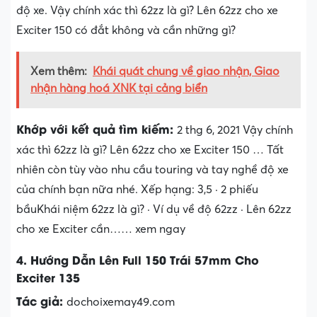
độ xe. Vậy chính xác thì 62zz là gì? Lên 62zz cho xe
Exciter 150 có đắt không và cần những gì?
Xem thêm:
Khái quát chung về giao nhận, Giao
nhận hàng hoá XNK tại cảng biển
Khớp với kết quả tìm kiếm:
2 thg 6, 2021 Vậy chính
xác thì 62zz là gì? Lên 62zz cho xe Exciter 150 … Tất
nhiên còn tùy vào nhu cầu touring và tay nghề độ xe
của chính bạn nữa nhé. Xếp hạng: 3,5 · ‎2 phiếu
bầu‎Khái niệm 62zz là gì? · ‎Ví dụ về độ 62zz · ‎Lên 62zz
cho xe Exciter cần…… xem ngay
4. Hướng Dẫn Lên Full 150 Trái 57mm Cho
Exciter 135
Tác giả:
dochoixemay49.com