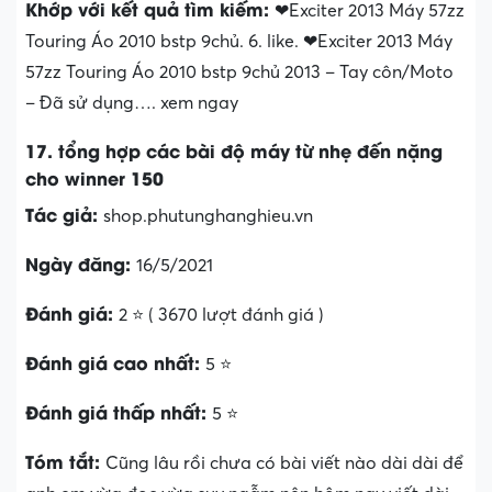
Khớp với kết quả tìm kiếm:
❤Exciter 2013 Máy 57zz
Touring Áo 2010 bstp 9chủ. 6. like. ❤Exciter 2013 Máy
57zz Touring Áo 2010 bstp 9chủ 2013 – Tay côn/Moto
– Đã sử dụng…. xem ngay
17. tổng hợp các bài độ máy từ nhẹ đến nặng
cho winner 150
Tác giả:
shop.phutunghanghieu.vn
Ngày đăng:
16/5/2021
Đánh giá:
2 ⭐ ( 3670 lượt đánh giá )
Đánh giá cao nhất:
5 ⭐
Đánh giá thấp nhất:
5 ⭐
Tóm tắt:
Cũng lâu rồi chưa có bài viết nào dài dài để