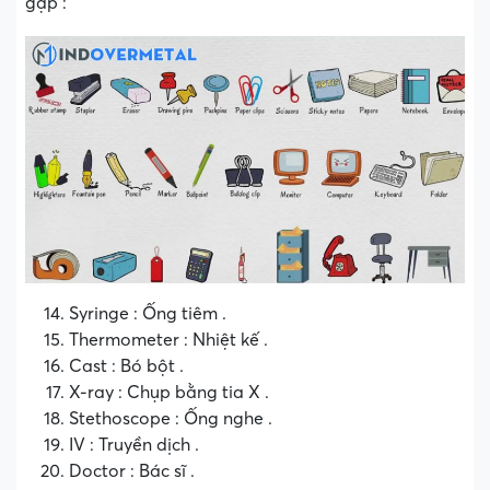
gặp :
Syringe : Ống tiêm .
Thermometer : Nhiệt kế .
Cast : Bó bột .
X-ray : Chụp bằng tia X .
Stethoscope : Ống nghe .
IV : Truyền dịch .
Doctor : Bác sĩ .