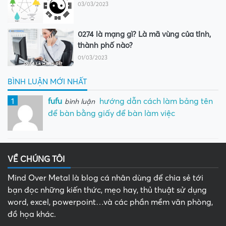
03/03/2023
0274 là mạng gì? Là mã vùng của tỉnh,
thành phố nào?
01/03/2023
BÌNH LUẬN MỚI NHẤT
1
fufu
hướng dẫn cách làm bảng tên
bình luận
để bàn bằng giấy để bàn làm việc
VỀ CHÚNG TÔI
Mind Over Metal là blog cá nhân dùng để chia sẻ tới
bạn đọc những kiến thức, mẹo hay, thủ thuật sử dụng
word, excel, powerpoint…và các phần mềm văn phòng,
đồ họa khác.