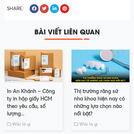
SHARE:
BÀI VIẾT LIÊN QUAN
In An Khánh – Công
Thị trường răng sứ
ty in hộp giấy HCM
nha khoa hiện nay có
theo yêu cầu, số
những lựa chọn nào
lượng...
nổi bật?
Wiki là gì
Wiki là gì