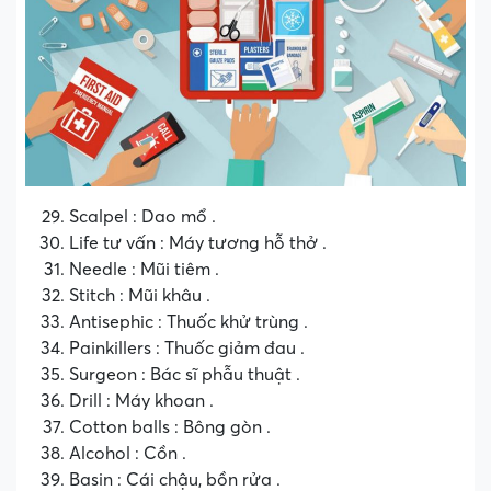
Scalpel : Dao mổ .
Life tư vấn : Máy tương hỗ thở .
Needle : Mũi tiêm .
Stitch : Mũi khâu .
Antisephic : Thuốc khử trùng .
Painkillers : Thuốc giảm đau .
Surgeon : Bác sĩ phẫu thuật .
Drill : Máy khoan .
Cotton balls : Bông gòn .
Alcohol : Cồn .
Basin : Cái chậu, bồn rửa .