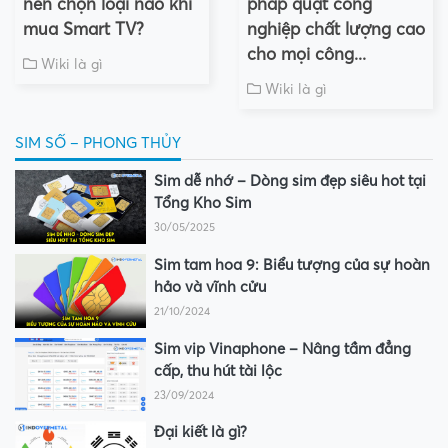
nên chọn loại nào khi
pháp quạt công
mua Smart TV?
nghiệp chất lượng cao
cho mọi công...
Wiki là gì
Wiki là gì
SIM SỐ – PHONG THỦY
Sim dễ nhớ – Dòng sim đẹp siêu hot tại
Tổng Kho Sim
30/05/2025
Sim tam hoa 9: Biểu tượng của sự hoàn
hảo và vĩnh cửu
21/10/2024
Sim vip Vinaphone – Nâng tầm đẳng
cấp, thu hút tài lộc
23/09/2024
Đại kiết là gì?