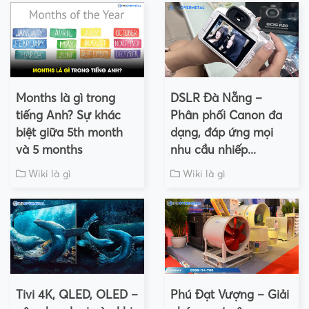
Months là gì trong
DSLR Đà Nẵng –
tiếng Anh? Sự khác
Phân phối Canon đa
biệt giữa 5th month
dạng, đáp ứng mọi
và 5 months
nhu cầu nhiếp...
Wiki là gì
Wiki là gì
Tivi 4K, QLED, OLED –
Phú Đạt Vượng – Giải