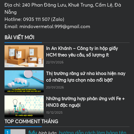
Địa chỉ: 240 Phan Đăng Lưu, Khuê Trung, Cẩm Lệ, Đà
Nẵng
Hotline: 0935 111 507 (Zalo)
Email: mindovermetal.999@gmail.com
BÀI VIẾT MỚI
In An Khánh – Công ty in hộp giấy
HCM theo yêu cầu, số lượng ít
22/01/2026
Thị trường răng sứ nha khoa hiện nay
có những lựa chọn nào nổi bật?
20/01/2026
Những trường hợp phản ứng với Fe +
HNO3 đặc nguội
15/12/2025
TOP COMMENT THÁNG
1
fufu
hướng dẫn cách làm bảng tên
bình luận