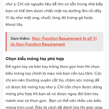
như ý. Chỉ vài nguyên liệu dễ tìm có sẵn trong nhà bếp
bạn có thể làm dược chiếc mặt nạ dưỡng ẩm rồi đấy.
Ví dụ như mật ong, chuối, lòng đỏ trứng gà hoặc
khoai tây.
Xem thêm:
Non- Function Requirement là gì? Ví
dụ Non-Function Requirement
Chọn kiểu móng tay phù hợp
Để ngón tay và bàn tay trông thon gọn hơn thì chọn
kiểu móng tay chính là mẹo mà bạn cần lưu tâm. Các
chị em nên thường xuyên cắt tỉa, chăm sóc móng để
có được bộ móng tay như ý. Chỉ cần chọn được dáng
móng phù hợp thì bạn sẽ có được ngay đôi bàn tay
mảnh mai và thon gọn . Bạn có thể cân nhắc các kiểu
móng tròn oval. Đây là cách để đánh lừa thị giác giúp