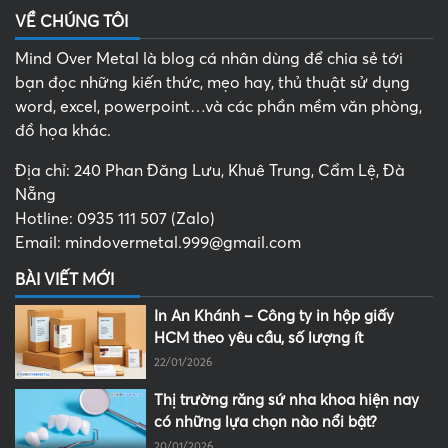
VỀ CHÚNG TÔI
Mind Over Metal là blog cá nhân dùng để chia sẻ tới
bạn đọc những kiến thức, mẹo hay, thủ thuật sử dụng
word, excel, powerpoint…và các phần mềm văn phòng,
đồ họa khác.
Địa chỉ: 240 Phan Đăng Lưu, Khuê Trung, Cẩm Lệ, Đà
Nẵng
Hotline: 0935 111 507 (Zalo)
Email: mindovermetal.999@gmail.com
BÀI VIẾT MỚI
In An Khánh – Công ty in hộp giấy
HCM theo yêu cầu, số lượng ít
22/01/2026
Thị trường răng sứ nha khoa hiện nay
có những lựa chọn nào nổi bật?
20/01/2026