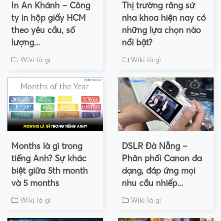
In An Khánh – Công
Thị trường răng sứ
ty in hộp giấy HCM
nha khoa hiện nay có
theo yêu cầu, số
những lựa chọn nào
lượng...
nổi bật?
Wiki là gì
Wiki là gì
Months là gì trong
DSLR Đà Nẵng –
tiếng Anh? Sự khác
Phân phối Canon đa
biệt giữa 5th month
dạng, đáp ứng mọi
và 5 months
nhu cầu nhiếp...
Wiki là gì
Wiki là gì