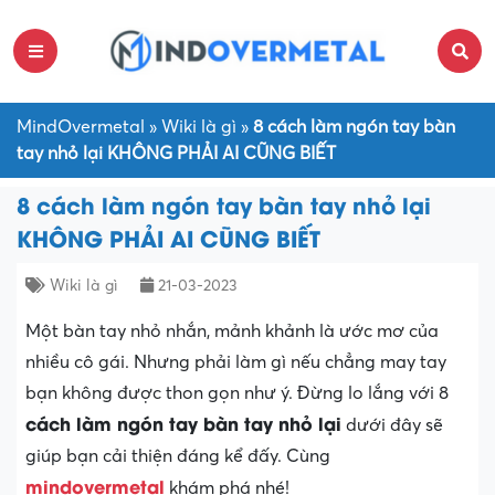
MindOvermetal
»
Wiki là gì
»
8 cách làm ngón tay bàn
tay nhỏ lại KHÔNG PHẢI AI CŨNG BIẾT
8 cách làm ngón tay bàn tay nhỏ lại
KHÔNG PHẢI AI CŨNG BIẾT
Wiki là gì
21-03-2023
Một bàn tay nhỏ nhắn, mảnh khảnh là ước mơ của
nhiều cô gái. Nhưng phải làm gì nếu chẳng may tay
bạn không được thon gọn như ý. Đừng lo lắng với 8
cách làm ngón tay bàn tay nhỏ lại
dưới đây sẽ
giúp bạn cải thiện đáng kể đấy. Cùng
mindovermetal
khám phá nhé!