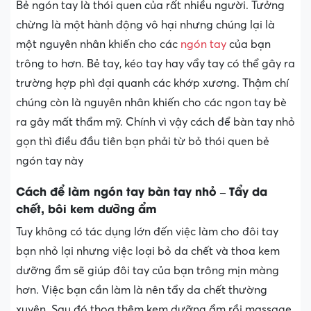
Bẻ ngón tay là thói quen của rất nhiều người. Tưởng
chừng là một hành động vô hại nhưng chúng lại là
một nguyên nhân khiến cho các
ngón tay
của bạn
trông to hơn. Bẻ tay, kéo tay hay vẩy tay có thể gây ra
trường hợp phì đại quanh các khớp xương. Thậm chí
chúng còn là nguyên nhân khiến cho các ngon tay bè
ra gây mất thẩm mỹ. Chính vì vậy cách để bàn tay nhỏ
gọn thì điều đầu tiên bạn phải từ bỏ thói quen bẻ
ngón tay này
Cách để làm ngón tay bàn tay nhỏ – Tẩy da
chết, bôi kem dưỡng ẩm
Tuy không có tác dụng lớn đến việc làm cho đôi tay
bạn nhỏ lại nhưng việc loại bỏ da chết và thoa kem
dưỡng ẩm sẽ giúp đôi tay của bạn trông mịn màng
hơn. Việc bạn cần làm là nên tẩy da chết thường
xuyên. Sau đó thoa thêm kem dưỡng ẩm rồi massage