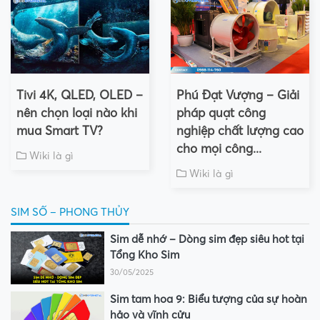
Tivi 4K, QLED, OLED –
Phú Đạt Vượng – Giải
nên chọn loại nào khi
pháp quạt công
mua Smart TV?
nghiệp chất lượng cao
cho mọi công...
Wiki là gì
Wiki là gì
SIM SỐ – PHONG THỦY
Sim dễ nhớ – Dòng sim đẹp siêu hot tại
Tổng Kho Sim
30/05/2025
Sim tam hoa 9: Biểu tượng của sự hoàn
hảo và vĩnh cửu