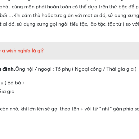
hái, cùng môn phái hoàn toàn có thể dựa trên thứ bậc để ph
u bối …Khi căm thù hoặc tức giận với một ai đó, sử dụng xưng
ai đó, sử dụng xưng gọi ngôi tiểu tặc, lão tặc, tặc tử ( so với
a wish nghĩa là gì?
 đình.
Ông nội / ngoại : Tổ phụ ( Ngoại công / Thái gia gia )
u ( Bà bà )
Gia gia
 còn nhỏ, khi lớn lên sẽ gọi theo tên + với từ ” nhi ” gán phía sa