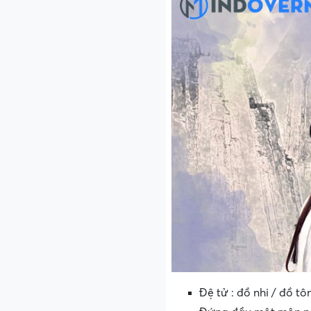
Đệ tử : đồ nhi / đồ tôn