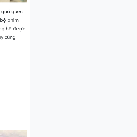
ứ quá quen
g bộ phim
ưng hô được
ãy cùng