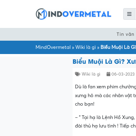
Tin văn
MindOvermetal
»
Wiki là gì
»
Biểu Muội Là G
Biểu Muội Là Gì? Xư
Wiki là gì
06-03-2023
Dù là fan xem phim chưởng 
xưng hô mà các nhân vật 
cho bạn!
– ” Tại hạ là Lệnh Hồ Xung
đài thủ hạ lưu tình ! Tiếp chi