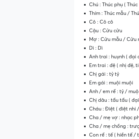
Chú : Thúc phụ ( Thúc
Thím : Thúc mẫu / Th
Cô : Cô cô
Cậu : Cửu cửu
Mợ : Cửu mẫu / Cửu
Dì : Dì
Anh trai : huynh ( đại 
Em trai : đệ ( nhị đệ, t
Chị gái : tỷ tỷ
Em gái : muội muội
Anh / em rể : tỷ / muộ
Chị dâu : tẩu tẩu ( đại
Cháu : Điệt ( điệt nhi /
Cha / mẹ vợ : nhạc p
Cha / mẹ chồng : trư
Con rể : tế ( hiền tế /