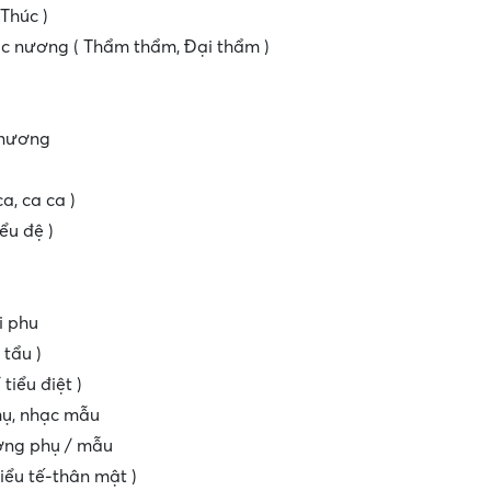
 Thúc )
úc nương ( Thẩm thẩm, Đại thẩm )
 nương
ca, ca ca )
iểu đệ )
i phu
 tẩu )
 tiểu điệt )
hụ, nhạc mẫu
ợng phụ / mẫu
 tiểu tế-thân mật )