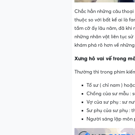
Chắc hẳn những câu thoại 
thuộc so với bất kể ai là 
tầm cỡ ấy lâu năm, đã khi
những nhân vật liên tục sử
khám phá rõ hơn về những 
Xưng hô vai vế trong mô
Thường thì trong phim kiếm
Tổ sư ( chỉ nam ) hoặc
Chồng của sư mẫu : s
Vợ của sư phụ : sư n
Sư phụ của sư phụ : th
Người sáng lập môn phá