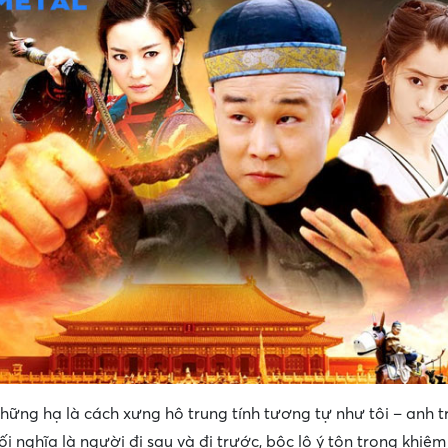
 những hạ là cách xưng hô trung tính tương tự như tôi – anh 
 bối nghĩa là người đi sau và đi trước, bộc lộ ý tôn trọng khi