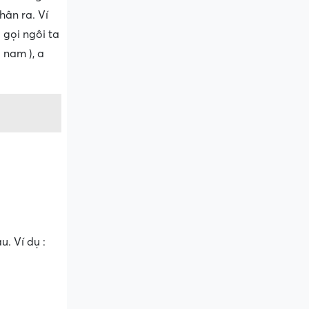
ân ra. Ví
 gọi ngôi ta
 nam ), a
u. Ví dụ :