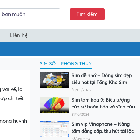
Tìm kiếm
Liên hệ
SIM SỐ – PHONG THỦY
Sim dễ nhớ – Dòng sim đẹp
siêu hot tại Tổng Kho Sim
vai vế, lối
30/05/2025
ợp chi tiết
Sim tam hoa 9: Biểu tượng
của sự hoàn hảo và vĩnh cửu
21/10/2024
, mong huynh
Sim vip Vinaphone – Nâng
tầm đẳng cấp, thu hút tài lộc
23/09/2024