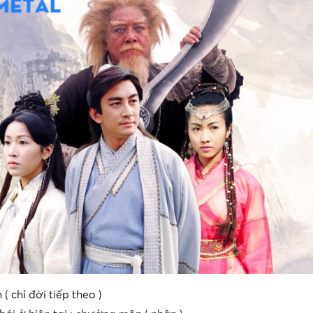
 ( chỉ đời tiếp theo )