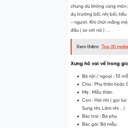
chung dù không cùng môn p
dụ trưởng bối, nhị bối, tiể
– ngươi. Khi chửi mắng một 
đầu ( so với nữ ) …
Xem thêm:
Top 20 make 
Xưng hô vai vế trong gia
Bà nội / ngoại : Tổ mẫ
Cha : Phụ thân hoặc 
Mẹ : Mẫu thân
Con : Hài nhi ( gọi lúc
Sung nhi, Lâm nhi .. )
Bác trai : Bá phụ
Bác gái: Bá mẫu