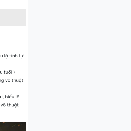
u lộ tính tự
 tuổi )
ng võ thuật
 ( biểu lộ
g võ thuật