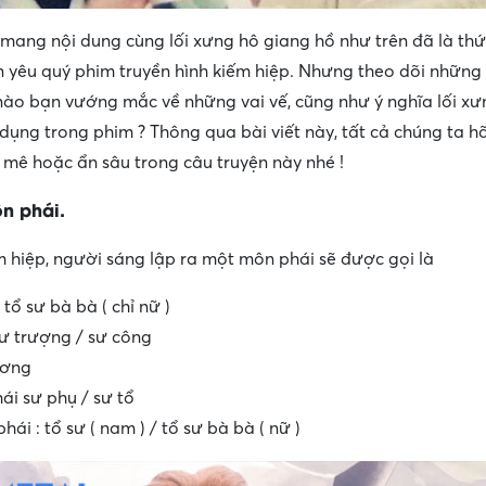
mang nội dung cùng lối xưng hô giang hồ như trên đã là th
fan yêu quý phim truyền hình kiếm hiệp. Nhưng theo dõi nhữn
 nào bạn vướng mắc về những vai vế, cũng như ý nghĩa lối x
 dụng trong phim ? Thông qua bài viết này, tất cả chúng ta h
mê hoặc ẩn sâu trong câu truyện này nhé !
n phái.
 hiệp, người sáng lập ra một môn phái sẽ được gọi là
 tổ sư bà bà ( chỉ nữ )
ư trượng / sư công
ương
ái sư phụ / sư tổ
i : tổ sư ( nam ) / tổ sư bà bà ( nữ )