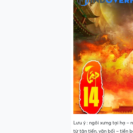
Lưu ý : ngôi xưng tại hạ –
từ tân tiến, vãn bối – tiền