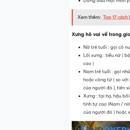
Đứng đầu một môn phá
Xem thêm:
Top 17 cách
Xưng hô vai vế trong gi
Nữ trẻ tuổi : gọi cô n
Lối xưng : tiểu nữ ( b
cao )
Nam trẻ tuổi : gọi nh
hoặc công tử ( so với
của người đó ), tiên si
Xưng : tại hạ, hậu bối
tính tự cao )Nam / nữ 
của người đó ) hoặc 