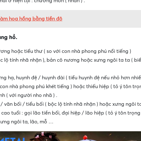
i ở hiện tại : chưởng môn ( nhân ) .
 làm hoa hồng bằng tiền đô
ang hồ.
ương hoặc tiểu thư ( so với con nhà phong phú nổi tiếng )
ộc lộ tính nhã nhặn ), bản cô nương hoặc xưng ngôi ta ta ( biể
ững hạ, huynh đệ / huynh đài ( tiểu huynh đệ nếu nhỏ hơn nhiều
 con nhà phong phú khét tiếng ) hoặc thiếu hiệp ( tỏ ý tôn trọ
nh ( với người nho nhã ) .
 / vãn bối / tiểu bối ( bộc lộ tính nhã nhặn ) hoặc xưng ngôi ta
cao tuổi : gọi lão tiền bối, đại hiệp / lão hiệp ( tỏ ý tôn trọn
xưng ngôi ta, lão, mỗ …