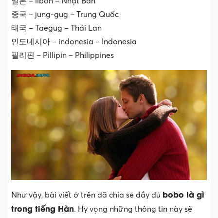
일본 – ilbon – Nhật Bản
중국 – jung-gug – Trung Quốc
태국 – Taegug – Thái Lan
인도네시아 – indonesia – Indonesia
필리핀 – Pillipin – Philippines
bobo là gì
Như vậy, bài viết ở trên đã chia sẻ đầy đủ
trong tiếng Hàn
. Hy vọng những thông tin này sẽ