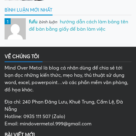
BÌNH LUẬN MỚI NHẤT
1
fufu
hướng dẫn cách làm bảng tên
bình luận
để bàn bằng giấy để bàn làm việc
VỀ CHÚNG TÔI
Mind Over Metal là blog cá nhân dùng để chia sẻ tới
bạn đọc những kiến thức, mẹo hay, thủ thuật sử dụng
word, excel, powerpoint…và các phần mềm văn phòng,
đồ họa khác.
Địa chỉ: 240 Phan Đăng Lưu, Khuê Trung, Cẩm Lệ, Đà
Nẵng
Hotline: 0935 111 507 (Zalo)
Email: mindovermetal.999@gmail.com
BÀI VIẾT MỚI