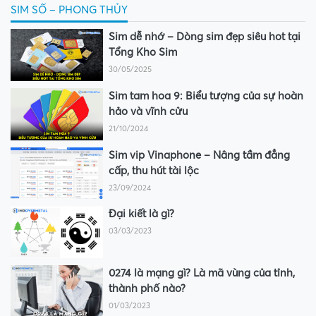
SIM SỐ – PHONG THỦY
Sim dễ nhớ – Dòng sim đẹp siêu hot tại
Tổng Kho Sim
30/05/2025
Sim tam hoa 9: Biểu tượng của sự hoàn
hảo và vĩnh cửu
21/10/2024
Sim vip Vinaphone – Nâng tầm đẳng
cấp, thu hút tài lộc
23/09/2024
Đại kiết là gì?
03/03/2023
0274 là mạng gì? Là mã vùng của tỉnh,
thành phố nào?
01/03/2023