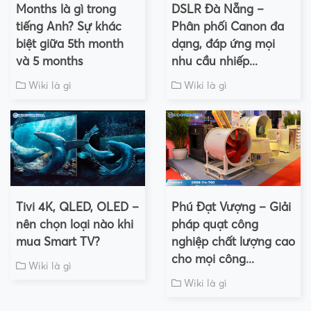
Months là gì trong
DSLR Đà Nẵng –
tiếng Anh? Sự khác
Phân phối Canon đa
biệt giữa 5th month
dạng, đáp ứng mọi
và 5 months
nhu cầu nhiếp...
Wiki là gì
Wiki là gì
Tivi 4K, QLED, OLED –
Phú Đạt Vượng – Giải
nên chọn loại nào khi
pháp quạt công
mua Smart TV?
nghiệp chất lượng cao
cho mọi công...
Wiki là gì
Wiki là gì