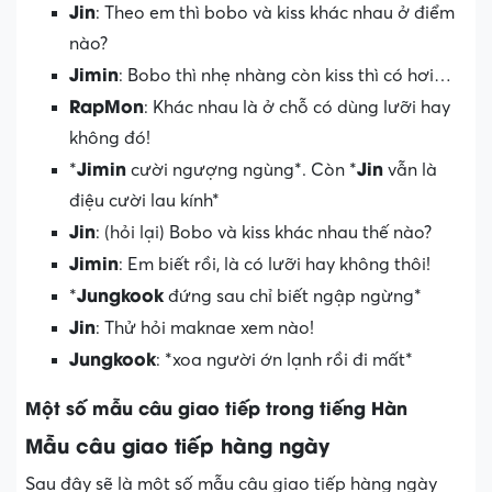
Jin
: Theo em thì bobo và kiss khác nhau ở điểm
nào?
Jimin
: Bobo thì nhẹ nhàng còn kiss thì có hơi…
RapMon
: Khác nhau là ở chỗ có dùng lưỡi hay
không đó!
Jimin
Jin
*
cười ngượng ngùng*. Còn *
vẫn là
điệu cười lau kính*
Jin
: (hỏi lại) Bobo và kiss khác nhau thế nào?
Jimin
: Em biết rồi, là có lưỡi hay không thôi!
Jungkook
*
đứng sau chỉ biết ngập ngừng*
Jin
: Thử hỏi maknae xem nào!
Jungkook
: *xoa người ớn lạnh rồi đi mất*
Một số mẫu câu giao tiếp trong tiếng Hàn
Mẫu câu giao tiếp hàng ngày
Sau đây sẽ là một số mẫu câu giao tiếp hàng ngày