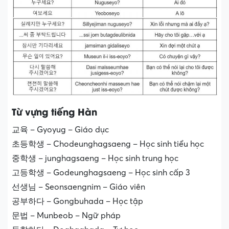
Từ vựng tiếng Hàn
교육 – Gyoyug – Giáo dục
초등학생 – Chodeunghagsaeng – Học sinh tiểu học
중학생 – junghagsaeng – Học sinh trung học
고등학생 – Godeunghagsaeng – Học sinh cấp 3
선생님 – Seonsaengnim – Giáo viên
공부하다 – Gongbuhada – Học tập
문법 – Munbeob – Ngữ pháp