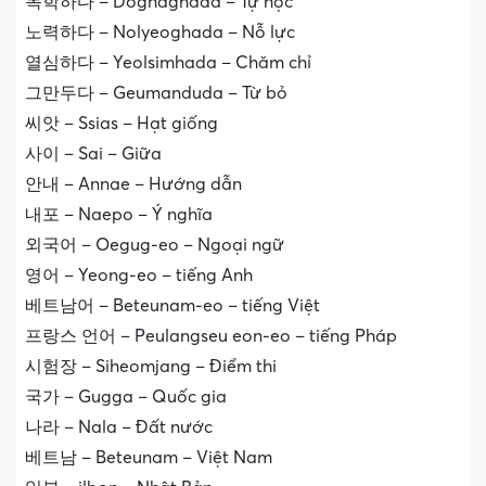
독학하다 – Doghaghada – Tự học
노력하다 – Nolyeoghada – Nỗ lực
열심하다 – Yeolsimhada – Chăm chỉ
그만두다 – Geumanduda – Từ bỏ
씨앗 – Ssias – Hạt giống
사이 – Sai – Giữa
안내 – Annae – Hướng dẫn
내포 – Naepo – Ý nghĩa
외국어 – Oegug-eo – Ngoại ngữ
영어 – Yeong-eo – tiếng Anh
베트남어 – Beteunam-eo – tiếng Việt
프랑스 언어 – Peulangseu eon-eo – tiếng Pháp
시험장 – Siheomjang – Điểm thi
국가 – Gugga – Quốc gia
나라 – Nala – Đất nước
베트남 – Beteunam – Việt Nam