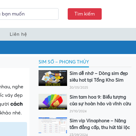
Tìm kiếm
Liên hệ
SIM SỐ – PHONG THỦY
Sim dễ nhớ – Dòng sim đẹp
siêu hot tại Tổng Kho Sim
nhau, nghe
30/05/2025
ếc váy đẹp
Sim tam hoa 9: Biểu tượng
cách
người
của sự hoàn hảo và vĩnh cửu
21/10/2024
khảo nhé.
Sim vip Vinaphone – Nâng
tầm đẳng cấp, thu hút tài lộc
23/09/2024