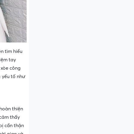
n tìm hiểu
iệm tay
 xòe công
g yếu tố như
hoàn thiện
 cảm thấy
bị cẩn thận
hời gian và