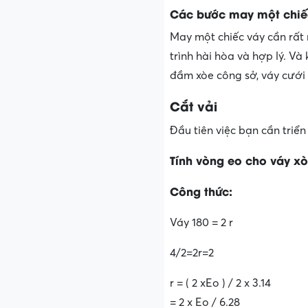
Các bước may một chiếc
May một chiếc váy cần rất 
trình hài hòa và hợp lý. Và
đầm xòe công sở, váy cưới
Cắt vải
Đầu tiên việc bạn cần triển
Tính vòng eo cho váy x
Công thức:
Váy 180 = 2 r
4/2=2r=2
r = ( 2 xEo ) / 2 x 3.14
= 2 x Eo / 6.28