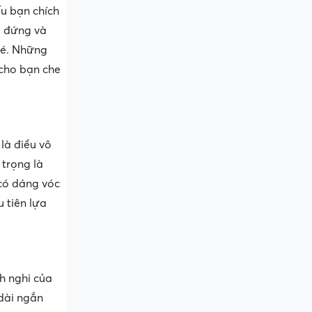
ếu bạn chích
g đứng và
hé. Những
 cho bạn che
là điều vô
 trọng là
 có dáng vóc
u tiên lựa
h nghi của
dài ngắn