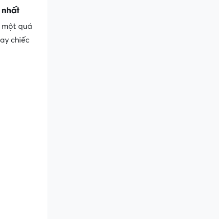
 nhất
g một quá
may chiếc