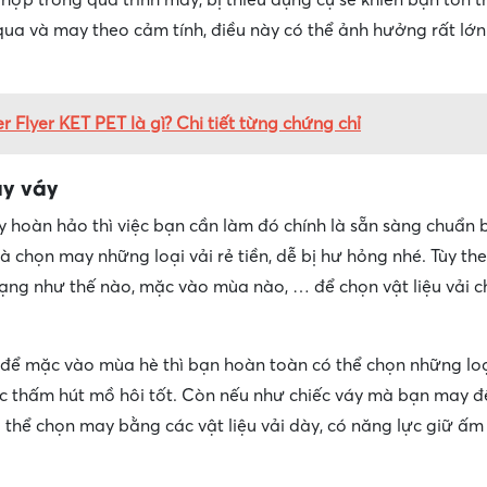
ua và may theo cảm tính, điều này có thể ảnh hưởng rất lớn
r Flyer KET PET là gì? Chi tiết từng chứng chỉ
ay váy
hoàn hảo thì việc bạn cần làm đó chính là sẵn sàng chuẩn b
 chọn may những loại vải rẻ tiền, dễ bị hư hỏng nhé. Tùy the
ạng như thế nào, mặc vào mùa nào, … để chọn vật liệu vải 
ể mặc vào mùa hè thì bạn hoàn toàn có thể chọn những loại
ực thấm hút mồ hôi tốt. Còn nếu như chiếc váy mà bạn may 
thể chọn may bằng các vật liệu vải dày, có năng lực giữ ấm