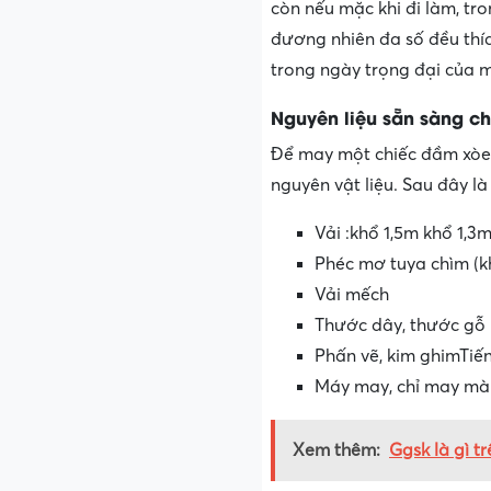
còn nếu mặc khi đi làm, tro
đương nhiên đa số đều thíc
trong ngày trọng đại của m
Nguyên liệu sẵn sàng c
Để may một chiếc đầm xòe c
nguyên vật liệu. Sau đây là
Vải :khổ 1,5m khổ 1,3m
Phéc mơ tuya chìm (kh
Vải mếch
Thước dây, thước gỗ
Phấn vẽ, kim ghimTiế
Máy may, chỉ may màu
Xem thêm:
Ggsk là gì t