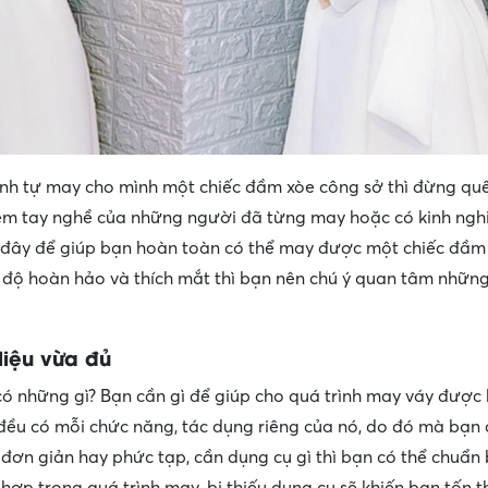
nh tự may cho mình một chiếc đầm xòe công sở thì đừng quê
ệm tay nghề của những người đã từng may hoặc có kinh ngh
 đây để giúp bạn hoàn toàn có thể may được một chiếc đầm
 độ hoàn hảo và thích mắt thì bạn nên chú ý quan tâm nhữn
liệu vừa đủ
ó những gì? Bạn cần gì để giúp cho quá trình may váy được 
đều có mỗi chức năng, tác dụng riêng của nó, do đó mà bạn
đơn giản hay phức tạp, cần dụng cụ gì thì bạn có thể chuẩn 
hợp trong quá trình may, bị thiếu dụng cụ sẽ khiến bạn tốn t