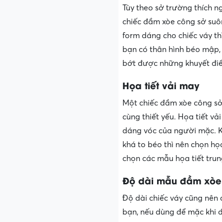
Tùy theo sở trường thích n
chiếc đầm xòe công sở su
form dáng cho chiếc váy t
bạn có thân hình béo mập, 
bớt được những khuyết điể
Họa tiết vải may
Một chiếc đầm xòe công sở 
cùng thiết yếu. Họa tiết v
dáng vóc của người mặc. K
khá to béo thì nên chọn họa
chọn các mẫu họa tiết trung
Độ dài mẫu đầm xòe
Độ dài chiếc váy cũng nên 
bạn, nếu dùng để mặc khi 