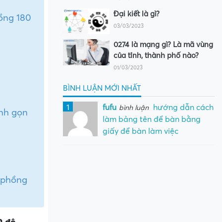
Đại kiết là gì?
ồng 180
03/03/2023
0274 là mạng gì? Là mã vùng
của tỉnh, thành phố nào?
01/03/2023
BÌNH LUẬN MỚI NHẤT
1
fufu
hướng dẫn cách
bình luận
nh gọn
làm bảng tên để bàn bằng
giấy để bàn làm việc
 phồng
0 độ