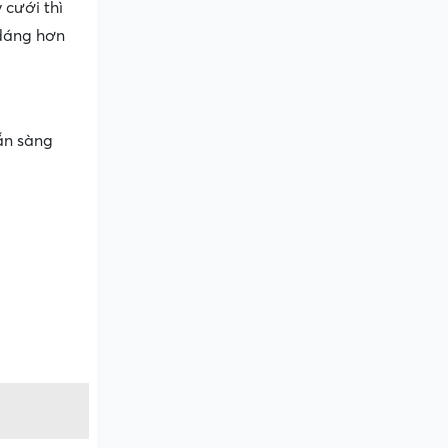
 cưới thì
 dáng hơn
ẵn sàng