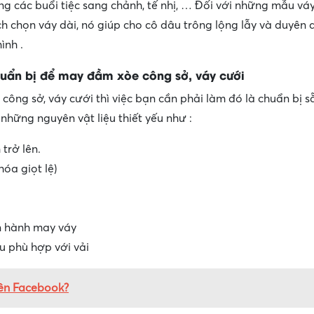
ng các buổi tiệc sang chảnh, tế nhị, … Đối với những mẫu váy
h chọn váy dài, nó giúp cho cô dâu trông lộng lẫy và duyên
ình .
huẩn bị để may đầm xòe công sở, váy cưới
ông sở, váy cưới thì việc bạn cần phải làm đó là chuẩn bị s
 những nguyên vật liệu thiết yếu như :
 trở lên.
óa giọt lệ)
n hành may váy
 phù hợp với vải
rên Facebook?