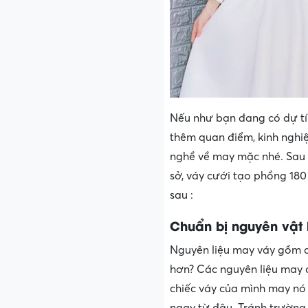
Nếu như bạn đang có dự tí
thêm quan điểm, kinh nghi
nghề về may mặc nhé. Sau
sở, váy cưới tạo phồng 180
sau :
Chuẩn bị nguyên vật 
Nguyên liệu may váy gồm c
hơn? Các nguyên liệu may 
chiếc váy của mình may nó 
ngay từ đâu. Tránh trường 