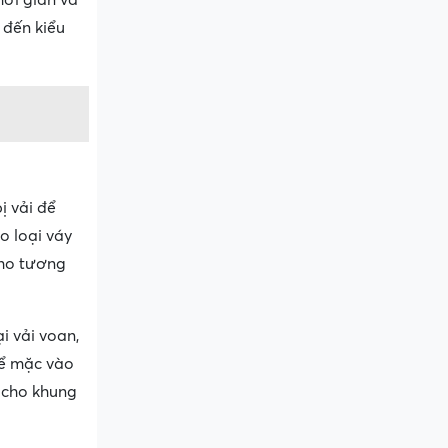
 đến kiểu
ị vải để
o loại váy
cho tương
 vải voan,
để mặc vào
 cho khung