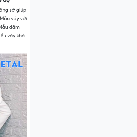
ông sở giúp
 Mẫu váy với
 Mẫu đầm
iểu váy khá