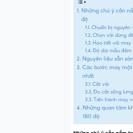
Những chú ý cần nắ
độ
Chuẩn bị nguyên v
Chọn vải dùng đ
Họa tiết vải may
Độ dài mẫu đầm 
Nguyên liệu sẵn sà
Các bước may một c
nhất
Cắt vải
Đo cắt sống lưn
Tiến hành may v
Những quan tâm khi
180 độ
Những chú ý cần nắm tr