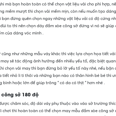
ghi mà bạn hoàn toàn có thể chọn vật liệu vải cho phì hợp, n
ông mềm mượt thì chọn vải mềm mịn, còn nếu muốn tạo dán
hì bạn đừng quên chọn ngay những vật liệu vải có độ cứng n
đùi to thì nên chọn dáy đầm xòe công sở đứng vì nó sẽ giúp
m của dáng vóc mình .
cũng như những mẫu váy khác thì việc lựa chọn họa tiết vải 
ải may sẽ tác động ảnh hưởng đến nhiều yếu tố, đặc biệt quan
hi chọn vải may thì bạn đừng bỏ lỡ yếu tố này nhé, nếu bận
 tiết nhỏ li ti thôi và những bạn nào có thân hình bé bé thì ư
 bình hoặc lớn để giúp trông “ có da có thịt ” hơn nhé .
 công sở 180 độ
được chăm sóc, độ dài váy phụ thuộc vào váo sở trường thíc
đi chơi thì hoàn toàn có thể chọn may mẫu đầm xòe công sở 