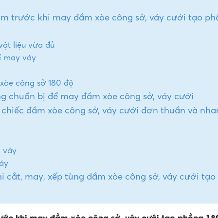
m trước khi may đầm xòe công sở, váy cưới tạo ph
ật liệu vừa đủ
ể may váy
xòe công sở 180 độ
ng chuẩn bị để may đầm xòe công sở, váy cưới
hiếc đầm xòe công sở, váy cưới đơn thuần và nha
g váy
áy
 cắt, may, xếp tùng đầm xòe công sở, váy cưới tạo
ước khi may đầm xòe công sở, váy cưới tạo phồng 18