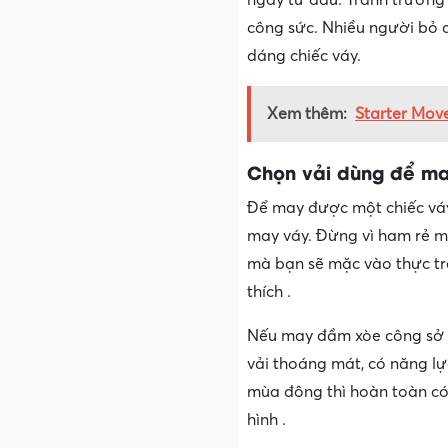
công sức. Nhiều người bỏ q
dáng chiếc váy.
Xem thêm:
Starter Move
Chọn vải dùng để m
Để may được một chiếc váy 
may váy. Đừng vì ham rẻ mà
mà bạn sẽ mặc vào thực tr
thích .
Nếu may đầm xòe công sở đ
vải thoáng mát, có năng l
mùa đông thì hoàn toàn có 
hình .