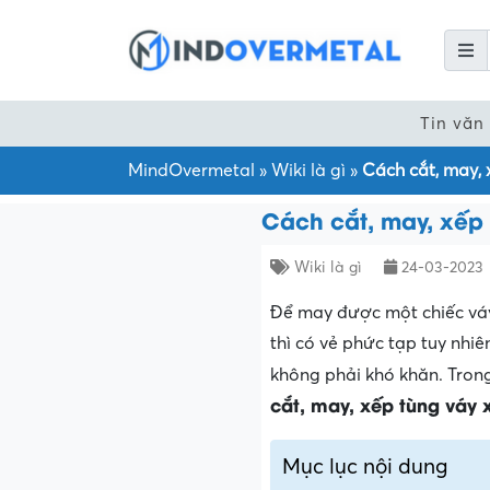
Tin văn
MindOvermetal
»
Wiki là gì
»
Cách cắt, may, 
Cách cắt, may, xếp 
Wiki là gì
24-03-2023
Để may được một chiếc váy
thì có vẻ phức tạp tuy nhi
không phải khó khăn. Tron
cắt, may, xếp tùng váy 
Mục lục nội dung