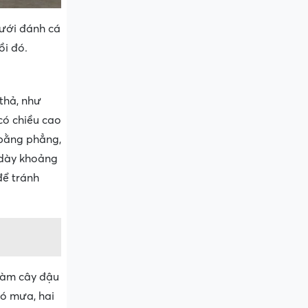
lưới đánh cá
ồi đó.
 thả, như
có chiều cao
 bằng phẳng,
 dày khoảng
để tránh
làm cây đậu
ió mưa, hai