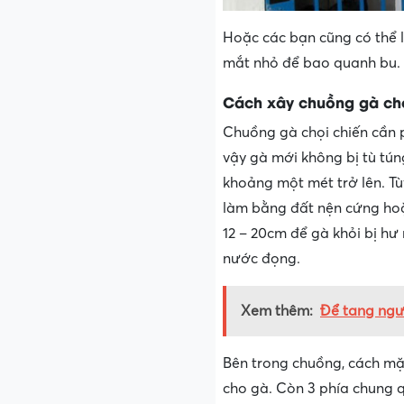
Hoặc các bạn cũng có thể 
mắt nhỏ để bao quanh bu. Đ
Cách xây chuồng gà chọ
Chuồng gà chọi chiến cần p
vậy gà mới không bị tù tún
khoảng một mét trở lên. Tù
làm bằng đất nện cứng ho
12 – 20cm để gà khỏi bị hư
nước đọng.
Xem thêm:
Để tang ngườ
Bên trong chuồng, cách mặ
cho gà. Còn 3 phía chung 