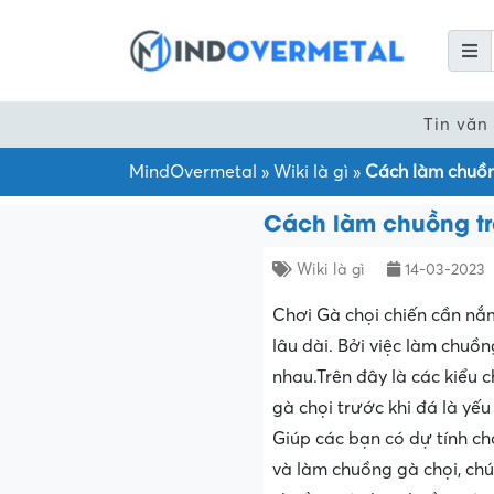
Tin văn
MindOvermetal
»
Wiki là gì
»
Cách làm chuồng
Cách làm chuồng tr
Wiki là gì
14-03-2023
Chơi Gà chọi chiến cần nắm
lâu dài. Bởi việc làm chuồ
nhau.Trên đây là các kiểu 
gà chọi trước khi đá là yếu 
Giúp các bạn có dự tính ch
và làm chuồng gà chọi, chún