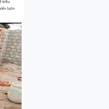
ể kiểu
iến luôn