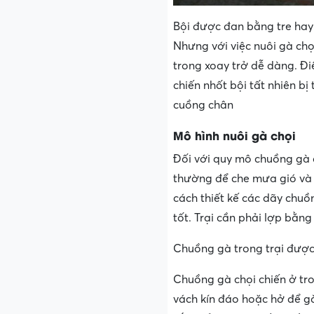
Bội được đan bằng tre hay 
Nhưng với việc nuôi gà chọi
trong xoay trở dễ dàng. Đi
chiến nhốt bội tất nhiên bị 
cuồng chân
Mô hình nuôi gà chọi
Đối với quy mô chuồng gà c
thường để che mưa gió và t
cách thiết kế các dãy chuồ
tốt. Trại cần phải lợp bằn
Chuồng gà trong trại được 
Chuồng gà chọi chiến ở tr
vách kín đáo hoặc hở để g