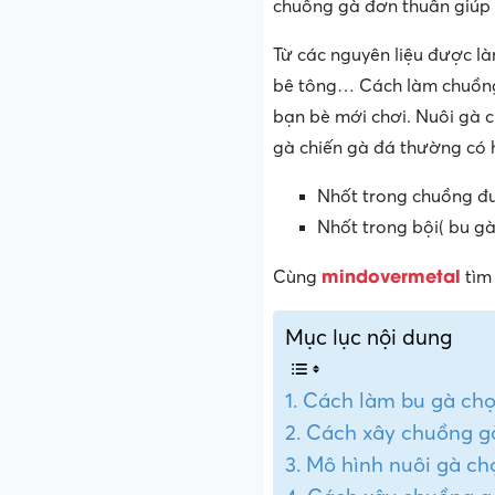
chuồng gà đơn thuần giúp 
Từ các nguyên liệu được là
bê tông… Cách làm chuồng 
bạn bè mới chơi. Nuôi gà c
gà chiến gà đá thường có 
Nhốt trong chuồng đư
Nhốt trong bội( bu gà
mindovermetal
Cùng
tìm 
Mục lục nội dung
Cách làm bu gà chọ
Cách xây chuồng gà
Mô hình nuôi gà ch