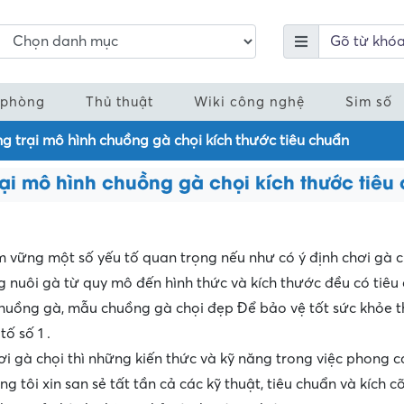
 phòng
Thủ thuật
Wiki công nghệ
Sim số
 trại mô hình chuồng gà chọi kích thước tiêu chuẩn
ại mô hình chuồng gà chọi kích thước tiêu
 vững một số yếu tố quan trọng nếu như có ý định chơi gà c
ng nuôi gà từ quy mô đến hình thức và kích thước đều có tiêu
chuồng gà, mẫu chuồng gà chọi đẹp Để bảo vệ tốt sức khỏe t
tố số 1 .
ơi gà chọi thì những kiến thức và kỹ năng trong việc phong cá
g tôi xin san sẻ tất tần cả các kỹ thuật, tiêu chuẩn và kích c