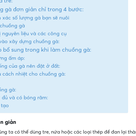
 tre:
g gà đơn giản chỉ trong 4 bước:
h xác số lượng gà bạn sẽ nuôi
 chuồng gà
 nguyên liệu và các công cụ
 vào xây dựng chuồng gà:
o bổ sung trong khi làm chuồng gà:
ứng ấm áp:
ống của gà nên đặt ở đất:
u cách nhiệt cho chuồng gà:
ồng gà:
 đủ và có bóng râm:
 tạo
n giản
ng ta có thể dùng tre, nứa hoặc các loại thép để đan lại thà