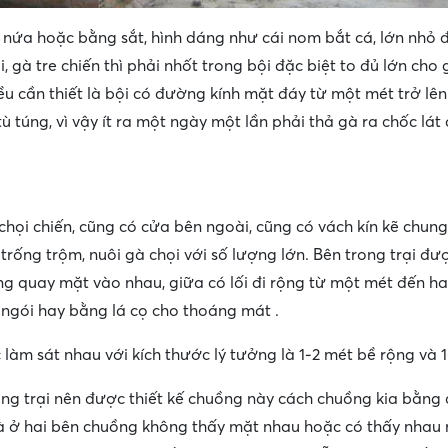
nứa hoặc bằng sắt, hình dáng như cái nom bắt cá, lớn nhỏ đ
, gà tre chiến thì phải nhốt trong bội đặc biệt to đủ lớn cho
ều cần thiết là bội có đường kính mặt đáy từ một mét trở lên
tù túng, vì vậy ít ra một ngày một lần phải thả gà ra chốc lát
họi chiến, cũng có cửa bên ngoài, cũng có vách kín kẽ chun
rống trộm, nuôi gà chọi với số lượng lớn. Bên trong trại đ
ng quay mặt vào nhau, giữa có lối đi rộng từ một mét đến h
g ngói hay bằng lá cọ cho thoáng mát .
làm sát nhau với kích thước lý tưởng là 1-2 mét bề rộng và 1
ong trại nên được thiết kế chuồng này cách chuồng kia bằng
à ở hai bên chuồng không thấy mặt nhau hoặc có thấy nhau