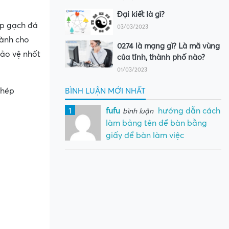
Đại kiết là gì?
ép gạch đá
03/03/2023
dành cho
0274 là mạng gì? Là mã vùng
bảo vệ nhốt
của tỉnh, thành phố nào?
01/03/2023
thép
BÌNH LUẬN MỚI NHẤT
1
fufu
hướng dẫn cách
bình luận
làm bảng tên để bàn bằng
giấy để bàn làm việc