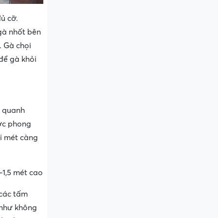
ủ cỡ.
 gà nhốt bên
. Gà chọi
 để gà khỏi
g quanh
ược phong
ai mét càng
-1,5 mét cao
 các tấm
 như không