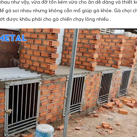
nhau như vậy, vừa đỡ tốn kém vừa cho ăn dễ dàng và thiết k
để gà soi nhau nhưng không cắn mổ giúp gà khỏe. Gà chọi ch
ớt được khâu phải cho gà chiến chạy lông nhiều .