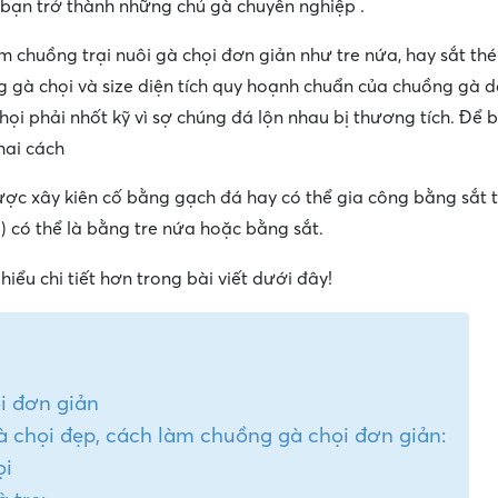
bạn trở thành những chủ gà chuyên nghiệp .
m chuồng trại nuôi gà chọi đơn giản như tre nứa, hay sắt th
gà chọi và size diện tích quy hoạnh chuẩn của chuồng gà 
họi phải nhốt kỹ vì sợ chúng đá lộn nhau bị thương tích. Để 
hai cách
ợc xây kiên cố bằng gạch đá hay có thể gia công bằng sắt 
) có thể là bằng tre nứa hoặc bằng sắt.
hiểu chi tiết hơn trong bài viết dưới đây!
i đơn giản
 chọi đẹp, cách làm chuồng gà chọi đơn giản:
ọi