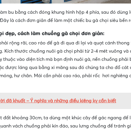
làm bu bằng cách đóng khung hình hộp 4 phía, sau đó dùng 
ây là cách đơn giản để làm một chiếc bu gà chọi siêu bền r
i đẹp, cách làm chuồng gà chọi đơn giản:
hải rộng rãi, cao ráo để gà đi qua đi lại và quạt cánh thong
g. Kích thước chuồng nuôi gà chọi phải từ 2-4 mét vuông và 
y thuộc vào diện tích mà bạn định nuôi gà, nền chuồng phải
ặc được láng qua bằng xi măng sau đó chúng ta cho đổ cát
 móng, hư chân. Mái cần phải cao ráo, phải rốc hơi nghiêng 
i đã khuất – Ý nghĩa và những điều kiêng kỵ cần biết
t đất khoảng 30cm, ta dùng một khúc cây để gác ngang để 
quanh vách chuồng phải kín đáo, sau lưng chuồng để tránh g