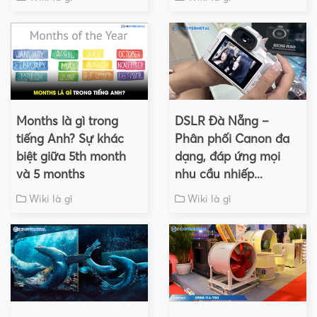
Months là gì trong
DSLR Đà Nẵng –
tiếng Anh? Sự khác
Phân phối Canon đa
biệt giữa 5th month
dạng, đáp ứng mọi
và 5 months
nhu cầu nhiếp...
Wiki là gì
Wiki là gì