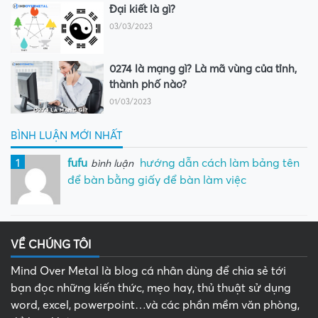
Đại kiết là gì?
03/03/2023
0274 là mạng gì? Là mã vùng của tỉnh,
thành phố nào?
01/03/2023
BÌNH LUẬN MỚI NHẤT
1
fufu
hướng dẫn cách làm bảng tên
bình luận
để bàn bằng giấy để bàn làm việc
VỀ CHÚNG TÔI
Mind Over Metal là blog cá nhân dùng để chia sẻ tới
bạn đọc những kiến thức, mẹo hay, thủ thuật sử dụng
word, excel, powerpoint…và các phần mềm văn phòng,