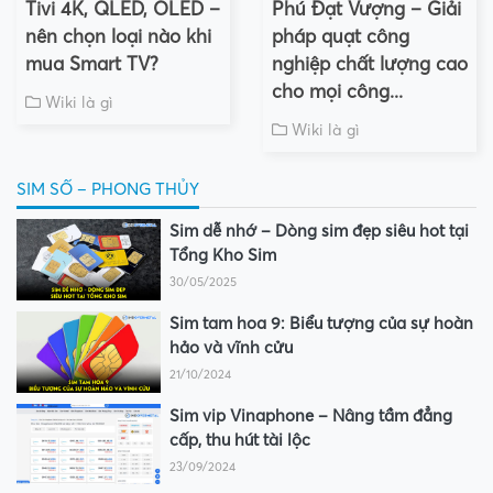
Tivi 4K, QLED, OLED –
Phú Đạt Vượng – Giải
nên chọn loại nào khi
pháp quạt công
mua Smart TV?
nghiệp chất lượng cao
cho mọi công...
Wiki là gì
Wiki là gì
SIM SỐ – PHONG THỦY
Sim dễ nhớ – Dòng sim đẹp siêu hot tại
Tổng Kho Sim
30/05/2025
Sim tam hoa 9: Biểu tượng của sự hoàn
hảo và vĩnh cửu
21/10/2024
Sim vip Vinaphone – Nâng tầm đẳng
cấp, thu hút tài lộc
23/09/2024