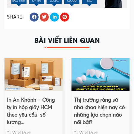
SHARE:
BÀI VIẾT LIÊN QUAN
In An Khánh – Công
Thị trường răng sứ
ty in hộp giấy HCM
nha khoa hiện nay có
theo yêu cầu, số
những lựa chọn nào
lượng...
nổi bật?
Wiki là gì
Wiki là gì