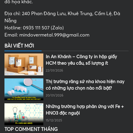
đồ họa khác.
Địa chỉ: 240 Phan Đăng Lưu, Khuê Trung, Cẩm Lệ, Đà
Nẵng
Hotline: 0935 111 507 (Zalo)
Email: mindovermetal.999@gmail.com
BÀI VIẾT MỚI
In An Khánh – Công ty in hộp giấy
HCM theo yêu cầu, số lượng ít
22/01/2026
Thị trường răng sứ nha khoa hiện nay
có những lựa chọn nào nổi bật?
20/01/2026
Những trường hợp phản ứng với Fe +
HNO3 đặc nguội
15/12/2025
TOP COMMENT THÁNG