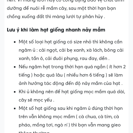
dưỡng để nuôi rễ mầm cây, sau một thời hạn bạn
chồng xuống đất thì màng lưới tự phân hủy .
Lưu ý khi làm hạt giống nhanh nảy mầm
Một số loại hạt giống có size nhỏ thì không cần
ngâm ủ : cải ngọt, cải bẹ xanh, xà lách, bông cải
xanh, tần ô, cải đuôi phụng, rau đay, dền .
Nếu ngâm hạt trong thời hạn quá ngắn ( ít hơn 2
tiếng ) hoặc quá lâu ( nhiều hơn 6 tiếng ) sẽ làm
ảnh hưởng tác động đến độ nảy mầm của hạt .
Khi ủ không nên để hạt giống mọc mầm quá dài,
cây sẽ mọc yếu .
Một số hạt giống sau khi ngâm ủ đúng thời hạn
trên vẫn không mọc mầm ( cà chua, cà tím, cà
pháo, mồng tơi, ngò rí ) thì bạn vẫn mang gieo