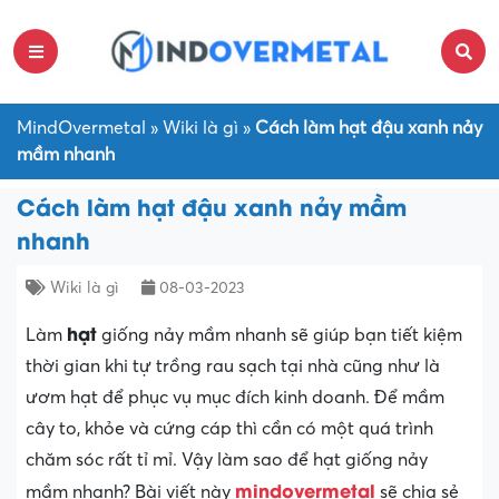
MindOvermetal
»
Wiki là gì
»
Cách làm hạt đậu xanh nảy
mầm nhanh
Cách làm hạt đậu xanh nảy mầm
nhanh
Wiki là gì
08-03-2023
hạt
Làm
giống nảy mầm nhanh sẽ giúp bạn tiết kiệm
thời gian khi tự trồng rau sạch tại nhà cũng như là
ươm hạt để phục vụ mục đích kinh doanh. Để mầm
cây to, khỏe và cứng cáp thì cần có một quá trình
chăm sóc rất tỉ mỉ. Vậy làm sao để hạt giống nảy
mindovermetal
mầm nhanh? Bài viết này
sẽ chia sẻ