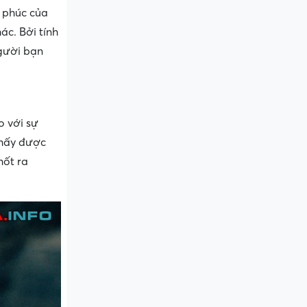
 phúc của
ác. Bởi tính
người bạn
o với sự
thấy được
hốt ra