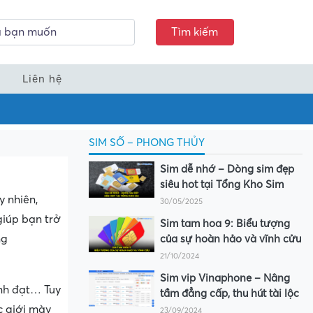
Tìm kiếm
Liên hệ
SIM SỐ – PHONG THỦY
Sim dễ nhớ – Dòng sim đẹp
siêu hot tại Tổng Kho Sim
y nhiên,
30/05/2025
giúp bạn trở
Sim tam hoa 9: Biểu tượng
ng
của sự hoàn hảo và vĩnh cửu
21/10/2024
Sim vip Vinaphone – Nâng
nh đạt… Tuy
tầm đẳng cấp, thu hút tài lộc
c giới mày
23/09/2024