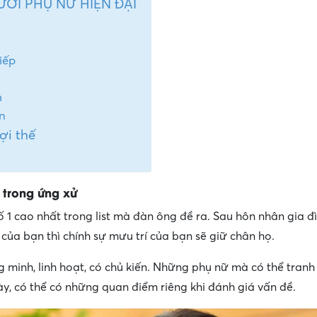
ỜI PHỤ NỮ HIỆN ĐẠI
iếp
m
n
ợi thế
 trong ứng xử
 1 cao nhất trong list mà đàn ông đề ra. Sau hôn nhân gia đì
ủa bạn thì chính sự mưu trí của bạn sẽ giữ chân họ.
 minh, linh hoạt, có chủ kiến. Những phụ nữ mà có thể tranh 
ày, có thể có những quan điểm riêng khi đánh giá vấn đề.