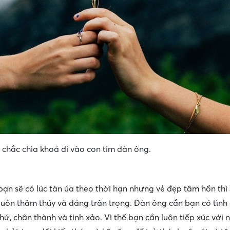
chắc chìa khoá đi vào con tim đàn ông.
bạn sẽ có lúc tàn úa theo thời hạn nhưng vẻ đẹp tâm hồn thì 
 luôn thâm thúy và đáng trân trọng. Đàn ông cần bạn có tìn
thứ, chân thành và tinh xảo. Vì thế bạn cần luôn tiếp xúc với