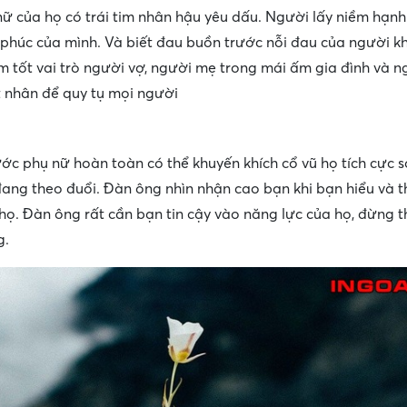
 của họ có trái tim nhân hậu yêu dấu. Người lấy niềm hạnh
húc của mình. Và biết đau buồn trước nỗi đau của người kh
m tốt vai trò người vợ, người mẹ trong mái ấm gia đình và 
t nhân để quy tụ mọi người
ước phụ nữ hoàn toàn có thể khuyến khích cổ vũ họ tích cực s
đang theo đuổi. Đàn ông nhìn nhận cao bạn khi bạn hiểu và 
họ. Đàn ông rất cần bạn tin cậy vào năng lực của họ, đừng t
g.