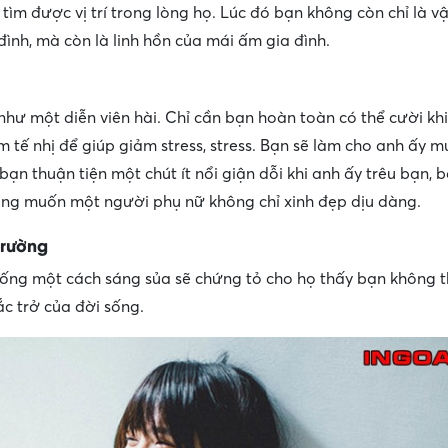
 tìm được vị trí trong lòng họ. Lúc đó bạn không còn chỉ là 
đình, mà còn là linh hồn của mái ấm gia đình.
hư một diễn viên hài. Chỉ cần bạn hoàn toàn có thể cười khi
tế nhị để giúp giảm stress, stress. Bạn sẽ làm cho anh ấy 
n thuận tiện một chút ít nổi giận dỗi khi anh ấy trêu bạn, b
àng muốn một người phụ nữ không chỉ xinh đẹp dịu dàng.
trường
 sống một cách sáng sủa sẽ chứng tỏ cho họ thấy bạn không t
c trở của đời sống.