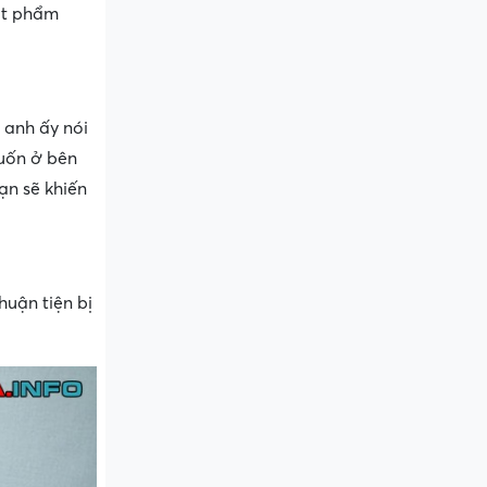
vật phẩm
 anh ấy nói
muốn ở bên
ạn sẽ khiến
huận tiện bị