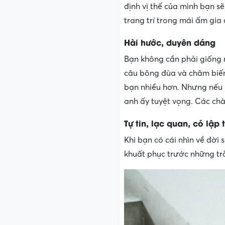
định vị thế của mình bạn sẽ
trang trí trong mái ấm gia 
Hài hước, duyên dáng
Bạn không cần phải giống n
câu bông đùa và châm biếm 
bạn nhiều hơn. Nhưng nếu bạ
anh ấy tuyệt vọng. Các ch
Tự tin, lạc quan, có lập 
Khi bạn có cái nhìn về đời
khuất phục trước những trắ