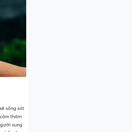
sẽ sống sót
h cảm thâm
 người xung