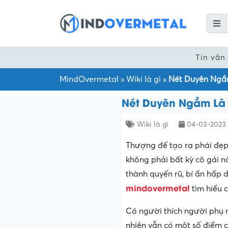
Tin văn
MindOvermetal
»
Wiki là gì
»
Nét Duyên Ngầ
Nét Duyên Ngầm Là
Wiki là gì
04-03-2023
Thượng đế tạo ra phái đẹp 
không phải bất kỳ cô gái n
thành quyến rũ, bí ẩn hấp 
mindovermetal
tìm hiểu c
Có người thích người phụ 
nhiên vẫn có một số điểm c