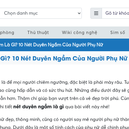
 phòng
Thủ thuật
Wiki công nghệ
Sim số
m Là Gì? 10 Nét Duyên Ngầm Của Người Phụ Nữ
 Gì? 10 Nét Duyên Ngầm Của Người Phụ Nữ
là để mọi người chiêm ngưỡng, đặc biệt là phái mày râu. Tu
ào cũng hấp dẫn và có sức thu hút. Những điều dưới đây sẽ 
dẫn hơn. Thậm chí giúp bạn vượt trên cả vẻ đẹp trời phú. Cù
nét duyên ngầm là gì
hi tiết
qua bài viết này nhé!
nữ đẹp, thông minh, cũng có người say mê người phụ nữ thà
hung. Dưới đây là một số tính cách của phụ nữ dễ chinh phụ