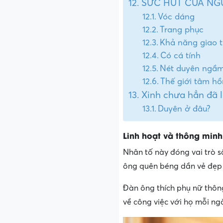
SỨC HÚT CỦA NGƯ
Vóc dáng
Trang phục
Khả năng giao t
Có cá tính
Nét duyên ngầ
Thế giới tâm hồ
Xinh chưa hẳn đã l
Duyên ở đâu?
Linh hoạt và thông minh
Nhân tố này đóng vai trò số
ông quên béng dần vẻ đẹp c
Đàn ông thích phụ nữ thông
về công việc với họ mỗi ng