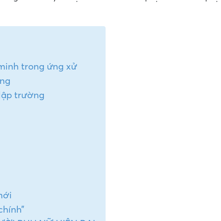
minh trong ứng xử
áng
 lập trường
mới
chính”