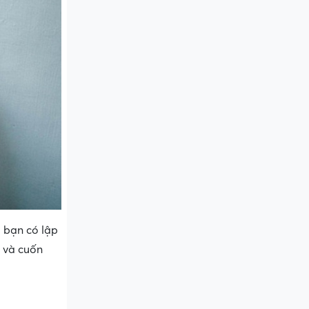
i bạn có lập
n và cuốn