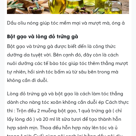
Dầu oliu nóng giúp tóc mềm mại và mượt mà, óng ả
Bột gạo và lòng đỏ trứng gà
Bột gạo và trứng gà được biết đến là công thức
dưỡng da tuyệt vời. Bên cạnh đó, đây còn là cách
nuôi dưỡng các tế bào tóc giúp tóc thêm thẳng mượt
tự nhiên, hồi sinh tóc bấm xù từ sâu bên trong mà
không cần đi duỗi.
Lòng đỏ trứng gà và bột gạo là cách làm tóc thẳng
dành cho nàng tóc xoăn không cần duỗi ép Cách thực
thi : Trộn đều 2 muỗng bột gạo, 1 quả trứng gà ( chỉ
lấy lòng đỏ ) và 20 ml lít sữa tươi để tạo thành hỗn
hợp sánh mịn. Thoa đều hỗn hợp này lên tóc và ủ