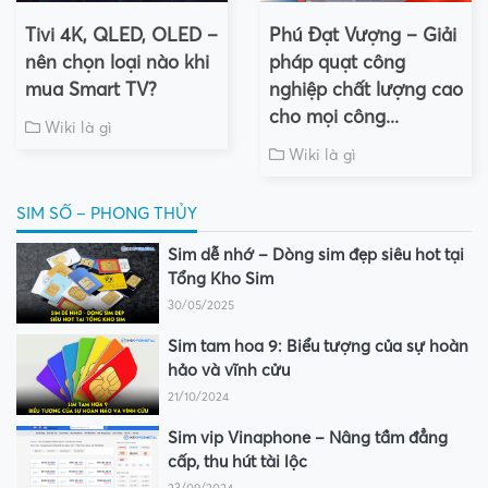
Tivi 4K, QLED, OLED –
Phú Đạt Vượng – Giải
nên chọn loại nào khi
pháp quạt công
mua Smart TV?
nghiệp chất lượng cao
cho mọi công...
Wiki là gì
Wiki là gì
SIM SỐ – PHONG THỦY
Sim dễ nhớ – Dòng sim đẹp siêu hot tại
Tổng Kho Sim
30/05/2025
Sim tam hoa 9: Biểu tượng của sự hoàn
hảo và vĩnh cửu
21/10/2024
Sim vip Vinaphone – Nâng tầm đẳng
cấp, thu hút tài lộc