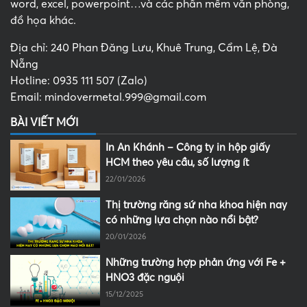
word, excel, powerpoint…và các phần mềm văn phòng,
đồ họa khác.
Địa chỉ: 240 Phan Đăng Lưu, Khuê Trung, Cẩm Lệ, Đà
Nẵng
Hotline: 0935 111 507 (Zalo)
Email: mindovermetal.999@gmail.com
BÀI VIẾT MỚI
In An Khánh – Công ty in hộp giấy
HCM theo yêu cầu, số lượng ít
22/01/2026
Thị trường răng sứ nha khoa hiện nay
có những lựa chọn nào nổi bật?
20/01/2026
Những trường hợp phản ứng với Fe +
HNO3 đặc nguội
15/12/2025