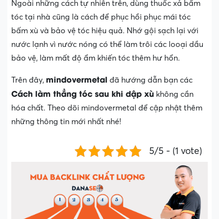
Ngoài những cách tự nhiên trên, dùng thuốc xả bấm
tóc tại nhà cũng là cách để phục hồi phục mái tóc
bấm xù và bảo vệ tóc hiệu quả. Nhớ gội sạch lại với
nước lạnh vì nước nóng có thể làm trôi các looại dầu
bảo vệ, làm mất độ ẩm khiến tóc thêm hư hổn.
mindovermetal
Trên đây,
đã hướng dẫn bạn các
Cách làm thẳng tóc sau khi dập xù
không cần
hóa chất. Theo dõi mindovermetal để cập nhật thêm
những thông tin mới nhất nhé!
5/5 - (1 vote)