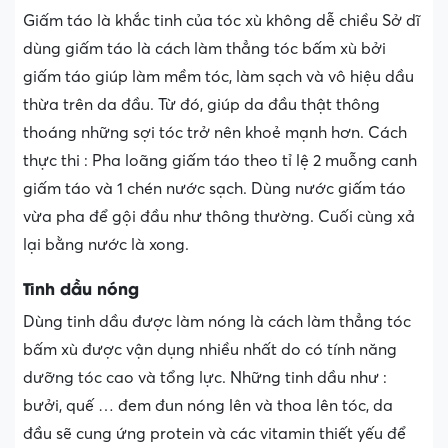
Giấm táo là khắc tinh của tóc xù không dễ chiều Sở dĩ
dùng giấm táo là cách làm thẳng tóc bấm xù bởi
giấm táo giúp làm mềm tóc, làm sạch và vô hiệu dầu
thừa trên da đầu. Từ đó, giúp da đầu thật thông
thoáng những sợi tóc trở nên khoẻ mạnh hơn. Cách
thực thi : Pha loãng giấm táo theo tỉ lệ 2 muỗng canh
giấm táo và 1 chén nước sạch. Dùng nước giấm táo
vừa pha để gội đầu như thông thường. Cuối cùng xả
lại bằng nước là xong.
Tinh dầu nóng
Dùng tinh dầu được làm nóng là cách làm thẳng tóc
bấm xù được vận dụng nhiều nhất do có tính năng
dưỡng tóc cao và tổng lực. Những tinh dầu như :
bưởi, quế … đem đun nóng lên và thoa lên tóc, da
đầu sẽ cung ứng protein và các vitamin thiết yếu để