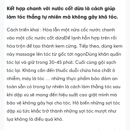
Kết hợp chanh với nước cốt dừa là cách giúp
làm tóc thẳng tự nhiên mà không gây khô tóc.
Cách triển khai : Hòa lẫn một nửa cốc nước chanh
vào một cốc nước cốt dừaĐể lạnh hỗn hợp trên rồi
hòa trộn để tạo thành kem cứng. Tiếp theo, dùng kem
này massage lên tóc từ gốc tới ngọnDùng khăn quấn
tóc lại và giữ trong 30-45 phút. Cuối cùng gội sạch
tóc lại. Không cần đến thuốc duỗi chứa hóa chất ô
nhiễm, máy là tóc … những thực phẩm bảo đảm an
toàn sẵn có trong tự nhiên là cách làm thẳng tóc sau
khi dập xù sẽ mang đến hiệu suất cao giật mình mà
bảo vệ không gây hại cho tóc. Hô biến những sợi tóc
dập xù tức khắc trở thành những sợi tóc mượt như
lụa không là điều quá khó.