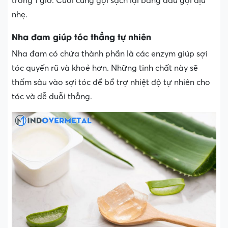
trong 1 giờ. Cuối cùng gội sạch lại bằng dầu gội dịu
nhẹ.
Nha đam giúp tóc thẳng tự nhiên
Nha đam có chứa thành phần là các enzym giúp sợi
tóc quyến rũ và khoẻ hơn. Những tinh chất này sẽ
thấm sâu vào sợi tóc để bổ trợ nhiệt độ tự nhiên cho
tóc và dễ duỗi thẳng.