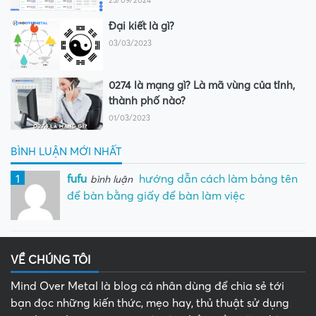
23/09/2024
Đại kiết là gì?
03/03/2023
0274 là mạng gì? Là mã vùng của tỉnh,
thành phố nào?
01/03/2023
BÌNH LUẬN MỚI NHẤT
1
fufu
hướng dẫn cách làm bảng tên
bình luận
để bàn bằng giấy để bàn làm việc
VỀ CHÚNG TÔI
Mind Over Metal là blog cá nhân dùng để chia sẻ tới
bạn đọc những kiến thức, mẹo hay, thủ thuật sử dụng