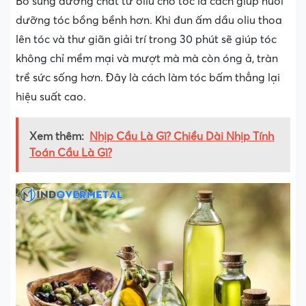
Bổ sung dưỡng chất từ oliu cho tóc là cách giúp nuôi
dưỡng tóc bồng bềnh hơn. Khi đun ấm dầu oliu thoa
lên tóc và thư giãn giải trí trong 30 phút sẽ giúp tóc
không chỉ mềm mại và mượt mà mà còn óng ả, tràn
trề sức sống hơn. Đây là cách làm tóc bấm thẳng lại
hiệu suất cao.
Xem thêm:
Nhịp Cầu Là Gì? Chiều Dài Nhịp Tính
Toán Cầu Là Gì?