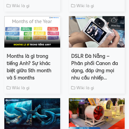
Wiki là gì
Wiki là gì
Months là gì trong
DSLR Đà Nẵng –
tiếng Anh? Sự khác
Phân phối Canon đa
biệt giữa 5th month
dạng, đáp ứng mọi
và 5 months
nhu cầu nhiếp...
Wiki là gì
Wiki là gì