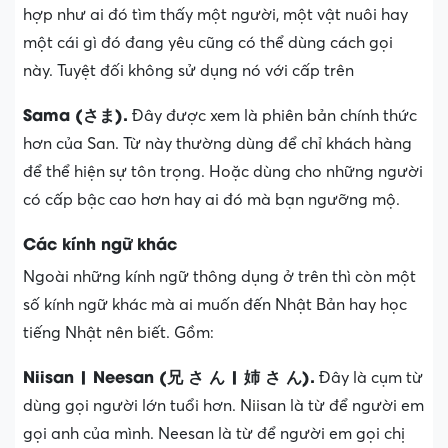
hợp như ai đó tìm thấy một người, một vật nuôi hay
một cái gì đó đang yêu cũng có thể dùng cách gọi
này. Tuyệt đối không sử dụng nó với cấp trên
Sama (さま).
Đây được xem là phiên bản chính thức
hơn của San. Từ này thường dùng để chỉ khách hàng
để thể hiện sự tôn trọng. Hoặc dùng cho những người
có cấp bậc cao hơn hay ai đó mà bạn ngưỡng mộ.
Các kính ngữ khác
Ngoài những kính ngữ thông dụng ở trên thì còn một
số kính ngữ khác mà ai muốn đến Nhật Bản hay học
tiếng Nhật nên biết. Gồm:
Niisan | Neesan (兄 さ ん | 姉 さ ん).
Đây là cụm từ
dùng gọi người lớn tuổi hơn. Niisan là từ để người em
gọi anh của mình. Neesan là từ để người em gọi chị