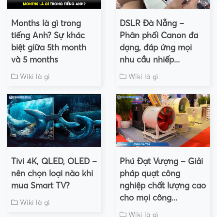
Months là gì trong
DSLR Đà Nẵng –
tiếng Anh? Sự khác
Phân phối Canon đa
biệt giữa 5th month
dạng, đáp ứng mọi
và 5 months
nhu cầu nhiếp...
Wiki là gì
Wiki là gì
Tivi 4K, QLED, OLED –
Phú Đạt Vượng – Giải
nên chọn loại nào khi
pháp quạt công
mua Smart TV?
nghiệp chất lượng cao
cho mọi công...
Wiki là gì
Wiki là gì