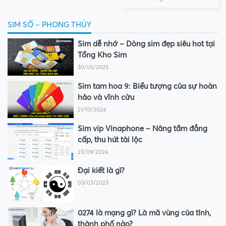
SIM SỐ – PHONG THỦY
Sim dễ nhớ – Dòng sim đẹp siêu hot tại
Tổng Kho Sim
30/05/2025
Sim tam hoa 9: Biểu tượng của sự hoàn
hảo và vĩnh cửu
21/10/2024
Sim vip Vinaphone – Nâng tầm đẳng
cấp, thu hút tài lộc
23/09/2024
Đại kiết là gì?
03/03/2023
0274 là mạng gì? Là mã vùng của tỉnh,
thành phố nào?