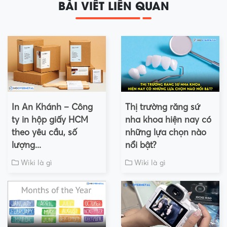
BÀI VIẾT LIÊN QUAN
In An Khánh – Công
Thị trường răng sứ
ty in hộp giấy HCM
nha khoa hiện nay có
theo yêu cầu, số
những lựa chọn nào
lượng...
nổi bật?
Wiki là gì
Wiki là gì