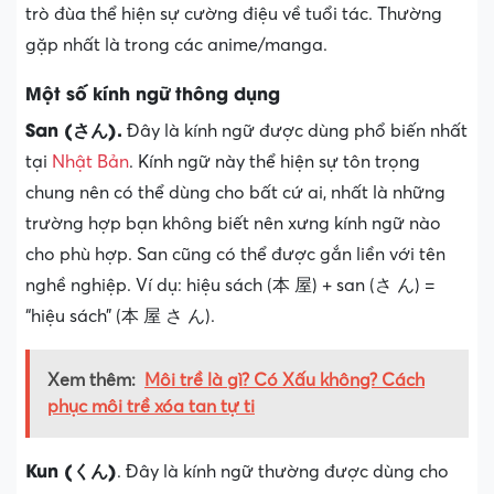
trò đùa thể hiện sự cường điệu về tuổi tác. Thường
gặp nhất là trong các anime/manga.
Một số kính ngữ thông dụng
San (さん).
Đây là kính ngữ được dùng phổ biến nhất
tại
Nhật Bản
. Kính ngữ này thể hiện sự tôn trọng
chung nên có thể dùng cho bất cứ ai, nhất là những
trường hợp bạn không biết nên xưng kính ngữ nào
cho phù hợp. San cũng có thể được gắn liền với tên
nghề nghiệp. Ví dụ: hiệu sách (本 屋) + san (さ ん) =
“hiệu sách” (本 屋 さ ん).
Xem thêm:
Môi trề là gì? Có Xấu không? Cách
phục môi trề xóa tan tự ti
Kun (くん)
. Đây là kính ngữ thường được dùng cho