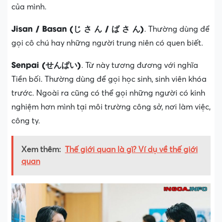
của mình.
Jisan / Basan (じ さ ん / ば さ ん)
. Thường dùng để
gọi cô chú hay những người trung niên có quen biết.
Senpai (せんぱい)
. Từ này tương đương với nghĩa
Tiền bối. Thường dùng để gọi học sinh, sinh viên khóa
trước. Ngoài ra cũng có thể gọi những người có kinh
nghiệm hơn mình tại môi trường công sở, nơi làm việc,
công ty.
Xem thêm:
Thế giới quan là gì? Ví dụ về thế giới
quan