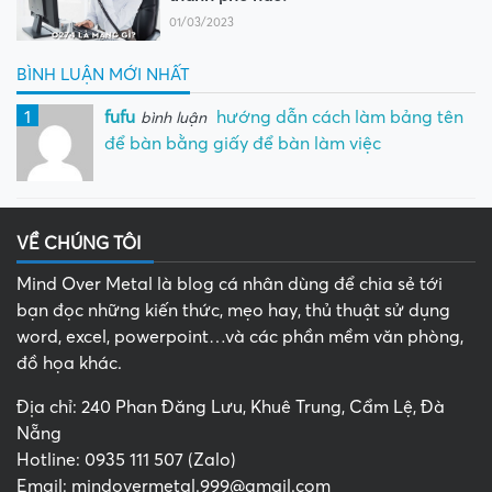
01/03/2023
BÌNH LUẬN MỚI NHẤT
1
fufu
hướng dẫn cách làm bảng tên
bình luận
để bàn bằng giấy để bàn làm việc
VỀ CHÚNG TÔI
Mind Over Metal là blog cá nhân dùng để chia sẻ tới
bạn đọc những kiến thức, mẹo hay, thủ thuật sử dụng
word, excel, powerpoint…và các phần mềm văn phòng,
đồ họa khác.
Địa chỉ: 240 Phan Đăng Lưu, Khuê Trung, Cẩm Lệ, Đà
Nẵng
Hotline: 0935 111 507 (Zalo)
Email: mindovermetal.999@gmail.com