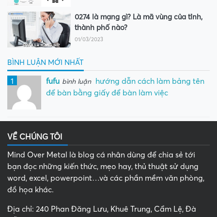
0274 là mạng gì? Là mã vùng của tỉnh,
thành phố nào?
01/03/2023
BÌNH LUẬN MỚI NHẤT
1
fufu
hướng dẫn cách làm bảng tên
bình luận
để bàn bằng giấy để bàn làm việc
VỀ CHÚNG TÔI
Mind Over Metal là blog cá nhân dùng để chia sẻ tới
bạn đọc những kiến thức, mẹo hay, thủ thuật sử dụng
word, excel, powerpoint…và các phần mềm văn phòng,
đồ họa khác.
Địa chỉ: 240 Phan Đăng Lưu, Khuê Trung, Cẩm Lệ, Đà