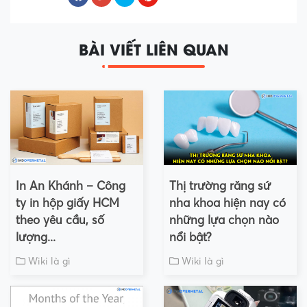
BÀI VIẾT LIÊN QUAN
In An Khánh – Công
Thị trường răng sứ
ty in hộp giấy HCM
nha khoa hiện nay có
theo yêu cầu, số
những lựa chọn nào
lượng...
nổi bật?
Wiki là gì
Wiki là gì