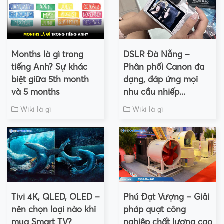
Months là gì trong
DSLR Đà Nẵng –
tiếng Anh? Sự khác
Phân phối Canon đa
biệt giữa 5th month
dạng, đáp ứng mọi
và 5 months
nhu cầu nhiếp...
Wiki là gì
Wiki là gì
Tivi 4K, QLED, OLED –
Phú Đạt Vượng – Giải
nên chọn loại nào khi
pháp quạt công
mua Smart TV?
nghiệp chất lượng cao