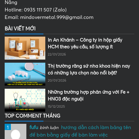
Nẵng
Hotline: 0935 111 507 (Zalo)
Email: mindovermetal.999@gmail.com
BÀI VIẾT MỚI
In An Khánh – Công ty in hộp giấy
HCM theo yêu cầu, số lượng ít
22/01/2026
Thị trường răng sứ nha khoa hiện nay
có những lựa chọn nào nổi bật?
20/01/2026
Những trường hợp phản ứng với Fe +
HNO3 đặc nguội
15/12/2025
TOP COMMENT THÁNG
1
fufu
hướng dẫn cách làm bảng tên
bình luận
để bàn bằng giấy để bàn làm việc