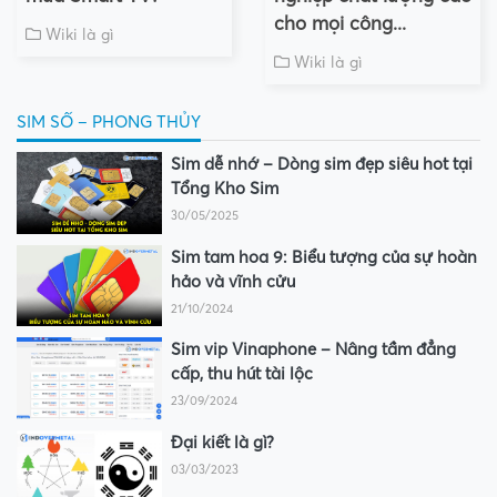
cho mọi công...
Wiki là gì
Wiki là gì
SIM SỐ – PHONG THỦY
Sim dễ nhớ – Dòng sim đẹp siêu hot tại
Tổng Kho Sim
30/05/2025
Sim tam hoa 9: Biểu tượng của sự hoàn
hảo và vĩnh cửu
21/10/2024
Sim vip Vinaphone – Nâng tầm đẳng
cấp, thu hút tài lộc
23/09/2024
Đại kiết là gì?
03/03/2023