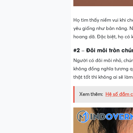
Họ tìm thấy niềm vui khi c
yêu giống như bản năng. N
hoang dã. Đặc biệt, họ có k
#2 – Đôi môi tròn ch
Người có đôi môi nhỏ, chú
không đồng nghĩa tương qu
thật tốt thì không ai sẽ là
Xem thêm:
Hệ số đầm ch