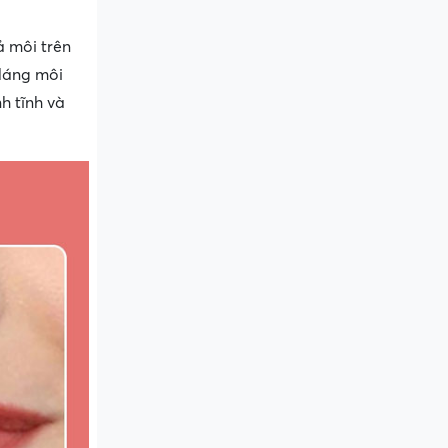
ả môi trên
dáng môi
h tĩnh và