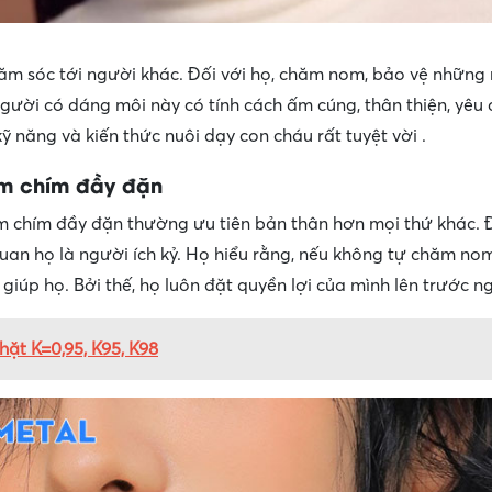
hăm sóc tới người khác. Đối với họ, chăm nom, bảo vệ những
gười có dáng môi này có tính cách ấm cúng, thân thiện, yêu
ỹ năng và kiến thức nuôi dạy con cháu rất tuyệt vời .
úm chím đầy đặn
m chím đầy đặn thường ưu tiên bản thân hơn mọi thứ khác. 
an họ là người ích kỷ. Họ hiểu rằng, nếu không tự chăm no
m giúp họ. Bởi thế, họ luôn đặt quyền lợi của mình lên trước n
ặt K=0,95, K95, K98