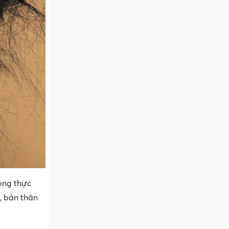
ong thực
a, bản thân