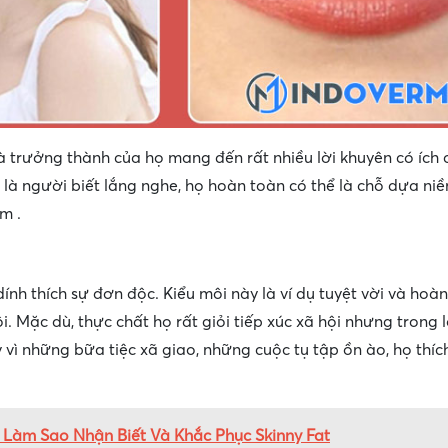
à trưởng thành của họ mang đến rất nhiều lời khuyên có ích
 là người biết lắng nghe, họ hoàn toàn có thể là chỗ dựa ni
m .
h thích sự đơn độc. Kiểu môi này là ví dụ tuyệt vời và hoà
 Mặc dù, thực chất họ rất giỏi tiếp xúc xã hội nhưng trong 
 vì những bữa tiệc xã giao, những cuộc tụ tập ồn ào, họ thíc
gì? Làm Sao Nhận Biết Và Khắc Phục Skinny Fat