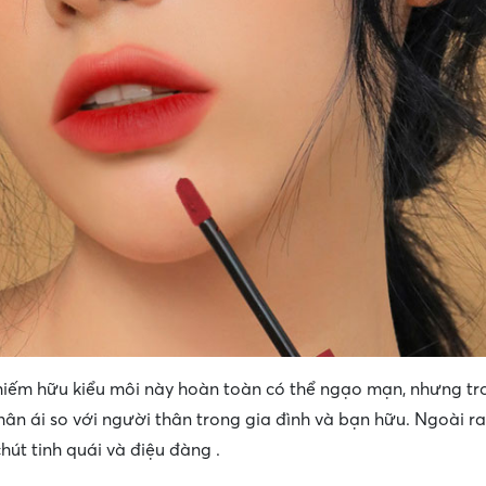
hiếm hữu kiểu môi này hoàn toàn có thể ngạo mạn, nhưng tr
nhân ái so với người thân trong gia đình và bạn hữu. Ngoài r
út tinh quái và điệu đàng .