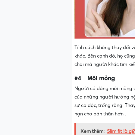
Tính cách không thay đổi v
khác. Bên cạnh đó, họ cũng
chãi mà người khác tìm kiế
#4 – Môi mỏng
Người có dáng môi mỏng dín
của những người hướng nội.
sự cô độc, trống rỗng. Thay
hạn cho bản thân hơn .
Xem thêm:
Slim fit là 