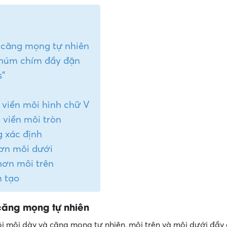
à căng mọng tự nhiên
chúm chím đầy đặn
s”
ó viền môi hình chữ V
ó viền môi tròn
g xác định
hơn môi dưới
hơn môi trên
n tạo
căng mọng tự nhiên
 môi dày và căng mọng tự nhiên, môi trên và môi dưới đầy