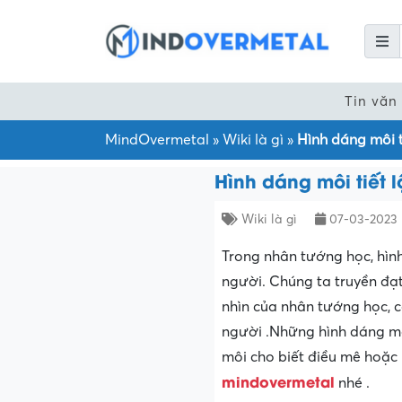
Tin văn
MindOvermetal
»
Wiki là gì
»
Hình dáng môi t
Hình dáng môi tiết 
Wiki là gì
07-03-2023
Trong nhân tướng học, hìn
người. Chúng ta truyền đạt
nhìn của nhân tướng học, c
người .Những hình dáng mô
môi cho biết điều mê hoặc 
mindovermetal
nhé .