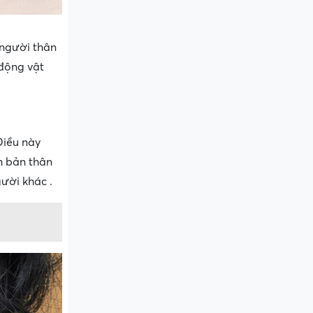
 người thân
 động vật
Điều này
m bản thân
gười khác .