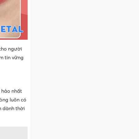
 cho người
ềm tin vững
n hảo nhất
lòng luôn có
h dành thời