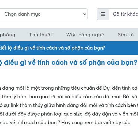
 phòng
Thủ thuật
Wiki công nghệ
Sim số
iết lộ điều gì về tính cách và số phận của bạn?
lộ điều gì về tính cách và số phận của bạn?
h dáng môi là một trong những tiêu chuẩn để Dự kiến tính c
 tâm lý bản thân qua lời nói và biểu cảm của đôi môi. Bởi vậ
ó sự link thâm thúy giữa hình dáng đôi môi và tính cách bên
i dưới đây được phân loại qua size, độ đầy đặn và viền môi
nào về tính cách của bạn ? Hãy cùng xem bài viết này của