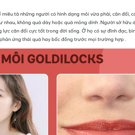
ể miêu tả những người có hình dạng môi vừa phải, cân đối, c
hư nhau, không quá dày hoặc quá mỏng dính .Người sở hữu 
lực cân đối cực tốt trong đời sống. Ở họ có sự đĩnh đạc, bìn
 phản ứng thái quá hay bốc đồng trước mọi trường hợp .