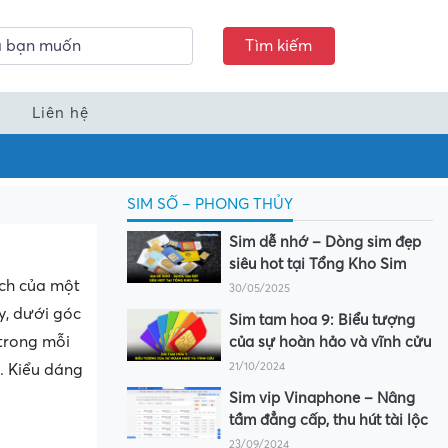
Tìm kiếm
Liên hệ
SIM SỐ – PHONG THỦY
Sim dễ nhớ – Dòng sim đẹp
siêu hot tại Tổng Kho Sim
ách của một
30/05/2025
y, dưới góc
Sim tam hoa 9: Biểu tượng
 trong mỗi
của sự hoàn hảo và vĩnh cửu
21/10/2024
. Kiểu dáng
Sim vip Vinaphone – Nâng
tầm đẳng cấp, thu hút tài lộc
23/09/2024