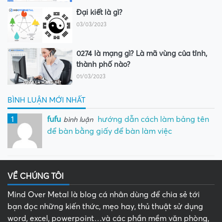
Đại kiết là gì?
03/03/2023
0274 là mạng gì? Là mã vùng của tỉnh,
thành phố nào?
01/03/2023
BÌNH LUẬN MỚI NHẤT
1
fufu
hướng dẫn cách làm bảng tên
bình luận
để bàn bằng giấy để bàn làm việc
VỀ CHÚNG TÔI
Mind Over Metal là blog cá nhân dùng để chia sẻ tới
bạn đọc những kiến thức, mẹo hay, thủ thuật sử dụng
word, excel, powerpoint…và các phần mềm văn phòng,