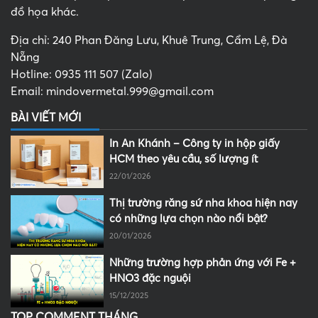
đồ họa khác.
Địa chỉ: 240 Phan Đăng Lưu, Khuê Trung, Cẩm Lệ, Đà
Nẵng
Hotline: 0935 111 507 (Zalo)
Email: mindovermetal.999@gmail.com
BÀI VIẾT MỚI
In An Khánh – Công ty in hộp giấy
HCM theo yêu cầu, số lượng ít
22/01/2026
Thị trường răng sứ nha khoa hiện nay
có những lựa chọn nào nổi bật?
20/01/2026
Những trường hợp phản ứng với Fe +
HNO3 đặc nguội
15/12/2025
TOP COMMENT THÁNG