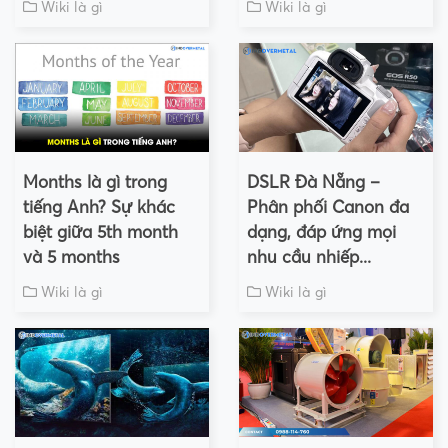
Wiki là gì
Wiki là gì
Months là gì trong
DSLR Đà Nẵng –
tiếng Anh? Sự khác
Phân phối Canon đa
biệt giữa 5th month
dạng, đáp ứng mọi
và 5 months
nhu cầu nhiếp...
Wiki là gì
Wiki là gì