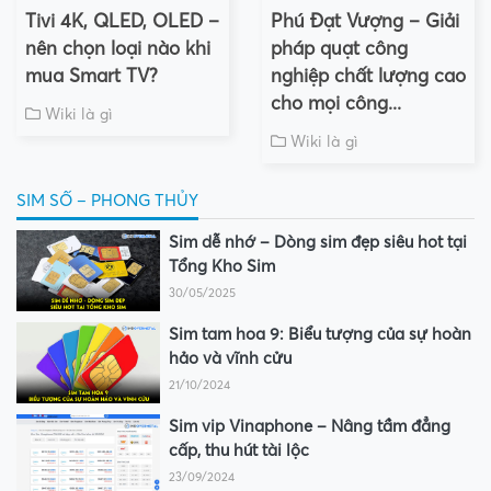
Tivi 4K, QLED, OLED –
Phú Đạt Vượng – Giải
nên chọn loại nào khi
pháp quạt công
mua Smart TV?
nghiệp chất lượng cao
cho mọi công...
Wiki là gì
Wiki là gì
SIM SỐ – PHONG THỦY
Sim dễ nhớ – Dòng sim đẹp siêu hot tại
Tổng Kho Sim
30/05/2025
Sim tam hoa 9: Biểu tượng của sự hoàn
hảo và vĩnh cửu
21/10/2024
Sim vip Vinaphone – Nâng tầm đẳng
cấp, thu hút tài lộc
23/09/2024