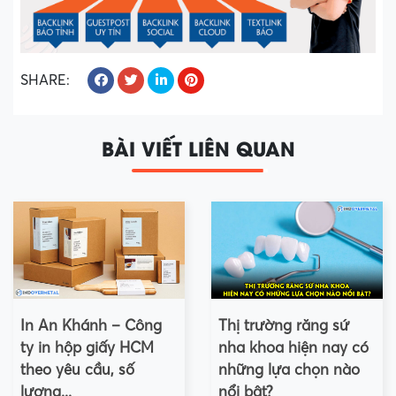
SHARE:
BÀI VIẾT LIÊN QUAN
In An Khánh – Công
Thị trường răng sứ
ty in hộp giấy HCM
nha khoa hiện nay có
theo yêu cầu, số
những lựa chọn nào
lượng...
nổi bật?