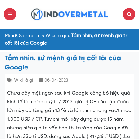
MindOvermetal
»
Wiki là gì
»
Tầm nhìn, sứ mệnh giá trị
cốt lõi của Google
Tầm nhìn, sứ mệnh giá trị cốt lõi của
Google
Wiki là gì
06-04-2023
Chưa đầy một ngày sau khi Google công bố hiệu quả
kinh tế tài chính quý iii / 2013, giá trị CP của tập đoàn
lớn này đã tăng gần 13 % và lần tiên phong vượt mốc
1.000 USD / CP. Tuy chỉ mới xây dựng được 15 năm,
nhưng hiện giá trị vốn hóa thị trường của Google đã
là hơn 330 tỉ USD, đứng sau Apple ( 414,26 tỉ USD ) .Là