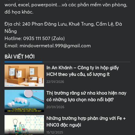
word, excel, powerpoint…và các phần mềm văn phòng,
đồ họa khác.
Địa chỉ: 240 Phan Đăng Lưu, Khuê Trung, Cẩm Lệ, Đà
Nẵng
Hotline: 0935 111 507 (Zalo)
Email: mindovermetal.999@gmail.com
BÀI VIẾT MỚI
In An Khánh – Công ty in hộp giấy
HCM theo yêu cầu, số lượng ít
22/01/2026
Thị trường răng sứ nha khoa hiện nay
có những lựa chọn nào nổi bật?
20/01/2026
Những trường hợp phản ứng với Fe +
HNO3 đặc nguội
15/12/2025