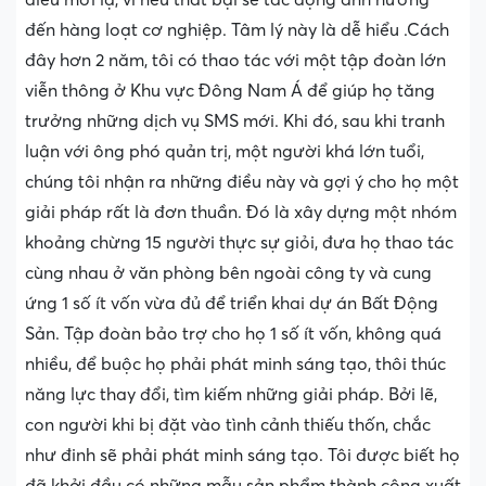
đến hàng loạt cơ nghiệp. Tâm lý này là dễ hiểu .Cách
đây hơn 2 năm, tôi có thao tác với một tập đoàn lớn
viễn thông ở Khu vực Đông Nam Á để giúp họ tăng
trưởng những dịch vụ SMS mới. Khi đó, sau khi tranh
luận với ông phó quản trị, một người khá lớn tuổi,
chúng tôi nhận ra những điều này và gợi ý cho họ một
giải pháp rất là đơn thuần. Đó là xây dựng một nhóm
khoảng chừng 15 người thực sự giỏi, đưa họ thao tác
cùng nhau ở văn phòng bên ngoài công ty và cung
ứng 1 số ít vốn vừa đủ để triển khai dự án Bất Động
Sản. Tập đoàn bảo trợ cho họ 1 số ít vốn, không quá
nhiều, để buộc họ phải phát minh sáng tạo, thôi thúc
năng lực thay đổi, tìm kiếm những giải pháp. Bởi lẽ,
con người khi bị đặt vào tình cảnh thiếu thốn, chắc
như đinh sẽ phải phát minh sáng tạo. Tôi được biết họ
đã khởi đầu có những mẫu sản phẩm thành công xuất