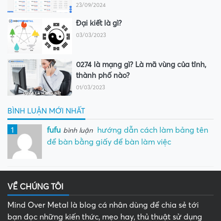
23/09/2024
Đại kiết là gì?
03/03/2023
0274 là mạng gì? Là mã vùng của tỉnh,
thành phố nào?
01/03/2023
BÌNH LUẬN MỚI NHẤT
1
fufu
hướng dẫn cách làm bảng tên
bình luận
để bàn bằng giấy để bàn làm việc
VỀ CHÚNG TÔI
Mind Over Metal là blog cá nhân dùng để chia sẻ tới
bạn đọc những kiến thức, mẹo hay, thủ thuật sử dụng