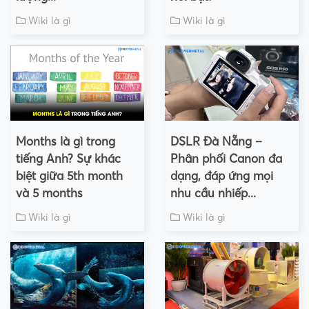
Wiki là gì
Wiki là gì
Months là gì trong
DSLR Đà Nẵng –
tiếng Anh? Sự khác
Phân phối Canon đa
biệt giữa 5th month
dạng, đáp ứng mọi
và 5 months
nhu cầu nhiếp...
Wiki là gì
Wiki là gì