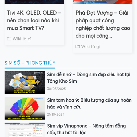
Tivi 4K, QLED, OLED –
Phú Đạt Vượng – Giải
nên chọn loại nào khi
pháp quạt công
mua Smart TV?
nghiệp chất lượng cao
cho mọi công...
Wiki là gì
Wiki là gì
SIM SỐ – PHONG THỦY
Sim dễ nhớ – Dòng sim đẹp siêu hot tại
Tổng Kho Sim
30/05/2025
Sim tam hoa 9: Biểu tượng của sự hoàn
hảo và vĩnh cửu
21/10/2024
Sim vip Vinaphone – Nâng tầm đẳng
cấp, thu hút tài lộc