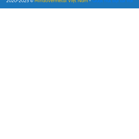
2020-2025 ©
Mindovermetal Việt Nam
-
Quạt hút bụi túi vải