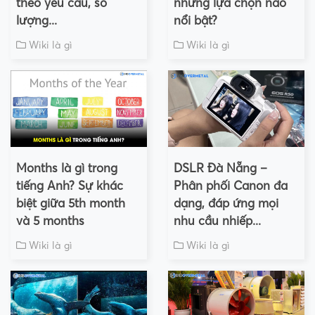
theo yêu cầu, số
những lựa chọn nào
lượng...
nổi bật?
Wiki là gì
Wiki là gì
Months là gì trong
DSLR Đà Nẵng –
tiếng Anh? Sự khác
Phân phối Canon đa
biệt giữa 5th month
dạng, đáp ứng mọi
và 5 months
nhu cầu nhiếp...
Wiki là gì
Wiki là gì