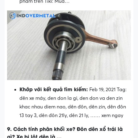
phẩm trên Tiki: Mua…
Khớp với kết quả tìm kiếm:
Feb 19, 2021 Tag:
dên xe máy, den don la gi, den don va den zin
khac nhau diem nao, dên đôn, dên zin, dên đôn
13 tay 3, dên đôn 21ly, dên 21 ly, …… xem ngay
9. Cách tính phân khối xe? Đôn dên xổ trái là
gì? Xe bị lột dên là …