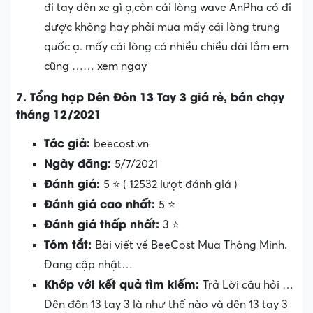
đi tay dên xe gì ạ,còn cái lòng wave AnPha có đi
được không hay phải mua mấy cái lòng trung
quốc ạ. mấy cái lòng có nhiều chiều dài lắm em
cũng …… xem ngay
7. Tổng hợp Dên Đôn 13 Tay 3 giá rẻ, bán chạy
tháng 12/2021
Tác giả:
beecost.vn
Ngày đăng:
5/7/2021
Đánh giá:
5 ⭐ ( 12532 lượt đánh giá )
Đánh giá cao nhất:
5 ⭐
Đánh giá thấp nhất:
3 ⭐
Tóm tắt:
Bài viết về BeeCost Mua Thông Minh.
Đang cập nhật…
Khớp với kết quả tìm kiếm:
Trả Lời câu hỏi …
Dên đôn 13 tay 3 là như thế nào và dên 13 tay 3