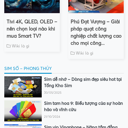
Tivi 4K, QLED, OLED –
Phú Đạt Vượng – Giải
nên chọn loại nào khi
pháp quạt công
mua Smart TV?
nghiệp chất lượng cao
cho mọi công...
Wiki là gì
Wiki là gì
SIM SỐ – PHONG THỦY
Sim dễ nhớ – Dòng sim đẹp siêu hot tại
Tổng Kho Sim
30/05/2025
Sim tam hoa 9: Biểu tượng của sự hoàn
hảo và vĩnh cửu
21/10/2024
Sim vip Vinaphone – Nâng tầm đẳng