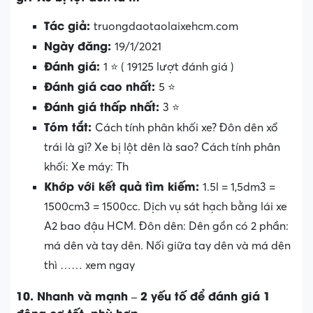
Tác giả:
truongdaotaolaixehcm.com
Ngày đăng:
19/1/2021
Đánh giá:
1 ⭐ ( 19125 lượt đánh giá )
Đánh giá cao nhất:
5 ⭐
Đánh giá thấp nhất:
3 ⭐
Tóm tắt:
Cách tính phân khối xe? Đôn dên xổ
trái là gì? Xe bị lột dên là sao? Cách tính phân
khối: Xe máy: Th
Khớp với kết quả tìm kiếm:
1.5l = 1,5dm3 =
1500cm3 = 1500cc. Dịch vụ sát hạch bằng lái xe
A2 bao đậu HCM. Đôn dên: Dên gồn có 2 phần:
má dên và tay dên. Nối giữa tay dên và má dên
thì …… xem ngay
10. Nhanh và mạnh – 2 yếu tố để đánh giá 1
động cơ tốt, phù hợp