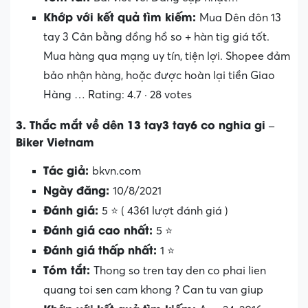
Khớp với kết quả tìm kiếm:
Mua Dên đôn 13
tay 3 Cân bằng đồng hồ so + hàn tig giá tốt.
Mua hàng qua mạng uy tín, tiện lợi. Shopee đảm
bảo nhận hàng, hoặc được hoàn lại tiền Giao
Hàng … Rating: 4.7 · ‎28 votes
3. Thắc mắt về dên 13 tay3 tay6 co nghia gi –
Biker Vietnam
Tác giả:
bkvn.com
Ngày đăng:
10/8/2021
Đánh giá:
5 ⭐ ( 4361 lượt đánh giá )
Đánh giá cao nhất:
5 ⭐
Đánh giá thấp nhất:
1 ⭐
Tóm tắt:
Thong so tren tay den co phai lien
quang toi sen cam khong ? Can tu van giup