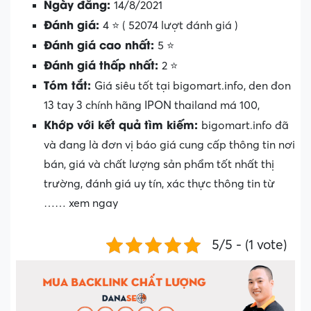
Ngày đăng:
14/8/2021
Đánh giá:
4 ⭐ ( 52074 lượt đánh giá )
Đánh giá cao nhất:
5 ⭐
Đánh giá thấp nhất:
2 ⭐
Tóm tắt:
Giá siêu tốt tại bigomart.info, den đon
13 tay 3 chính hãng IPON thailand má 100,
Khớp với kết quả tìm kiếm:
bigomart.info đã
và đang là đơn vị báo giá cung cấp thông tin nơi
bán, giá và chất lượng sản phẩm tốt nhất thị
trường, đánh giá uy tín, xác thực thông tin từ
…… xem ngay
5/5 - (1 vote)