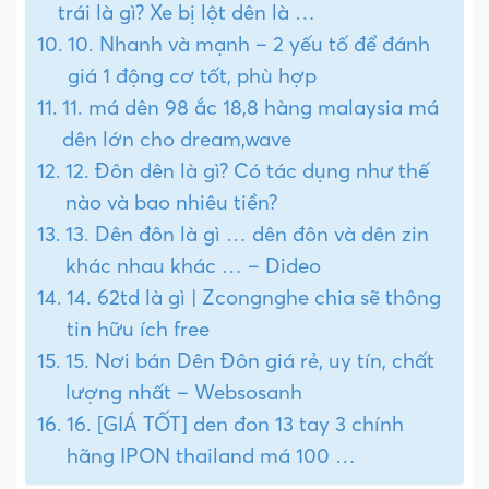
trái là gì? Xe bị lột dên là …
10. Nhanh và mạnh – 2 yếu tố để đánh
giá 1 động cơ tốt, phù hợp
11. má dên 98 ắc 18,8 hàng malaysia má
dên lớn cho dream,wave
12. Đôn dên là gì? Có tác dụng như thế
nào và bao nhiêu tiền?
13. Dên đôn là gì … dên đôn và dên zin
khác nhau khác … – Dideo
14. 62td là gì | Zcongnghe chia sẽ thông
tin hữu ích free
15. Nơi bán Dên Đôn giá rẻ, uy tín, chất
lượng nhất – Websosanh
16. [GIÁ TỐT] den đon 13 tay 3 chính
hãng IPON thailand má 100 …