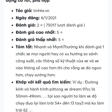
Tác giả:
tinhte.vn
Ngày đăng:
6/1/2021
Đánh giá:
2 ⭐ ( 75017 lượt đánh giá )
Đánh giá cao nhất:
5 ⭐
Đánh giá thấp nhất:
5 ⭐
Tóm tắt:
Nhanh và MạnhThường khi đánh giá 1
chiếc xe mọi người hay có xu hướng so sánh
công suất, các thông số kỹ thuật của xe và xe
nào thông số cao hơn thì cho rằng xe đó ngon
hơn, chạy sướng hơn.
Khớp với kết quả tìm kiếm:
Ví dụ : Đường
kính và hành trình pittong xe dream 97cc là
50mm-49mm. … tại sao người ta làm xe độ
chạy đua lại làm trái 54+ dên 13 tay3 mà ko làm
trái 62 …