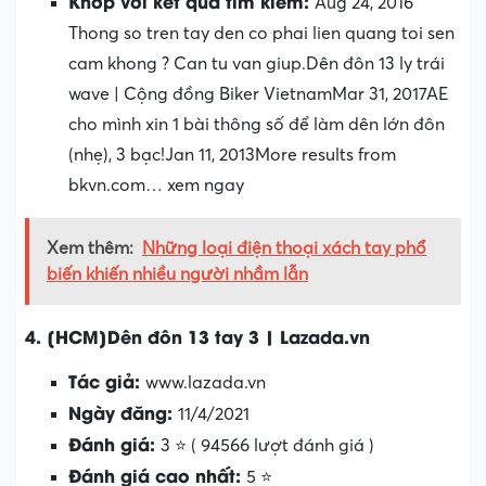
Khớp với kết quả tìm kiếm:
Aug 24, 2016
Thong so tren tay den co phai lien quang toi sen
cam khong ? Can tu van giup.Dên đôn 13 ly trái
wave | Cộng đồng Biker VietnamMar 31, 2017AE
cho mình xin 1 bài thông số để làm dên lớn đôn
(nhẹ), 3 bạc!Jan 11, 2013More results from
bkvn.com… xem ngay
Xem thêm:
Những loại điện thoại xách tay phổ
biến khiến nhiều người nhầm lẫn
4. [HCM]Dên đôn 13 tay 3 | Lazada.vn
Tác giả:
www.lazada.vn
Ngày đăng:
11/4/2021
Đánh giá:
3 ⭐ ( 94566 lượt đánh giá )
Đánh giá cao nhất:
5 ⭐