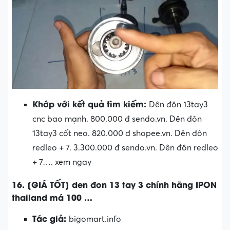
Khớp với kết quả tìm kiếm:
Dên đôn 13tay3
cnc bao mạnh. 800.000 đ sendo.vn. Dên đôn
13tay3 cốt neo. 820.000 đ shopee.vn. Dên đôn
redleo + 7. 3.300.000 đ sendo.vn. Dên đôn redleo
+ 7…. xem ngay
16. [GIÁ TỐT] den đon 13 tay 3 chính hãng IPON
thailand má 100 …
Tác giả:
bigomart.info