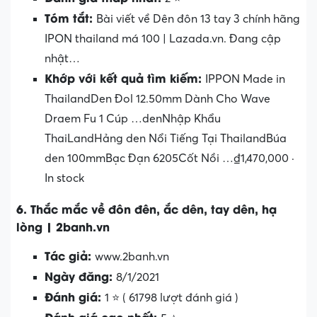
Tóm tắt:
Bài viết về Dên đôn 13 tay 3 chính hãng
IPON thailand má 100 | Lazada.vn. Đang cập
nhật…
Khớp với kết quả tìm kiếm:
IPPON Made in
ThailandDen Đol 12.50mm Dành Cho Wave
Draem Fu 1 Cúp …denNhập Khẩu
ThaiLandHảng den Nổi Tiếng Tại ThailandBúa
den 100mmBạc Đạn 6205Cốt Nồi …₫1,470,000 ·
‎In stock
6. Thắc mắc về đôn đên, ắc dên, tay dên, hạ
lòng | 2banh.vn
Tác giả:
www.2banh.vn
Ngày đăng:
8/1/2021
Đánh giá:
1 ⭐ ( 61798 lượt đánh giá )
Đánh giá cao nhất: