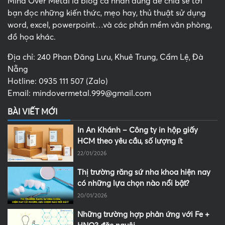
Mind Over Metal là blog cá nhân dùng để chia sẻ tới
bạn đọc những kiến thức, mẹo hay, thủ thuật sử dụng
word, excel, powerpoint…và các phần mềm văn phòng,
đồ họa khác.
Địa chỉ: 240 Phan Đăng Lưu, Khuê Trung, Cẩm Lệ, Đà
Nẵng
Hotline: 0935 111 507 (Zalo)
Email: mindovermetal.999@gmail.com
BÀI VIẾT MỚI
In An Khánh – Công ty in hộp giấy
HCM theo yêu cầu, số lượng ít
22/01/2026
Thị trường răng sứ nha khoa hiện nay
có những lựa chọn nào nổi bật?
20/01/2026
Những trường hợp phản ứng với Fe +