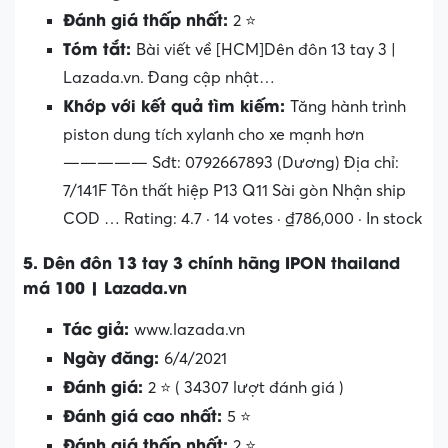
Đánh giá thấp nhất:
2 ⭐
Tóm tắt:
Bài viết về [HCM]Dên đôn 13 tay 3 |
Lazada.vn. Đang cập nhật…
Khớp với kết quả tìm kiếm:
Tăng hành trình
piston dung tích xylanh cho xe mạnh hơn
————— Sđt: 0792667893 (Dương) Địa chỉ:
7/141F Tôn thất hiệp P13 Q11 Sài gòn Nhận ship
COD … Rating: 4.7 · ‎14 votes · ‎₫786,000 · ‎In stock
5. Dên đôn 13 tay 3 chính hãng IPON thailand
má 100 | Lazada.vn
Tác giả:
www.lazada.vn
Ngày đăng:
6/4/2021
Đánh giá:
2 ⭐ ( 34307 lượt đánh giá )
Đánh giá cao nhất:
5 ⭐
Đánh giá thấp nhất:
2 ⭐