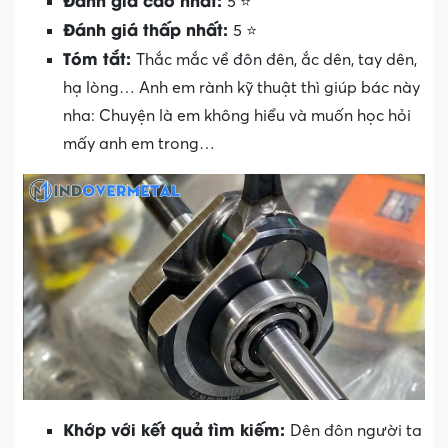
5 ⭐
Đánh giá thấp nhất:
5 ⭐
Tóm tắt:
Thắc mắc về đôn đên, ắc dên, tay dên,
hạ lòng… Anh em rành kỹ thuật thì giúp bác này
nha: Chuyện là em không hiểu và muốn học hỏi
mấy anh em trong…
Khớp với kết quả tìm kiếm:
Dên đôn người ta