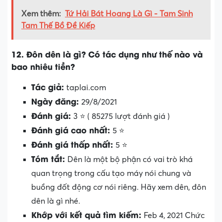
Xem thêm:
Tứ Hải Bát Hoang Là Gì - Tam Sinh
Tam Thế Bồ Đề Kiếp
12. Đôn dên là gì? Có tác dụng như thế nào và
bao nhiêu tiền?
Tác giả:
taplai.com
Ngày đăng:
29/8/2021
Đánh giá:
3 ⭐ ( 85275 lượt đánh giá )
Đánh giá cao nhất:
5 ⭐
Đánh giá thấp nhất:
5 ⭐
Tóm tắt:
Dên là một bộ phận có vai trò khá
quan trọng trong cấu tạo máy nói chung và
buồng đốt động cơ nói riêng. Hãy xem dên, đôn
dên là gì nhé.
Khớp với kết quả tìm kiếm:
Feb 4, 2021 Chức