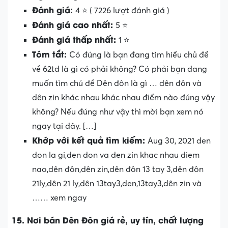
Đánh giá:
4 ⭐ ( 7226 lượt đánh giá )
Đánh giá cao nhất:
5 ⭐
Đánh giá thấp nhất:
1 ⭐
Tóm tắt:
Có đúng là bạn đang tìm hiểu chủ đề
về 62td là gì có phải không? Có phải bạn đang
muốn tìm chủ đề Dên đôn là gì … dên đôn và
dên zin khác nhau khác nhau điểm nào đúng vậy
không? Nếu đúng như vậy thì mời bạn xem nó
ngay tại đây. […]
Khớp với kết quả tìm kiếm:
Aug 30, 2021 den
don la gi,den don va den zin khac nhau diem
nao,dên đôn,dên zin,dên đôn 13 tay 3,dên đôn
21ly,dên 21 ly,dên 13tay3,den,13tay3,dên zin và
…… xem ngay
15. Nơi bán Dên Đôn giá rẻ, uy tín, chất lượng