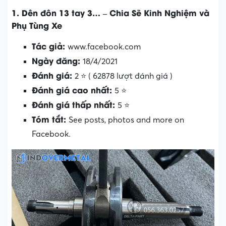
1. Dên đôn 13 tay 3… – Chia Sẽ Kinh Nghiệm và
Phụ Tùng Xe
Tác giả:
www.facebook.com
Ngày đăng:
18/4/2021
Đánh giá:
2 ⭐ ( 62878 lượt đánh giá )
Đánh giá cao nhất:
5 ⭐
Đánh giá thấp nhất:
5 ⭐
Tóm tắt:
See posts, photos and more on
Facebook.