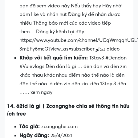
bạn đã xem video này Nếu thấy hay Hãy nhớ
bấm like và nhấn nút Đăng ký để nhận được
nhiều Thông báo mới của các video tiếp
theo….Đăng ký kênh tại đây :
https://www.youtube.com/channel/UCqWmqqhUG
3mEFy6mcQ?view_as=subscriber دیدئو dideo
Khớp với kết quả tìm kiếm:
13tay3 #Dendon
#Vulevlogs Dên đôn là gì … dên đôn và dên zin
khác nhau khác nhau điểm nào thế nào là dên
đôn thế nào là dên zin dên zin. dên 13tay 3 dên
…… xem ngay
14. 62td là gì | Zcongnghe chia sẽ thông tin hữu
ích free
Tác giả:
zcongnghe.com
Ngày đăng:
25/4/2021