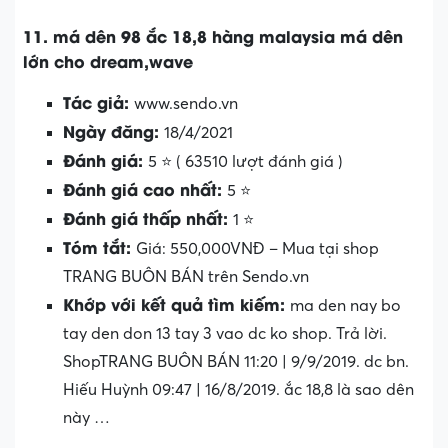
11. má dên 98 ắc 18,8 hàng malaysia má dên
lớn cho dream,wave
Tác giả:
www.sendo.vn
Ngày đăng:
18/4/2021
Đánh giá:
5 ⭐ ( 63510 lượt đánh giá )
Đánh giá cao nhất:
5 ⭐
Đánh giá thấp nhất:
1 ⭐
Tóm tắt:
Giá: 550,000VNĐ – Mua tại shop
TRANG BUÔN BÁN trên Sendo.vn
Khớp với kết quả tìm kiếm:
ma den nay bo
tay den don 13 tay 3 vao dc ko shop. Trả lời.
ShopTRANG BUÔN BÁN 11:20 | 9/9/2019. dc bn.
Hiếu Huỳnh 09:47 | 16/8/2019. ắc 18,8 là sao dên
này …