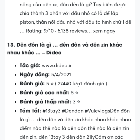
năng của dên xe, đôn dên là gì? Tay biên được
chia thành 3 phần với đầu nhỏ có lỗ để lắp
piston, thân nối đầu nhỏ với đầu to hình chữ I để
… Rating: 9/10 · ‎6,138 reviews… xem ngay
13. Dên đôn là gì … dên đôn và dên zin khác
nhau khác … – Dideo
Tác giả:
www.dideo.ir
Ngày đăng:
5/4/2021
Đánh giá:
5 ⭐ ( 27440 lượt đánh giá )
Đánh giá cao nhất:
5 ⭐
Đánh giá thấp nhất:
3 ⭐
Tóm tắt:
#13tay3 #Dendon #VulevlogsDên đôn
là gì … dên đôn và dên zin khác nhau khác nhau
điểm nào thế nào là dên đôn thế nào là dên zin
dên zin. dên 13tay 3 dên đôn 21lyCảm ơn các