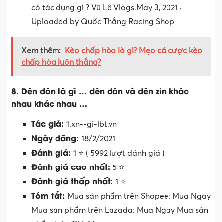
có tác dụng gì ? Vũ Lê Vlogs.May 3, 2021 ·
Uploaded by Quốc Thắng Racing Shop
Xem thêm:
Kèo chấp hòa là gì? Mẹo cá cược kèo
chấp hòa luôn thắng?
8. Dên đôn là gì … dên đôn và dên zin khác
nhau khác nhau …
Tác giả:
1.xn--gi-lbt.vn
Ngày đăng:
18/2/2021
Đánh giá:
1 ⭐ ( 5992 lượt đánh giá )
Đánh giá cao nhất:
5 ⭐
Đánh giá thấp nhất:
1 ⭐
Tóm tắt:
Mua sản phẩm trên Shopee: Mua Ngay
Mua sản phẩm trên Lazada: Mua Ngay Mua sản