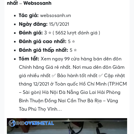
nhất – Websosanh
Tác giả:
websosanh.vn
Ngày đăng:
15/1/2021
Đánh giá:
3 ⭐ ( 5652 lượt đánh giá )
Đánh giá cao nhất:
5 ⭐
Đánh giá thấp nhất:
5 ⭐
Tóm tắt:
Xem ngay 99 cửa hàng bán dên đôn
Chính hãng Giá rẻ nhất. Nơi mua dên đôn Giảm
giá nhiều nhất ✅ Bảo hành tốt nhất ✅ Cập nhật
tháng 12/2021 ở Toàn quốc Hồ Chí Minh (TP.HCM
– Sài gòn) Hà Nội Đà Nẵng Gia Lai Hải Phòng
Bình Thuận Đồng Nai Cần Thơ Bà Rịa – Vũng
Tàu Phú Thọ Vĩnh…