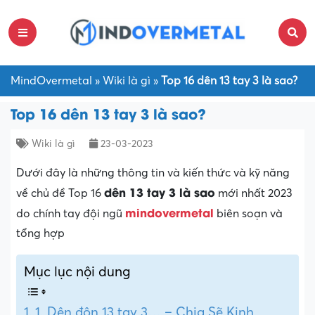
MindOvermetal
»
Wiki là gì
»
Top 16 dên 13 tay 3 là sao?
Top 16 dên 13 tay 3 là sao?
Wiki là gì
23-03-2023
Dưới đây là những thông tin và kiến thức và kỹ năng
dên 13 tay 3 là sao
về chủ đề Top 16
mới nhất 2023
mindovermetal
do chính tay đội ngũ
biên soạn và
tổng hợp
Mục lục nội dung
1. Dên đôn 13 tay 3… – Chia Sẽ Kinh