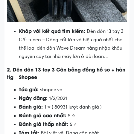
Khớp với kết quả tìm kiếm:
Dên đôn 13 tay 3
Cốt funeo – Dòng cốt lớn và hiệu quả nhất cho
thể loai dên đôn Wave Dream hàng nhập khẩu
nguyên cây tại nhà máy lớn ở đài loan…
2. Dên đôn 13 tay 3 Cân bằng đồng hồ so + hàn
tig – Shopee
Tác giả:
shopee.vn
Ngày đăng:
1/2/2021
Đánh giá:
1 ⭐ ( 80931 lượt đánh giá )
Đánh giá cao nhất:
5 ⭐
Đánh giá thấp nhất:
5 ⭐
Tóm tắt:
Bài viết về. Đang cập nhật…