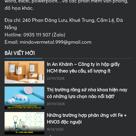
word, excel, powerpoint…và các phần mềm văn phòng,
đồ họa khác.
Địa chỉ: 240 Phan Đăng Lưu, Khuê Trung, Cẩm Lệ, Đà
Nẵng
Hotline: 0935 111 507 (Zalo)
Email: mindovermetal.999@gmail.com
BÀI VIẾT MỚI
In An Khánh – Công ty in hộp giấy
HCM theo yêu cầu, số lượng ít
22/01/2026
Thị trường răng sứ nha khoa hiện nay
có những lựa chọn nào nổi bật?
20/01/2026
Những trường hợp phản ứng với Fe +
HNO3 đặc nguội
15/12/2025