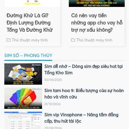
Đường Khử Là Gì?
Có nên vay tiền
Định Lượng Đường
những app cho vay hỗ
Tổng Và Đường Khử
trợ nợ xấu không?
Thủ thuật máy tính
Thủ thuật máy tính
SIM SỐ – PHONG THỦY
Sim dễ nhớ – Dòng sim đẹp siêu hot tại
Tổng Kho Sim
30/05/2025
Sim tam hoa 9: Biểu tượng của sự hoàn
hảo và vĩnh cửu
21/10/2024
Sim vip Vinaphone – Nâng tầm đẳng
cấp, thu hút tài lộc
23/09/2024