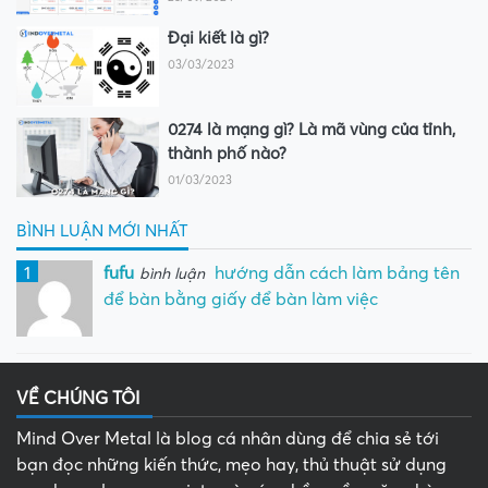
Đại kiết là gì?
03/03/2023
0274 là mạng gì? Là mã vùng của tỉnh,
thành phố nào?
01/03/2023
BÌNH LUẬN MỚI NHẤT
1
fufu
hướng dẫn cách làm bảng tên
bình luận
để bàn bằng giấy để bàn làm việc
VỀ CHÚNG TÔI
Mind Over Metal là blog cá nhân dùng để chia sẻ tới
bạn đọc những kiến thức, mẹo hay, thủ thuật sử dụng