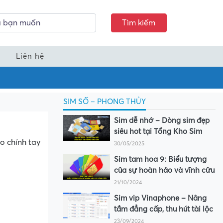
Tìm kiếm
Liên hệ
SIM SỐ – PHONG THỦY
Sim dễ nhớ – Dòng sim đẹp
siêu hot tại Tổng Kho Sim
o chính tay
30/05/2025
Sim tam hoa 9: Biểu tượng
của sự hoàn hảo và vĩnh cửu
21/10/2024
Sim vip Vinaphone – Nâng
tầm đẳng cấp, thu hút tài lộc
23/09/2024