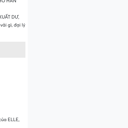
KHO HÀN
XUẤT DƯ,
i gì, đại lý
của ELLE,