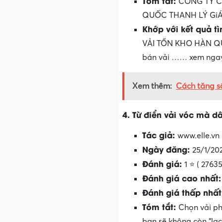
Tóm tắt:
CÔNG TY C
QUỐC THANH LÝ GiÁ
Khớp với kết quả t
VẢI TỒN KHO HÀN QUỐC 
bán vải …… xem nga
Xem thêm:
Cách tăng s
4. Từ điển vải vóc mà d
Tác giả:
www.elle.vn
Ngày đăng:
25/1/20
Đánh giá:
1 ⭐ ( 2763
Đánh giá cao nhất
Đánh giá thấp nhấ
Tóm tắt:
Chọn vải ph
bạn sẽ không còn “lạc