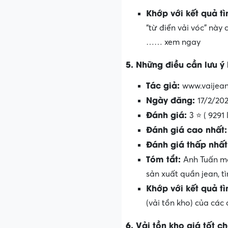
Khớp với kết quả t
“từ điển vải vóc” này
…… xem ngay
5. Những điều cần lưu ý 
Tác giả:
www.vaijean
Ngày đăng:
17/2/202
Đánh giá:
3 ⭐ ( 9291
Đánh giá cao nhất
Đánh giá thấp nhấ
Tóm tắt:
Anh Tuấn mớ
sản xuất quần jean, t
Khớp với kết quả t
(vải tồn kho) của các 
6. Vải tồn kho giá tốt c