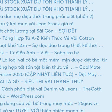
ẢI STOCK XUẤT DƯ TỒN KHO THANH LÝ …
Ải STOCK XUẤT DƯ TỒN KHO THANH LÝ …
mà dân mộ điệu thời trang phải biết (phần 2)
ưu ý khi mua vải Jean Stock giá rẻ
tốt chất lượng tại Sài Gòn – SỢI DỆT
 – Tổng Hợp Từ A-Z Kiến Thức Về Vải Cotton
n bột khổ 1.4m – Sự độc đáo trong thiết kế thời …
ck – Từ điển Anh – Việt – Soha tra từ
ì? Là loại vải có bề mặt mềm, mịn được dệt thoi từ
? Tổng hợp tất tần tật kiến thức về … – CoolMate
olyester 2020 (CẬP NHẬT LIÊN TỤC) – Dệt May …
AI LÀ GÌ? – SIÊU THỊ VẢI THANH THỦY
ì? Cách phân biệt vải Denim và Jeans – TheCoth
húc – WordPress.com
Ứng dụng của vải bố trong may mặc – 25giay.vn
i gì và sự TUYỆT VỜI thiên nhiên mang lại