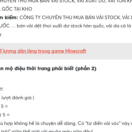
HUYÊN THU MUA BÁN VẢI STOCK, VẢI XUẤT DƯ, VẢI TỒN 
 GỐC TẠI KHO
ìm kiếm:
CÔNG TY CHUYÊN THU MUA BÁN VẢI STOCK, VẢI 
… bán vải dệt thoi xuất dư stock hàn quốc, vải da cá là vả
y
ố lượng dân làng trong game Minecraft
ân mộ điệu thời trang phải biết (phần 2)
21
5 lượt đánh giá )
:
5 ⭐
t:
5 ⭐
ù hợp không hề là chuyện dễ dàng. Có “từ điển vải vóc” này 
 trôi” giữa thế giới vải muôn màu nữa đâu!