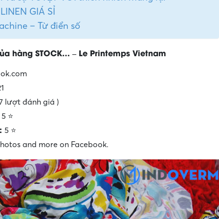
I LINEN GIÁ SỈ
achine – Từ điển số
của hàng STOCK… – Le Printemps Vietnam
ook.com
21
7 lượt đánh giá )
:
5 ⭐
t:
5 ⭐
photos and more on Facebook.