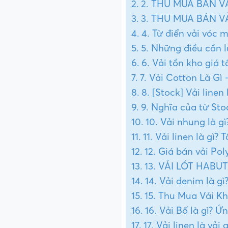
2. THU MUA BÁN V
3. THU MUA BÁN V
4. Từ điển vải vóc 
5. Những điều cần l
6. Vải tồn kho giá 
7. Vải Cotton Là Gì
8. [Stock] Vải line
9. Nghĩa của từ Sto
10. Vải nhung là g
11. Vải linen là gì
12. Giá bán vải P
13. VẢI LÓT HABUT
14. Vải denim là g
15. Thu Mua Vải K
16. Vải Bố là gì? 
17. Vải linen là vả