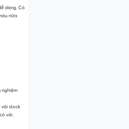
 dễ dàng. Có
n màu nữa
h nghiệm
 vải stock
cò vải.