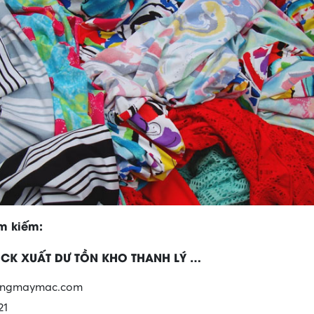
ìm kiếm:
OCK XUẤT DƯ TỒN KHO THANH LÝ …
rangmaymac.com
21