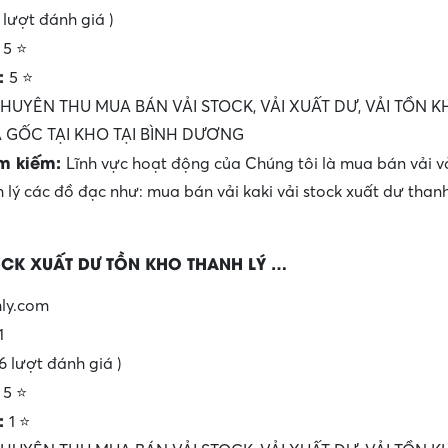
6 lượt đánh giá )
:
5 ⭐
t:
5 ⭐
HUYÊN THU MUA BÁN VẢI STOCK, VẢI XUẤT DƯ, VẢI TỒN 
 GỐC TẠI KHO TẠI BÌNH DƯƠNG
ìm kiếm:
Lĩnh vực hoạt động của Chúng tôi là mua bán vải vả
 lý các đồ đạc như: mua bán vải kaki vải stock xuất dư thanh
OCK XUẤT DƯ TỒN KHO THANH LÝ …
ly.com
1
6 lượt đánh giá )
:
5 ⭐
t:
1 ⭐