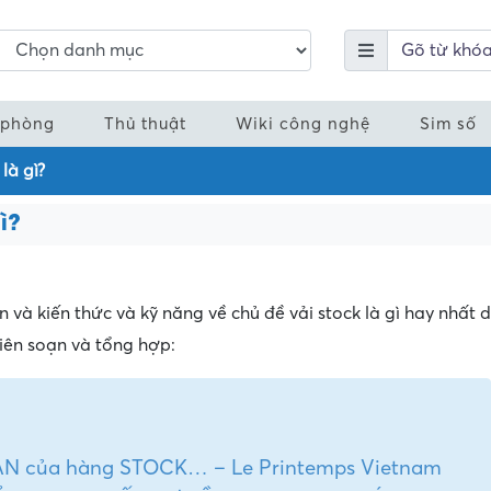
 phòng
Thủ thuật
Wiki công nghệ
Sim số
là gì?
ì?
 và kiến thức và kỹ năng về chủ đề vải stock là gì hay nhất d
iên soạn và tổng hợp:
FAN của hàng STOCK… – Le Printemps Vietnam