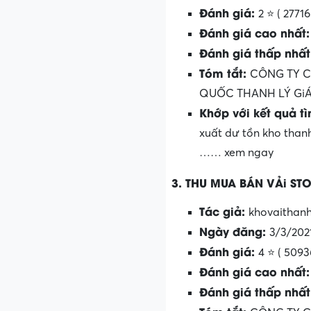
Đánh giá:
2 ⭐ ( 2771
Đánh giá cao nhất
Đánh giá thấp nhấ
Tóm tắt:
CÔNG TY C
QUỐC THANH LÝ GiÁ
Khớp với kết quả t
xuất dư tồn kho thanh
…… xem ngay
3. THU MUA BÁN VẢi ST
Tác giả:
khovaithanh
Ngày đăng:
3/3/202
Đánh giá:
4 ⭐ ( 5093
Đánh giá cao nhất
Đánh giá thấp nhấ