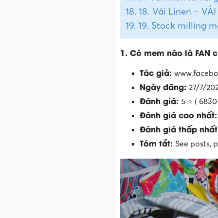
18. Vải Linen – VẢ
19. Stock milling m
1. Có mem nào là FAN 
Tác giả:
www.faceb
Ngày đăng:
27/7/20
Đánh giá:
5 ⭐ ( 6830
Đánh giá cao nhất
Đánh giá thấp nhấ
Tóm tắt:
See posts, 