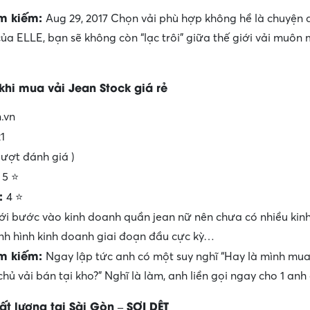
ìm kiếm:
Aug 29, 2017 Chọn vải phù hợp không hề là chuyện
 của ELLE, bạn sẽ không còn “lạc trôi” giữa thế giới vải muô
khi mua vải Jean Stock giá rẻ
.vn
1
 lượt đánh giá )
:
5 ⭐
t:
4 ⭐
i bước vào kinh doanh quần jean nữ nên chưa có nhiều kin
ình hình kinh doanh giai đoạn đầu cực kỳ…
ìm kiếm:
Ngay lập tức anh có một suy nghĩ “Hay là mình mua
chủ vải bán tại kho?” Nghĩ là làm, anh liền gọi ngay cho 1 anh 
hất lượng tại Sài Gòn – SỢI DỆT