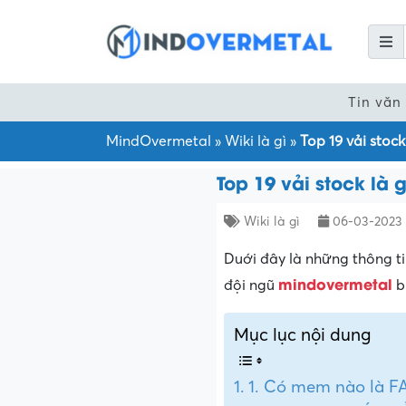
Tin văn
MindOvermetal
»
Wiki là gì
»
Top 19 vải stock 
Top 19 vải stock là g
Wiki là gì
06-03-2023
Duới đây là những thông tin
mindovermetal
đội ngũ
b
Mục lục nội dung
1. Có mem nào là 