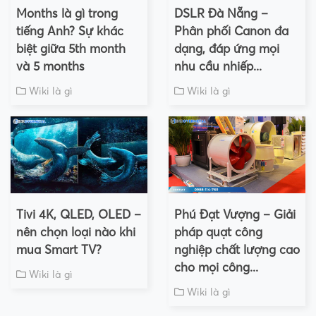
Months là gì trong
DSLR Đà Nẵng –
tiếng Anh? Sự khác
Phân phối Canon đa
biệt giữa 5th month
dạng, đáp ứng mọi
và 5 months
nhu cầu nhiếp...
Wiki là gì
Wiki là gì
Tivi 4K, QLED, OLED –
Phú Đạt Vượng – Giải
nên chọn loại nào khi
pháp quạt công
mua Smart TV?
nghiệp chất lượng cao
cho mọi công...
Wiki là gì
Wiki là gì