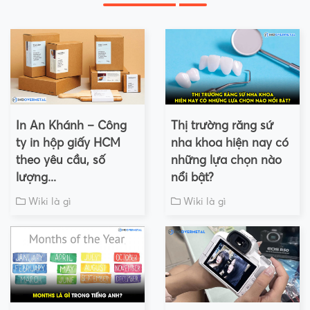
In An Khánh – Công
Thị trường răng sứ
ty in hộp giấy HCM
nha khoa hiện nay có
theo yêu cầu, số
những lựa chọn nào
lượng...
nổi bật?
Wiki là gì
Wiki là gì