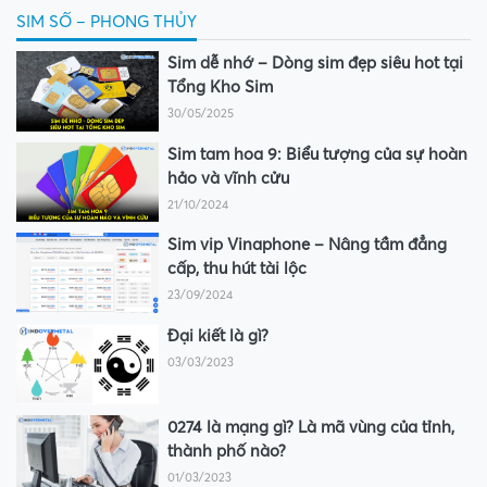
SIM SỐ – PHONG THỦY
Sim dễ nhớ – Dòng sim đẹp siêu hot tại
Tổng Kho Sim
30/05/2025
Sim tam hoa 9: Biểu tượng của sự hoàn
hảo và vĩnh cửu
21/10/2024
Sim vip Vinaphone – Nâng tầm đẳng
cấp, thu hút tài lộc
23/09/2024
Đại kiết là gì?
03/03/2023
0274 là mạng gì? Là mã vùng của tỉnh,
thành phố nào?
01/03/2023