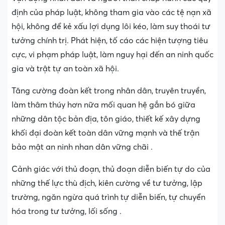
định của pháp luật, không tham gia vào các tệ nạn xã
hội, không để kẻ xấu lợi dụng lôi kéo, làm suy thoái tư
tưởng chính trị. Phát hiện, tố cáo các hiện tượng tiêu
cực, vi phạm pháp luật, làm nguy hại đến an ninh quốc
gia và trật tự an toàn xã hội.
Tăng cường đoàn kết trong nhân dân, truyên truyền,
làm thâm thúy hơn nữa mối quan hệ gắn bó giữa
những dân tộc bản địa, tôn giáo, thiết kế xây dựng
khối đại đoàn kết toàn dân vững mạnh và thế trận
bảo mật an ninh nhan dân vững chãi .
Cảnh giác với thủ đoạn, thủ đoạn diễn biến tự do của
những thế lực thù địch, kiên cường về tư tưởng, lập
trường, ngăn ngừa quá trình tự diễn biến, tự chuyển
hóa trong tư tưởng, lối sống .