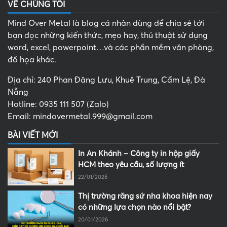
VỀ CHÚNG TÔI
Mind Over Metal là blog cá nhân dùng để chia sẻ tới
bạn đọc những kiến thức, mẹo hay, thủ thuật sử dụng
word, excel, powerpoint…và các phần mềm văn phòng,
đồ họa khác.
Địa chỉ: 240 Phan Đăng Lưu, Khuê Trung, Cẩm Lệ, Đà
Nẵng
Hotline: 0935 111 507 (Zalo)
Email: mindovermetal.999@gmail.com
BÀI VIẾT MỚI
In An Khánh – Công ty in hộp giấy
HCM theo yêu cầu, số lượng ít
22/01/2026
Thị trường răng sứ nha khoa hiện nay
có những lựa chọn nào nổi bật?
20/01/2026