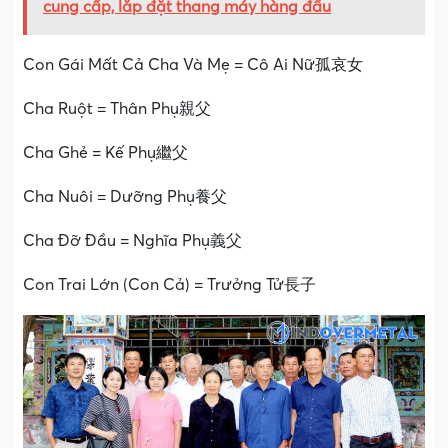
cung cấp, lắp đặt thang máy hàng đầu
Con Gái Mất Cả Cha Và Mẹ = Cô Ai Nữ孤哀女
Cha Ruột = Thân Phụ親父
Cha Ghẻ = Kế Phụ繼父
Cha Nuôi = Dưỡng Phụ養父
Cha Đỡ Đầu = Nghĩa Phụ義父
Con Trai Lớn (Con Cả) = Trưởng Tử長子