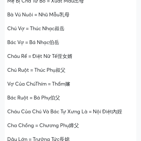
Mẹ Bị Cha Từ Bỏ = Xuất Mẫu出母
Bà Vú Nuôi = Nhũ Mẫu乳母
Chú Vợ = Thúc Nhạc叔岳
Bác Vợ = Bá Nhạc伯岳
Cháu Rể = Điệt Nữ Tế侄女婿
Chú Ruột = Thúc Phụ叔父
Vợ Của ChúThím = Thẩm嬸
Bác Ruột = Bá Phụ伯父
Cháu Của Chú Và Bác Tự Xưng Là = Nội Điệt內姪
Cha Chồng = Chương Phụ嫜父
Dâu Lớn = Trưởng Tức長媳