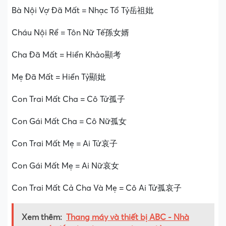
Bà Nội Vợ Đã Mất = Nhạc Tổ Tỷ岳祖妣
Cháu Nội Rể = Tôn Nữ Tế孫女婿
Cha Đã Mất = Hiển Khảo顯考
Mẹ Đã Mất = Hiển Tỷ顯妣
Con Trai Mất Cha = Cô Tử孤子
Con Gái Mất Cha = Cô Nữ孤女
Con Trai Mất Mẹ = Ai Tử哀子
Con Gái Mất Mẹ = Ai Nữ哀女
Con Trai Mất Cả Cha Và Mẹ = Cô Ai Tử孤哀子
Xem thêm:
Thang máy và thiết bị ABC - Nhà