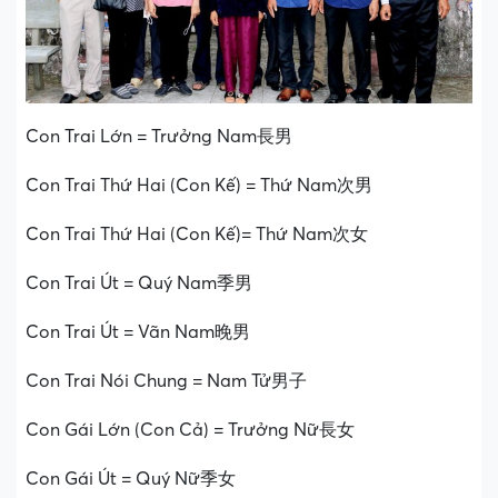
Con Trai Lớn = Trưởng Nam長男
Con Trai Thứ Hai (Con Kế) = Thứ Nam次男
Con Trai Thứ Hai (Con Kế)= Thứ Nam次女
Con Trai Út = Quý Nam季男
Con Trai Út = Vãn Nam晚男
Con Trai Nói Chung = Nam Tử男子
Con Gái Lớn (Con Cả) = Trưởng Nữ長女
Con Gái Út = Quý Nữ季女