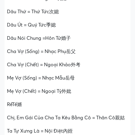
Dâu Thứ = Thứ Tức次媳
Dâu Út = Quý Tức季媳
Dâu Nói Chung =Hôn Tử婚子
Cha Vợ (Sống) = Nhạc Phụ岳父
Cha Vợ (Chết) = Ngoại Khảo外考
Mẹ Vợ (Sống) = Nhạc Mẫu岳母
Mẹ Vợ (Chết) = Ngoại Tỷ外妣
RểTế婿
Chị, Em Gái Của Cha Ta Kêu Bằng Cô = Thân Cô親姑
Ta Tự Xưng Là = Nội Điệt內姪