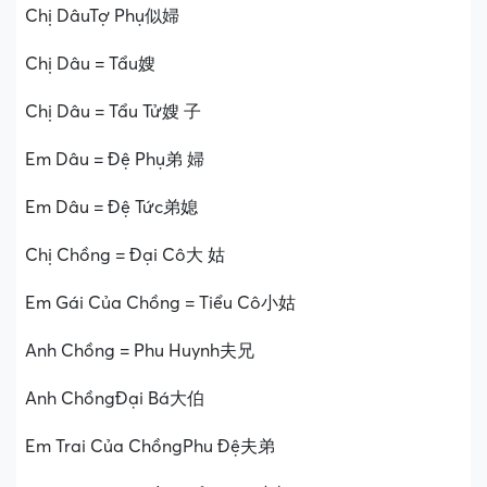
Chị DâuTợ Phụ似婦
Chị Dâu = Tẩu嫂
Chị Dâu = Tẩu Tử嫂 子
Em Dâu = Đệ Phụ弟 婦
Em Dâu = Đệ Tức弟媳
Chị Chồng = Đại Cô大 姑
Em Gái Của Chồng = Tiểu Cô小姑
Anh Chồng = Phu Huynh夫兄
Anh ChồngĐại Bá大伯
Em Trai Của ChồngPhu Đệ夫弟