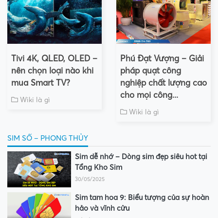
Tivi 4K, QLED, OLED –
Phú Đạt Vượng – Giải
nên chọn loại nào khi
pháp quạt công
mua Smart TV?
nghiệp chất lượng cao
cho mọi công...
Wiki là gì
Wiki là gì
SIM SỐ – PHONG THỦY
Sim dễ nhớ – Dòng sim đẹp siêu hot tại
Tổng Kho Sim
30/05/2025
Sim tam hoa 9: Biểu tượng của sự hoàn
hảo và vĩnh cửu