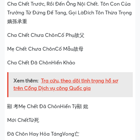
Cha Chết Trước, Rồi Đến Ông Nội Chết. Tôn Con Của
Trưởng Tử Đứng Để Tang, Gọi LàĐích Tôn Thừa Trọng
嫡孫承重
Cha Chết Chưa ChônCố Phụ故父
Mẹ Chết Chưa ChônCố Mẫu故母
Cha Chết Đã ChônHiển Khảo
Xem thêm:
Tra cứu, theo dõi tình trạng hồ sơ
trên Cổng Dịch vụ công Quốc gia
顯 考Mẹ Chết Đã ChônHiển Tỷ顯 妣
Mới ChếtTử死
Đã Chôn Hay Hỏa TángVong亡