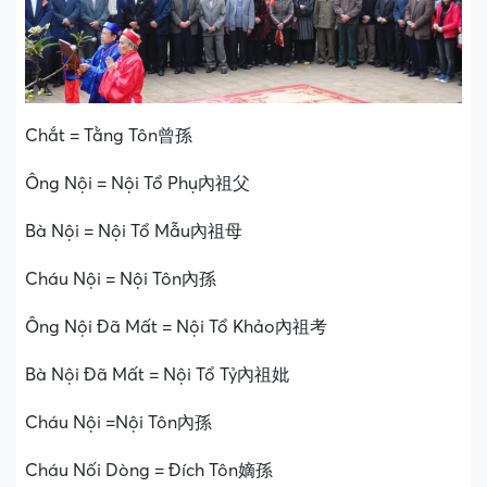
Chắt = Tằng Tôn曾孫
Ông Nội = Nội Tổ Phụ內祖父
Bà Nội = Nội Tổ Mẫu內祖母
Cháu Nội = Nội Tôn內孫
Ông Nội Đã Mất = Nội Tổ Khảo內祖考
Bà Nội Đã Mất = Nội Tổ Tỷ內祖妣
Cháu Nội =Nội Tôn內孫
Cháu Nối Dòng = Đích Tôn嫡孫