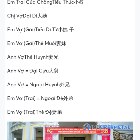
Em Trai Của ChồngTiểu Thúc小叔
Chị VợĐại Di大姨
Em Vợ (Gái)Tiểu Di Tử小姨 子
Em Vợ (Gái)Thê Muội妻妹
Anh VợThê Huynh妻兄
Anh Vợ = Đại Cựu大舅
Anh Vợ = Ngoại Huynh外兄
Em Vợ (Trai) = Ngoại Đệ外弟
Em Vợ (Trai)Thê Đệ妻弟