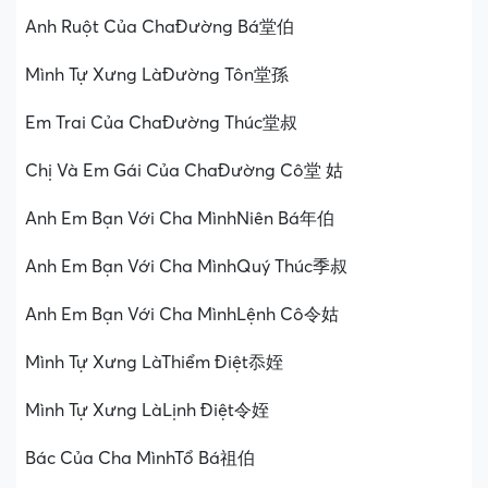
Anh Ruột Của ChaĐường Bá堂伯
Mình Tự Xưng LàĐường Tôn堂孫
Em Trai Của ChaĐường Thúc堂叔
Chị Và Em Gái Của ChaĐường Cô堂 姑
Anh Em Bạn Với Cha MìnhNiên Bá年伯
Anh Em Bạn Với Cha MìnhQuý Thúc季叔
Anh Em Bạn Với Cha MìnhLệnh Cô令姑
Mình Tự Xưng LàThiểm Điệt忝姪
Mình Tự Xưng LàLịnh Điệt令姪
Bác Của Cha MìnhTổ Bá祖伯