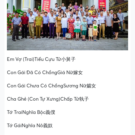
Em Vợ (Trai)Tiểu Cựu Tử小舅子
Con Gái Đã Có ChồngGiá Nữ嫁女
Con Gái Chưa Có ChồngSương Nữ孀女
Cha Ghẻ (Con Tự Xưng)Chấp Tử執子
Tớ TraiNghĩa Bộc義僕
Tớ GáiNghĩa Nô義奴