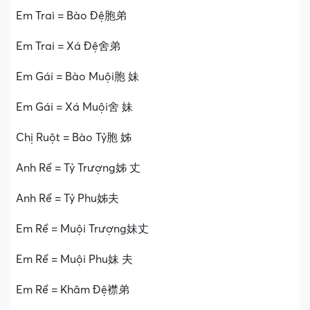
Em Trai = Bào Đệ胞弟
Em Trai = Xá Đệ舍弟
Em Gái = Bào Muội胞 妹
Em Gái = Xá Muội舍 妹
Chị Ruột = Bào Tỷ胞 姊
Anh Rể = Tỷ Trượng姊 丈
Anh Rể = Tỷ Phu姊夫
Em Rể = Muội Trượng妹丈
Em Rể = Muội Phu妹 夫
Em Rể = Khâm Đệ襟弟