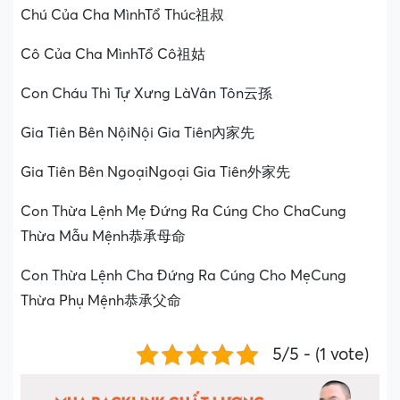
Chú Của Cha MìnhTổ Thúc祖叔
Cô Của Cha MìnhTổ Cô祖姑
Con Cháu Thì Tự Xưng LàVân Tôn云孫
Gia Tiên Bên NộiNội Gia Tiên內家先
Gia Tiên Bên NgoạiNgoại Gia Tiên外家先
Con Thừa Lệnh Mẹ Đứng Ra Cúng Cho ChaCung
Thừa Mẫu Mệnh恭承母命
Con Thừa Lệnh Cha Đứng Ra Cúng Cho MẹCung
Thừa Phụ Mệnh恭承父命
5/5 - (1 vote)