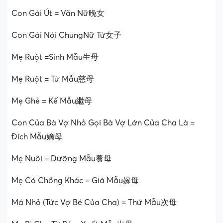
Con Gái Út = Vãn Nữ晚女
Con Gái Nói ChungNữ Tử女子
Mẹ Ruột =Sinh Mẫu生母
Mẹ Ruột = Từ Mẫu慈母
Mẹ Ghẻ = Kế Mẫu繼母
Con Của Bà Vợ Nhỏ Gọi Bà Vợ Lớn Của Cha Là =
Đích Mẫu嫡母
Mẹ Nuôi = Dưỡng Mẫu養母
Mẹ Có Chồng Khác = Giá Mẫu嫁母
Má Nhỏ (Tức Vợ Bé Của Cha) = Thứ Mẫu次母