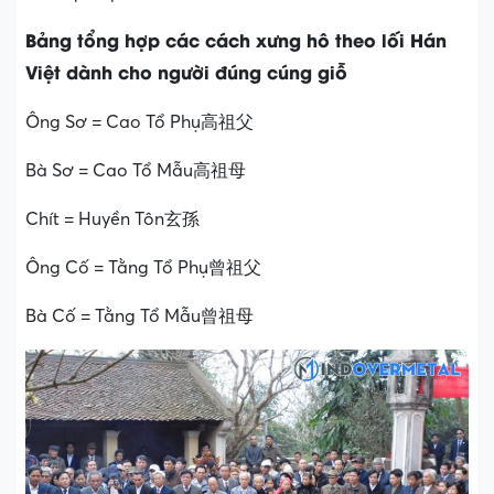
Bảng tổng hợp các cách xưng hô theo lối Hán
Việt
dành cho người đúng cúng giỗ
Ông Sơ = Cao Tổ Phụ高祖父
Bà Sơ = Cao Tổ Mẫu高祖母
Chít = Huyền Tôn玄孫
Ông Cố = Tằng Tổ Phụ曾祖父
Bà Cố = Tằng Tổ Mẫu曾祖母