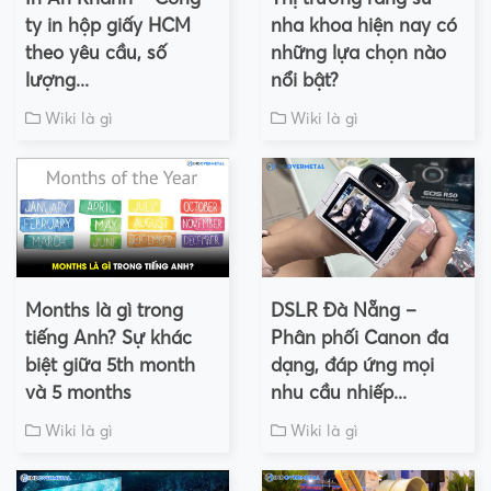
ty in hộp giấy HCM
nha khoa hiện nay có
theo yêu cầu, số
những lựa chọn nào
lượng...
nổi bật?
Wiki là gì
Wiki là gì
Months là gì trong
DSLR Đà Nẵng –
tiếng Anh? Sự khác
Phân phối Canon đa
biệt giữa 5th month
dạng, đáp ứng mọi
và 5 months
nhu cầu nhiếp...
Wiki là gì
Wiki là gì