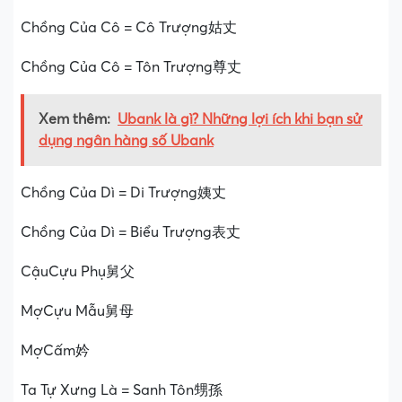
Chồng Của Cô = Cô Trượng姑丈
Chồng Của Cô = Tôn Trượng尊丈
Xem thêm:
Ubank là gì? Những lợi ích khi bạn sử
dụng ngân hàng số Ubank
Chồng Của Dì = Di Trượng姨丈
Chồng Của Dì = Biểu Trượng表丈
CậuCựu Phụ舅父
MợCựu Mẫu舅母
MợCấm妗
Ta Tự Xưng Là = Sanh Tôn甥孫