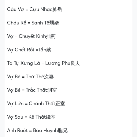
Cậu Vợ = Cựu Nhạc舅岳
Cháu Rể = Sanh Tế甥婿
Vợ = Chuyết Kinh拙荊
Vợ Chết Rồi =Tẩn嬪
Ta Tự Xưng Là = Lương Phu良夫
Vợ Bé = Thứ Thê次妻
Vợ Bé = Trắc Thất測室
Vợ Lớn = Chánh Thất正室
Vợ Sau = Kế Thất繼室
Anh Ruột = Bào Huynh胞兄