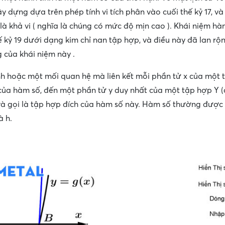
y dựng dựa trên phép tính vi tích phân vào cuối thế kỷ 17, và
là khả vi ( nghĩa là chúng có mức độ mịn cao ). Khái niệm h
ế kỷ 19 dưới dạng kim chỉ nan tập hợp, và điều này đã lan rộ
của khái niệm này .
nh hoặc một mối quan hệ mà liên kết mỗi phần tử x của một 
của hàm số, đến một phần tử y duy nhất của một tập hợp Y (c
và gọi là tập hợp đích của hàm số này. Hàm số thường được 
à h.