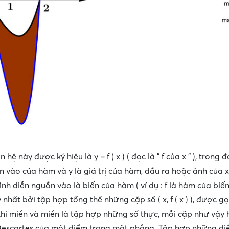
hệ này được ký hiệu là y = f ( x ) ( đọc là ” f của x ” ), trong 
 vào của hàm và y là giá trị của hàm, đầu ra hoặc ảnh của x th
nh diễn nguồn vào là biến của hàm ( ví dụ : f là hàm của biến 
nhất bởi tập hợp tổng thể những cặp số ( x, f ( x ) ), được gọi
] Khi miền và miền là tập hợp những số thực, mỗi cặp như vậy
 Descartes của một điểm trong mặt phẳng. Tập hợp những đ