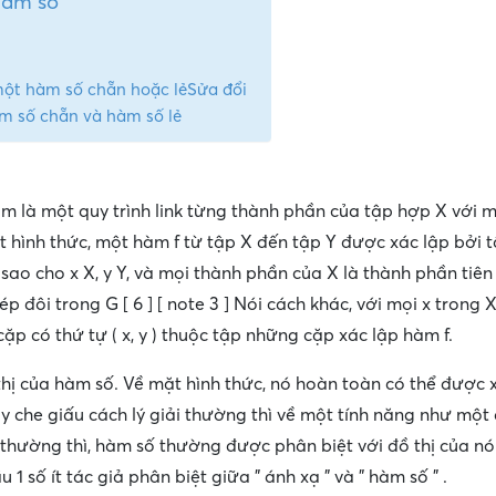
hàm số
một hàm số chẵn hoặc lẻSửa đổi
àm số chẵn và hàm số lẻ
m là một quy trình link từng thành phần của tập hợp X với 
t hình thức, một hàm f từ tập X đến tập Y được xác lập bởi
) sao cho x X, y Y, và mọi thành phần của X là thành phần tiê
 đôi trong G [ 6 ] [ note 3 ] Nói cách khác, với mọi x trong 
p có thứ tự ( x, y ) thuộc tập những cặp xác lập hàm f.
hị của hàm số. Về mặt hình thức, nó hoàn toàn có thể được x
y che giấu cách lý giải thường thì về một tính năng như một q
 thường thì, hàm số thường được phân biệt với đồ thị của n
1 số ít tác giả phân biệt giữa ” ánh xạ ” và ” hàm số ” .