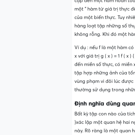
cập đến một hàm hoàn toàn 
một ” hàm từ giá trị thực đ
của một biến thực. Tuy nhi
hàng loạt tập những số th
không rỗng. Khi đó một hà
Ví dụ : nếu f là một hàm có
x với giá trị g ( x ) = 1 f ( x 
đến miền số thực, có miền x
tập hợp những ảnh của tổng 
vùng phạm vi đôi lúc được s
thường sử dụng trong nhữn
Định nghĩa dùng qua
Bất kỳ tập con nào của tích
}xác lập một quan hệ hai ng
này. Rõ ràng là một quan h