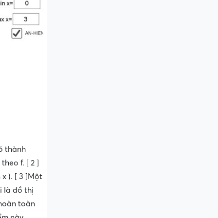
đó thành
eo f. [ 2 ]
x ). [ 3 ]Một
 là đồ thị
 hoàn toàn
iểm này