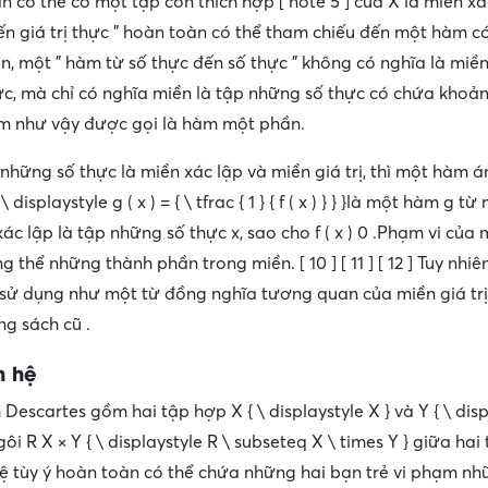
có thể có một tập con thích hợp [ note 5 ] của X là miền xác
ến giá trị thực ” hoàn toàn có thể tham chiếu đến một hàm có
ên, một ” hàm từ số thực đến số thực ” không có nghĩa là miề
ực, mà chỉ có nghĩa miền là tập những số thực có chứa kho
m như vậy được gọi là hàm một phần.
 những số thực là miền xác lập và miền giá trị, thì một hàm án
) { \ displaystyle g ( x ) = { \ tfrac { 1 } { f ( x ) } } }là một hàm g 
ác lập là tập những số thực x, sao cho f ( x ) 0 .Phạm vi của
thể những thành phần trong miền. [ 10 ] [ 11 ] [ 12 ] Tuy nhiê
ử dụng như một từ đồng nghĩa tương quan của miền giá trị, [ 
g sách cũ .
n hệ
 Descartes gồm hai tập hợp X { \ displaystyle X } và Y { \ disp
ôi R X × Y { \ displaystyle R \ subseteq X \ times Y } giữa hai
ệ tùy ý hoàn toàn có thể chứa những hai bạn trẻ vi phạm nh