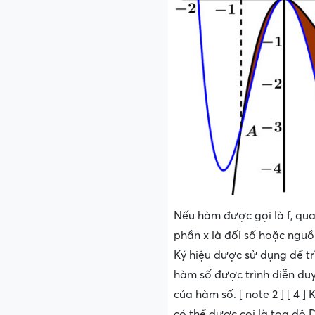
Nếu hàm được gọi là f, quan 
phần x là đối số hoặc nguồn
Ký hiệu được sử dụng để trì
hàm số được trình diễn duy 
của hàm số. [ note 2 ] [ 4 
có thể được coi là tọa độ