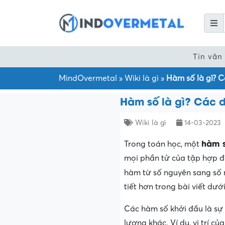
Tin văn
MindOvermetal
»
Wiki là gì
»
Hàm số là gì? C
Hàm số là gì? Các 
Wiki là gì
14-03-2023
hàm 
Trong toán học, một
mọi phần tử của tập hợp đầ
hàm từ số nguyên sang số 
tiết hơn trong bài viết dướ
Các hàm số khởi đầu là sự
lượng khác. Ví dụ, vị trí c