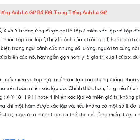
Tiếng Anh Là Gì? Bồ Kết Trong Tiếng Anh Là Gì?
, X và Y tương ứng được gọi là tập / miền xác lập và tập đíc
y ) thuộc tập xác lập f, thì y là ảnh của x trải qua f, hoặc giá tr
 biệt, trong ngữ cảnh của những số lượng, người ta cũng nói 
 x của biến của nó, hay ngắn gọn hơn, y là giá trị của f của x, đ
u, nếu miền và tập hợp miền xác lập của chúng giống nhau và
trên toàn miền xác lập đó. Chính thức hơn, f = g nếu f ( x ) = 
g : X Y [ 8 ] [ 9 ] [ note 4 ]Miền xác lập và miền giá trị không 
ng khi một hàm được xác lập và, nếu không có một số ít đo 
ể khó ), người ta hoàn toàn có thể chỉ biết rằng miền được c