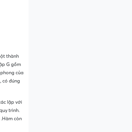
một thành
 tập G gồm
n phong của
X, có đúng
ác lập với
uy trình.
ó .Hàm còn