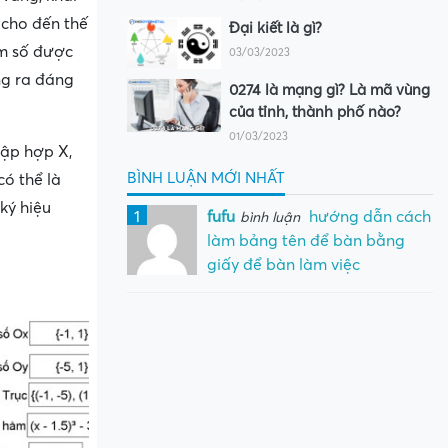
 cho đến thế
Đại kiết là gì?
àm số được
03/03/2023
ng ra đáng
0274 là mạng gì? Là mã vùng
của tỉnh, thành phố nào?
01/03/2023
tập hợp X,
BÌNH LUẬN MỚI NHẤT
ó thể là
ký hiệu
1
fufu
hướng dẫn cách
bình luận
làm bảng tên để bàn bằng
giấy để bàn làm việc