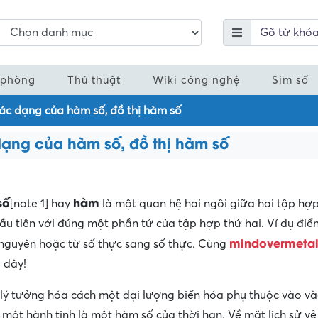
 phòng
Thủ thuật
Wiki công nghệ
Sim số
ác dạng của hàm số, đồ thị hàm số
dạng của hàm số, đồ thị hàm số
số
hàm
[note 1] hay
là một quan hệ hai ngôi giữa hai tập hợp 
u tiên với đúng một phần tử của tập hợp thứ hai. Ví dụ điển
mindovermeta
nguyên hoặc từ số thực sang số thực. Cùng
i đây!
 lý tưởng hóa cách một đại lượng biến hóa phụ thuộc vào v
ủa một hành tinh là một hàm số của thời hạn. Về mặt lịch sử vẻ