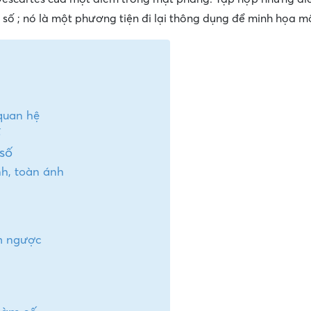
 số ; nó là một phương tiện đi lại thông dụng để minh họa m
quan hệ
ố
số
h, toàn ánh
m ngược