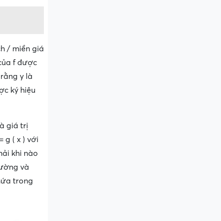
h / miền giá
ị của f được
rằng y là
ược ký hiệu
 giá trị
g ( x ) với
phải khi nào
lường và
hứa trong