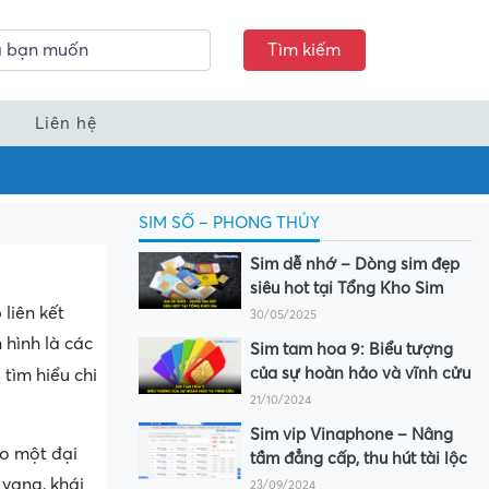
Tìm kiếm
Liên hệ
SIM SỐ – PHONG THỦY
Sim dễ nhớ – Dòng sim đẹp
siêu hot tại Tổng Kho Sim
liên kết
30/05/2025
 hình là các
Sim tam hoa 9: Biểu tượng
l
của sự hoàn hảo và vĩnh cửu
tìm hiểu chi
21/10/2024
Sim vip Vinaphone – Nâng
ào một đại
tầm đẳng cấp, thu hút tài lộc
 vang, khái
23/09/2024