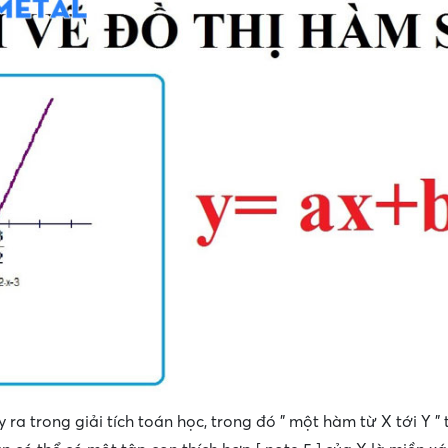
 ra trong giải tích toán học, trong đó ” một hàm từ X tới Y 