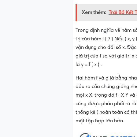
Xem thêm:
Trái Bồ Kết 
Trong định nghĩa về hàm số
trị của hàm f [ 7 ] Nếu ( x, 
vận dụng cho đối số x. Đặc
giá trị của f so với giá trị
là y = f ( x ) .
Hai hàm f và g là bằng nha
đầu ra của chúng giống nhau 
mọi x X, trong đó f : X Y và 
cũng được phân phối rõ rà
thống kê ( hoàn toàn có th
một tập hợp lớn hơn.