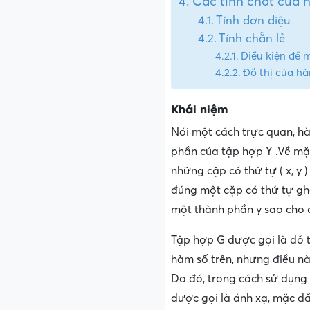
Các tính chất của 
Tính đơn điệu
Tính chẵn lẻ
Điều kiện để 
Đồ thị của h
Khái niệm
Nói một cách trực quan, hà
phần của tập hợp Y .Về mặ
những cặp có thứ tự ( x, y 
đúng một cặp có thứ tự ghép
một thành phần y sao cho cặ
Tập hợp G được gọi là đồ t
hàm số trên, nhưng điều nà
Do đó, trong cách sử dụng
được gọi là ánh xạ, mặc dầu 