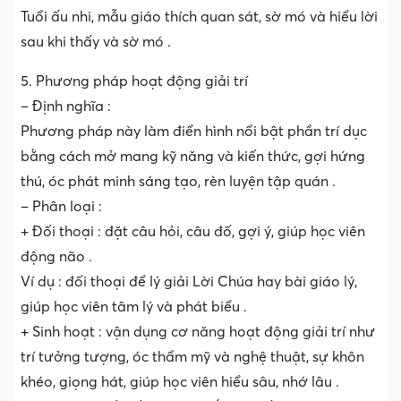
Tuổi ấu nhi, mẫu giáo thích quan sát, sờ mó và hiểu lời
sau khi thấy và sờ mó .
5. Phương pháp hoạt động giải trí
– Định nghĩa :
Phương pháp này làm điển hình nổi bật phần trí dục
bằng cách mở mang kỹ năng và kiến thức, gợi hứng
thú, óc phát minh sáng tạo, rèn luyện tập quán .
– Phân loại :
+ Đối thoại : đặt câu hỏi, câu đố, gợi ý, giúp học viên
động não .
Ví dụ : đối thoại để lý giải Lời Chúa hay bài giáo lý,
giúp học viên tâm lý và phát biểu .
+ Sinh hoạt : vận dụng cơ năng hoạt động giải trí như
trí tưởng tượng, óc thẩm mỹ và nghệ thuật, sự khôn
khéo, giọng hát, giúp học viên hiểu sâu, nhớ lâu .