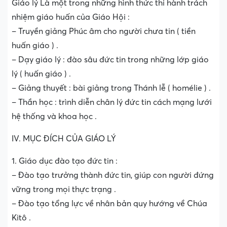
Giáo lý Là một trong những hình thức thi hành trách
nhiệm giáo huấn của Giáo Hội :
– Truyền giảng Phúc âm cho người chưa tin ( tiền
huấn giáo ) .
– Dạy giáo lý : đào sâu đức tin trong những lớp giáo
lý ( huấn giáo ) .
– Giảng thuyết : bài giảng trong Thánh lễ ( homélie ) .
– Thần học : trình diễn chân lý đức tin cách mạng lưới
hệ thống và khoa học .
IV. MỤC ĐÍCH CỦA GIÁO LÝ
1. Giáo dục đào tạo đức tin :
– Đào tạo trưởng thành đức tin, giúp con người đứng
vững trong mọi thực trạng .
– Đào tạo tổng lực về nhân bản quy hướng về Chúa
Kitô .