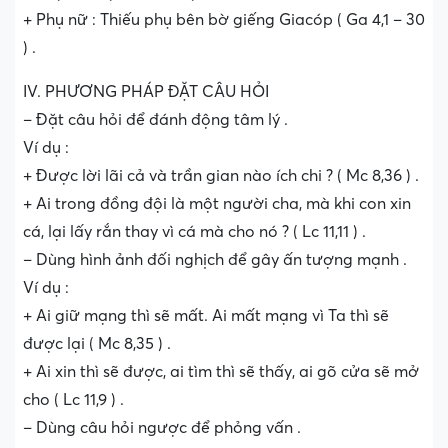
+ Phụ nữ : Thiếu phụ bên bờ giếng Giacóp ( Ga 4,1 – 30
) .
IV. PHƯƠNG PHÁP ĐẶT CÂU HỎI
– Đặt câu hỏi để đánh động tâm lý .
Ví dụ :
+ Được lời lãi cả và trần gian nào ích chi ? ( Mc 8,36 ) .
+ Ai trong đồng đội là một người cha, mà khi con xin
cá, lại lấy rắn thay vì cá mà cho nó ? ( Lc 11,11 ) .
– Dùng hình ảnh đối nghịch để gây ấn tượng mạnh .
Ví dụ :
+ Ai giữ mạng thì sẽ mất. Ai mất mạng vì Ta thì sẽ
được lại ( Mc 8,35 ) .
+ Ai xin thì sẽ được, ai tìm thì sẽ thấy, ai gõ cửa sẽ mở
cho ( Lc 11,9 ) .
– Dùng câu hỏi ngược để phỏng vấn .