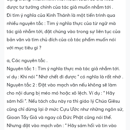
được tư tưởng chính của tác giả muốn nhắm tới .
Đi tìm ý nghĩa của Kinh Thánh là một tiến trình qua
nhiều nguyên tắc : Tìm ý nghĩa thực của từ ngữ mà
tác giả nhắm tới, đặt chúng vào trong sự liên tục của
bản văn và tìm chủ đích của cả tác phẩm muốn nói
với mục tiêu gì ?
a, Các nguyên tắc .
Nguyên tắc 1 : Tìm ý nghĩa thực mà tác giả nhắm tới.
ví dụ : Khi nói “ Nhớ chết đi được ” có nghĩa là rất nhớ .
Nguyên tắc 2 : Đặt vào mạch văn nếu không sẽ làm
cho nội dung bị méo mó hoặc xô lệch. Ví dụ : “ Hãy
sám hối ”. Nếu tách câu này ra thì giáo lý Chúa Giêsu
cũng chỉ dừng lại ở mức Cựu Ước như những ngôn sứ,
Gioan Tẩy Giả và ngay cả Đức Phật cũng nói thế.
Nhưng đặt vào mạch văn : “ Hãy sám hối và tin vào