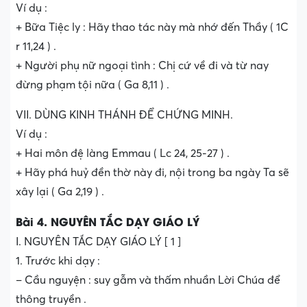
Ví dụ :
+ Bữa Tiệc ly : Hãy thao tác này mà nhớ đến Thầy ( 1C
r 11,24 ) .
+ Người phụ nữ ngoại tình : Chị cứ về đi và từ nay
đừng phạm tội nữa ( Ga 8,11 ) .
VII. DÙNG KINH THÁNH ĐỂ CHỨNG MINH.
Ví dụ :
+ Hai môn đệ làng Emmau ( Lc 24, 25-27 ) .
+ Hãy phá huỷ đền thờ này đi, nội trong ba ngày Ta sẽ
xây lại ( Ga 2,19 ) .
Bài 4. NGUYÊN TẮC DẠY GIÁO LÝ
I. NGUYÊN TẮC DẠY GIÁO LÝ [ 1 ]
1. Trước khi dạy :
– Cầu nguyện : suy gẫm và thấm nhuần Lời Chúa để
thông truyền .