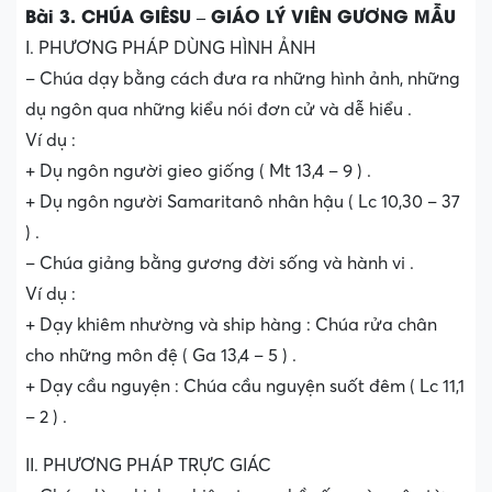
Bài 3. CHÚA GIÊSU – GIÁO LÝ VIÊN GƯƠNG MẪU
I. PHƯƠNG PHÁP DÙNG HÌNH ẢNH
– Chúa dạy bằng cách đưa ra những hình ảnh, những
dụ ngôn qua những kiểu nói đơn cử và dễ hiểu .
Ví dụ :
+ Dụ ngôn người gieo giống ( Mt 13,4 – 9 ) .
+ Dụ ngôn người Samaritanô nhân hậu ( Lc 10,30 – 37
) .
– Chúa giảng bằng gương đời sống và hành vi .
Ví dụ :
+ Dạy khiêm nhường và ship hàng : Chúa rửa chân
cho những môn đệ ( Ga 13,4 – 5 ) .
+ Dạy cầu nguyện : Chúa cầu nguyện suốt đêm ( Lc 11,1
– 2 ) .
II. PHƯƠNG PHÁP TRỰC GIÁC