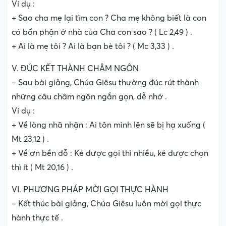
Ví dụ :
+ Sao cha mẹ lại tìm con ? Cha mẹ không biết là con
có bổn phận ở nhà của Cha con sao ? ( Lc 2,49 ) .
+ Ai là mẹ tôi ? Ai là bạn bè tôi ? ( Mc 3,33 ) .
V. ĐÚC KẾT THÀNH CHÂM NGÔN
– Sau bài giảng, Chúa Giêsu thường đúc rút thành
những câu châm ngôn ngắn gọn, dễ nhớ .
Ví dụ :
+ Về lòng nhã nhặn : Ai tôn mình lên sẽ bị hạ xuống (
Mt 23,12 ) .
+ Về ơn bền đỗ : Kẻ được gọi thì nhiều, kẻ được chọn
thì ít ( Mt 20,16 ) .
VI. PHƯƠNG PHÁP MỜI GỌI THỰC HÀNH
– Kết thúc bài giảng, Chúa Giêsu luôn mời gọi thực
hành thực tế .