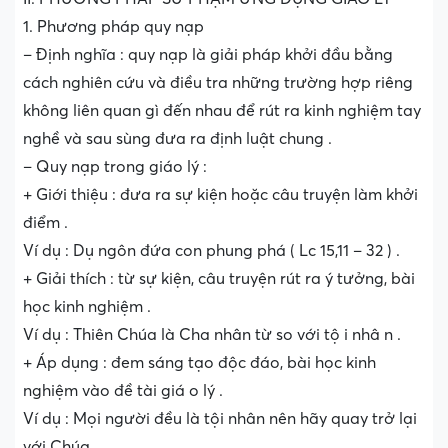
1. Phương pháp quy nạp
– Định nghĩa : quy nạp là giải pháp khởi đầu bằng
cách nghiên cứu và điều tra những trường hợp riêng
không liên quan gì đến nhau để rút ra kinh nghiệm tay
nghề và sau sùng đưa ra định luật chung .
– Quy nạp trong giáo lý :
+ Giới thiệu : đưa ra sự kiện hoặc câu truyện làm khởi
điểm .
Ví dụ : Dụ ngôn đứa con phung phá ( Lc 15,11 – 32 ) .
+ Giải thích : từ sự kiện, câu truyện rút ra ý tưởng, bài
học kinh nghiệm .
Ví dụ : Thiên Chúa là Cha nhân từ so với tộ i nhâ n .
+ Áp dụng : đem sáng tạo độc đáo, bài học kinh
nghiệm vào đề tài giá o lý .
Ví dụ : Mọi người đều là tội nhân nên hãy quay trở lại
với Chúa .