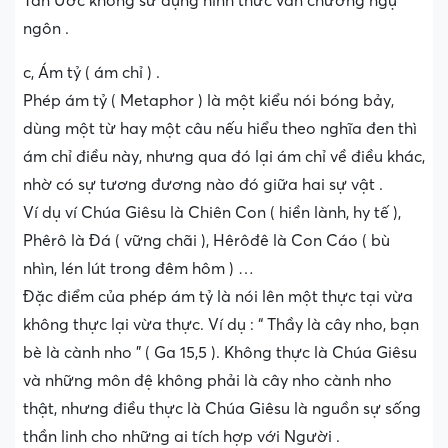
Tân Ước không sử dụng hình thức văn chương ngụ
ngôn .
c, Ám tỷ ( ám chỉ ) .
Phép ám tỷ ( Metaphor ) là một kiểu nói bóng bảy,
dùng một từ hay một câu nếu hiểu theo nghĩa đen thì
ám chỉ điều này, nhưng qua đó lại ám chỉ về điều khác,
nhờ có sự tương đương nào đó giữa hai sự vật .
Ví dụ ví Chúa Giêsu là Chiên Con ( hiền lành, hy tế ),
Phêrô là Đá ( vững chãi ), Hêrôđê là Con Cáo ( bù
nhìn, lén lút trong đêm hôm ) …
Đặc điểm của phép ám tỷ là nói lên một thực tại vừa
không thực lại vừa thực. Ví dụ : “ Thầy là cây nho, bạn
bè là cành nho ” ( Ga 15,5 ). Không thực là Chúa Giêsu
và những môn đệ không phải là cây nho cành nho
thật, nhưng điều thực là Chúa Giêsu là nguồn sự sống
thần linh cho những ai tích hợp với Người .