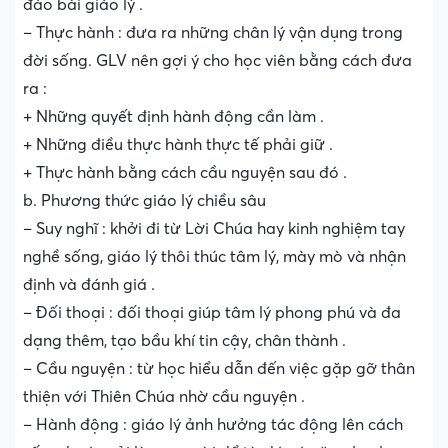
đáo bài giáo lý .
– Thực hành : đưa ra những chân lý vận dụng trong
đời sống. GLV nên gợi ý cho học viên bằng cách đưa
ra :
+ Những quyết định hành động cần làm .
+ Những điều thực hành thực tế phải giữ .
+ Thực hành bằng cách cầu nguyện sau đó .
b. Phương thức giáo lý chiều sâu
– Suy nghĩ : khởi đi từ Lời Chúa hay kinh nghiệm tay
nghề sống, giáo lý thôi thúc tâm lý, mày mò và nhận
định và đánh giá .
– Đối thoại : đối thoại giúp tâm lý phong phú và đa
dạng thêm, tạo bầu khí tin cậy, chân thành .
– Cầu nguyện : từ học hiểu dẫn đến việc gặp gỡ thân
thiện với Thiên Chúa nhờ cầu nguyện .
– Hành động : giáo lý ảnh hưởng tác động lên cách