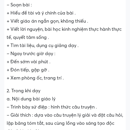
– Soạn bài :
+ Hiểu đề tài và ý chính của bài .
+ Viết giáo án ngắn gọn, không thiếu .
+ Viết lời nguyện, bài học kinh nghiệm thực hành thực
tế, quyết tâm sống .
+ Tìm tài liệu, dụng cụ giảng dạy .
– Ngay trước giờ dạy :
+ Đến sớm vài phút .
+ Đón tiếp, gặp gỡ .
+ Xem phòng ốc, trang trí .
2. Trong khi dạy
a. Nội dung bài giáo lý
– Trình bày sứ điệp : hình thức câu truyện .
– Giải thích : dựa vào câu truyện lý giải và đặt câu hỏi,
lập bảng tóm tắt, sau cùng lồng vào sáng tạo độc