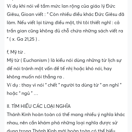
Ví dụ khi nói về tầm mức lan rộng của giáo lý Đức
Giêsu, Gioan viết : “ Còn nhiều điều khác Đức Giêsu đã
làm. Nếu viết lại từng điều một, thì tôi thiết nghĩ : cả
trần gian cũng không đủ chỗ chứa những sách viết ra
” ( x. Ga 21,25 ) .
f, Mỹ từ .
Mỹ từ ( Euchanism ) là kiểu nói dùng những từ lịch sự
để nói tránh một vấn đề tế nhị hoặc khó nói, hay
không muốn nói thẳng ra .
Ví dụ : thay vì nói “ chết ” người ta dùng từ “ an nghỉ ”
hoặc “ ngủ ” …
II. TÌM HIỂU CÁC LOẠI NGHĨA
Thánh Kinh hoàn toàn có thể mang nhiều ý nghĩa khác
nhau, nên cần khám phá những loại nghĩa được sử
dụng trong Thánh Kinh mới hoàn toàn có thể hiểu