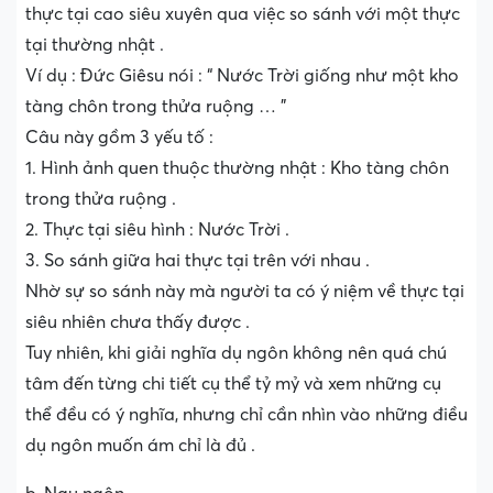
thực tại cao siêu xuyên qua việc so sánh với một thực
tại thường nhật .
Ví dụ : Đức Giêsu nói : “ Nước Trời giống như một kho
tàng chôn trong thửa ruộng … ”
Câu này gồm 3 yếu tố :
1. Hình ảnh quen thuộc thường nhật : Kho tàng chôn
trong thửa ruộng .
2. Thực tại siêu hình : Nước Trời .
3. So sánh giữa hai thực tại trên với nhau .
Nhờ sự so sánh này mà người ta có ý niệm về thực tại
siêu nhiên chưa thấy được .
Tuy nhiên, khi giải nghĩa dụ ngôn không nên quá chú
tâm đến từng chi tiết cụ thể tỷ mỷ và xem những cụ
thể đều có ý nghĩa, nhưng chỉ cần nhìn vào những điều
dụ ngôn muốn ám chỉ là đủ .