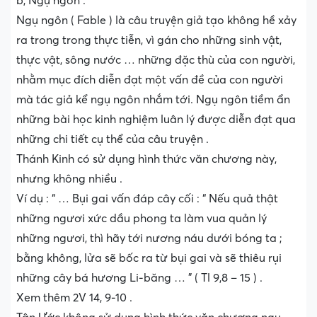
b, Ngụ ngôn .
Ngụ ngôn ( Fable ) là câu truyện giả tạo không hề xảy
ra trong trong thực tiễn, vì gán cho những sinh vật,
thực vật, sông nước … những đặc thù của con người,
nhằm mục đích diễn đạt một vấn đề của con người
mà tác giả kể ngụ ngôn nhắm tới. Ngụ ngôn tiềm ẩn
những bài học kinh nghiệm luân lý được diễn đạt qua
những chi tiết cụ thể của câu truyện .
Thánh Kinh có sử dụng hình thức văn chương này,
nhưng không nhiều .
Ví dụ : “ … Bụi gai vấn đáp cây cối : “ Nếu quả thật
những ngươi xức dầu phong ta làm vua quản lý
những ngươi, thì hãy tới nương náu dưới bóng ta ;
bằng không, lửa sẽ bốc ra từ bụi gai và sẽ thiêu rụi
những cây bá hương Li-băng … ” ( Tl 9,8 – 15 ) .
Xem thêm 2V 14, 9-10 .