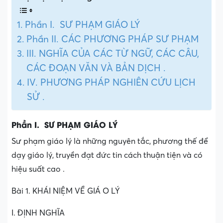
Phần I. SƯ PHẠM GIÁO LÝ
Phần II. CÁC PHƯƠNG PHÁP SƯ PHẠM
III. NGHĨA CỦA CÁC TỪ NGỮ, CÁC CÂU,
CÁC ĐOẠN VĂN VÀ BẢN DỊCH .
IV. PHƯƠNG PHÁP NGHIÊN CỨU LỊCH
SỬ .
Phần I. SƯ PHẠM GIÁO LÝ
Sư phạm giáo lý là những nguyên tắc, phương thế để
dạy giáo lý, truyền đạt đức tin cách thuận tiện và có
hiệu suất cao .
Bài 1. KHÁI NIỆM VỀ GIÁ O LÝ
I. ĐỊNH NGHĨA