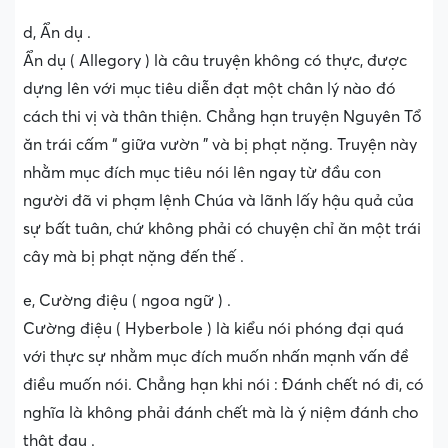
d, Ẩn dụ .
Ẩn dụ ( Allegory ) là câu truyện không có thực, được
dựng lên với mục tiêu diễn đạt một chân lý nào đó
cách thi vị và thân thiện. Chẳng hạn truyện Nguyên Tổ
ăn trái cấm “ giữa vườn ” và bị phạt nặng. Truyện này
nhằm mục đích mục tiêu nói lên ngay từ đầu con
người đã vi phạm lệnh Chúa và lãnh lấy hậu quả của
sự bất tuân, chứ không phải có chuyện chỉ ăn một trái
cây mà bị phạt nặng đến thế .
e, Cường điệu ( ngoa ngữ ) .
Cường điệu ( Hyberbole ) là kiểu nói phóng đại quá
với thực sự nhằm mục đích muốn nhấn mạnh vấn đề
điều muốn nói. Chẳng hạn khi nói : Đánh chết nó đi, có
nghĩa là không phải đánh chết mà là ý niệm đánh cho
thật đau .