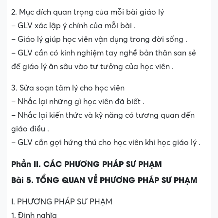
2. Mục đích quan trọng của mỗi bài giáo lý
– GLV xác lập ý chính của mỗi bài .
– Giáo lý giúp học viên vận dụng trong đời sống .
– GLV cần có kinh nghiệm tay nghề bản thân san sẻ
để giáo lý ăn sâu vào tư tưởng của học viên .
3. Sửa soạn tâm lý cho học viên
– Nhắc lại những gì học viên đã biết .
– Nhắc lại kiến thức và kỹ năng có tương quan đến
giáo điều .
– GLV cần gợi hứng thú cho học viên khi học giáo lý .
Phần II. CÁC PHƯƠNG PHÁP SƯ PHẠM
Bài 5. TỔNG QUAN VỀ PHƯƠNG PHÁP SƯ PHẠM
I. PHƯƠNG PHÁP SƯ PHẠM
1. Định nghĩa