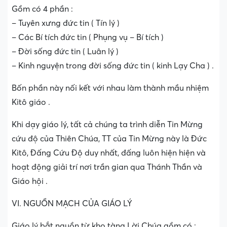
Gồm có 4 phần :
– Tuyên xưng đức tin ( Tín lý )
– Các Bí tích đức tin ( Phụng vụ – Bí tích )
– Đời sống đức tin ( Luân lý )
– Kinh nguyện trong đời sống đức tin ( kinh Lạy Cha ) .
Bốn phần này nối kết với nhau làm thành mầu nhiệm
Kitô giáo .
Khi dạy giáo lý, tất cả chúng ta trình diễn Tin Mừng
cứu độ của Thiên Chúa, TT của Tin Mừng này là Đức
Kitô, Đấng Cứu Độ duy nhất, đấng luôn hiện hiện và
hoạt động giải trí nơi trần gian qua Thánh Thần và
Giáo hội .
VI. NGUỒN MẠCH CỦA GIÁO LÝ
Giáo lý bắt nguồn từ kho tàng Lời Chúa gồm có :