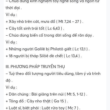
– Chúa dùng kinh nghiệm tay nghề sống và ngôn từ
thời đại .
Ví dụ :
+ Xây nhà trên cát, mưa đổ ( Mt 7,24 – 27 ) .
+ Cây tốt sinh trái tốt ( Lc 6,43 ) .
– Chúa dùng biến cố trong đời sống để răn dạy .
Ví dụ :
+ Những người Galilê bị Philatô giết ( Lc 13,1 ) .
+ 18 người bị tháp Silôê đè chết ( Lc 13,4 ) .
III. PHƯƠNG PHÁP TRUYỀN THỤ
– Tuỳ theo đối tượng người tiêu dùng, tâm ý và trình
độ .
Ví dụ :
+ Dân chúng : Bài giảng trên núi ( Mt 5, 1-12 ) .
+ Tông đồ : Cây nho thật ( Ga 15 ) .
+ Luật sĩ, biệt phái : Luật rửa tay ( Mc 7 ) .