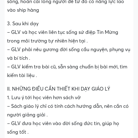
sống, hoán cải lòng người để từ đó có năng lực lao
vào ship hàng
3. Sau khi dạy
– GLV và học viên liên tục sống sứ điệp Tin Mừng
trong môi trường tự nhiên hiện tại .
– GLV phải nêu gương đời sống cầu nguyện, phụng vụ
và bí tích .
– GLV kiểm tra bài cũ, sẵn sàng chuẩn bị bài mới, tìm
kiếm tài liệu .
II. NHỮNG ĐIỀU CẦN THIẾT KHI DẠY GIÁO LÝ
1. Lưu ý tới học viên hơn sách vở
– Sách giáo lý chỉ có tính cách hướng dẫn, nên cần có
người giảng giải .
– GLV đưa học viên vào đời sống đức tin, giúp họ
sống tốt .