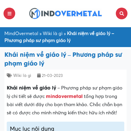
MindOvermetal
»
Wiki là gì
»
Khái niệm về giáo lý –
Phương pháp sư phạm giáo lý
Khái niệm về giáo lý – Phương pháp sư
phạm giáo lý
Wiki là gì
21-03-2023
Khái niệm về giáo lý
– Phương pháp sư phạm giáo
mindovermetal
lý chi tiết sẽ được
tổng hợp trong
bài viết dưới đây cho bạn tham khảo. Chắc chắn bạn
sẽ có được cho mình những kiến thức hữu ích nhất!
Mục lục nội dung