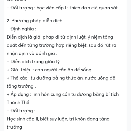
– Đối tượng : học viên cấp I : thích đơn cử, quan sát .
2. Phương pháp diễn dịch
– Định nghĩa :
Diễn dịch là giải pháp đi từ định luật, ý niệm tổng
quát đến từng trường hợp riêng biệt, sau đó rút ra
nhận định và đánh giá .
– Diễn dịch trong giáo lý
+ Giới thiệu : con người cần ăn để sống .
+ Thể xác : tu dưỡng bằ ng thức ăn, nước uống để
tăng trưởng .
+ Áp dụng : linh hồn cũng cần tu dưỡng bằng bí tích
Thánh Thể .
– Đối tượng :
Học sinh cấp II, biết suy luận, trí khôn đang tăng
trưởng .