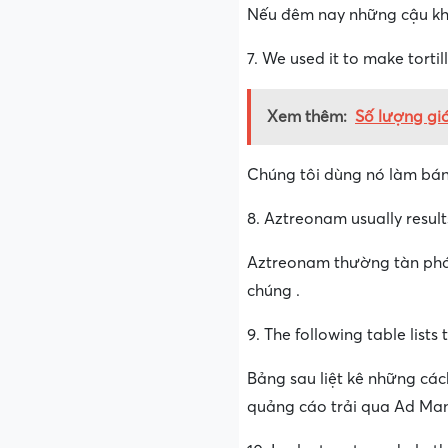
Nếu đêm nay những cậu khô
7. We used it to make tortil
Xem thêm:
Số lượng giớ
Chúng tôi dùng nó làm bán
8. Aztreonam usually results
Aztreonam thường tàn phá 
chúng .
9. The following table list
Bảng sau liệt kê những các
quảng cáo trải qua Ad Man