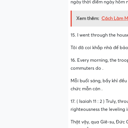
ngày thời điểm ngày hôm n
Xem thêm:
Cách Làm Mô
15. I went through the hous
Tôi đã coi khắp nhà để bảo
16. Every morning, the tro
commuters do .
Mỗi buổi sáng, bầy khỉ đều
chức mẫn cán .
17. ( Isaiah 11 : 2 ) Truly, 
righteousness the leveling i
Thật vậy, qua Giê-su, Đức 