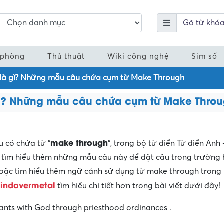
 phòng
Thủ thuật
Wiki công nghệ
Sim số
 là gì? Những mẫu câu chứa cụm từ Make Through
gì? Những mẫu câu chứa cụm từ Make Thro
make through
 có chứa từ “
“, trong bộ từ điển Từ điển Anh 
 tìm hiểu thêm những mẫu câu này để đặt câu trong trường
hoặc tìm hiểu thêm ngữ cảnh sử dụng từ make through trong 
indovermetal
tìm hiểu chi tiết hơn trong bài viết dưới đây!
ants with God through priesthood ordinances .