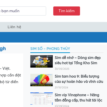
Tìm kiếm
Liên hệ
ugh
SIM SỐ – PHONG THỦY
Sim dễ nhớ – Dòng sim đẹp
siêu hot tại Tổng Kho Sim
– Việt.
30/05/2025
 hợp cần đặt
Sim tam hoa 9: Biểu tượng
bộ từ điển
của sự hoàn hảo và vĩnh cửu
21/10/2024
Sim vip Vinaphone – Nâng
tầm đẳng cấp, thu hút tài lộc
23/09/2024