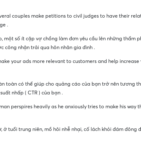
everal couples make petitions to civil judges to have their rela
ge .
o, một số ít cặp vợ chồng làm đơn yêu cầu lên những thẩm 
c công nhận trải qua hôn nhân gia đình .
make your ads more relevant to customers and help increase y
àn toàn có thể giúp cho quảng cáo của bạn trở nên tương th
suất nhấp ( CTR ) của bạn .
an perspires heavily as he anxiously tries to make his way 
ở tuổi trung niên, mồ hôi nhễ nhại, cố lách khỏi đám đông 