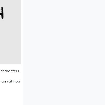
characters .
hân vật hoá