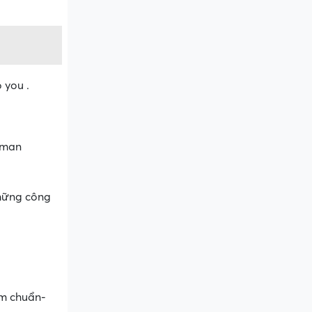
 you .
human
những công
àm chuẩn-