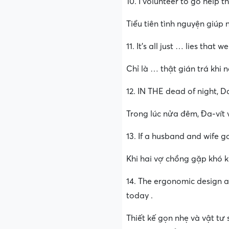
10. I volunteer to go help 
Tiểu tiên tình nguyện giúp
11. It’s all just … lies that
Chỉ là … thật gián trá khi 
12. IN THE dead of night, D
Trong lúc nửa đêm, Đa-vít v
13. If a husband and wife go
Khi hai vợ chồng gặp khó k
14. The ergonomic design a
today .
Thiết kế gọn nhẹ và vật t