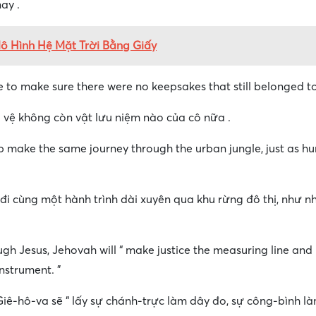
ay .
 Hình Hệ Mặt Trời Bằng Giấy
e to make sure there were no keepsakes that still belonged to
 vệ không còn vật lưu niệm nào của cô nữa .
op make the same journey through the urban jungle, just as 
 đi cùng một hành trình dài xuyên qua khu rừng đô thị, như 
through Jesus, Jehovah will “ make justice the measuring line and
nstrument. ”
Giê-hô-va sẽ “ lấy sự chánh-trực làm dây đo, sự công-bình l