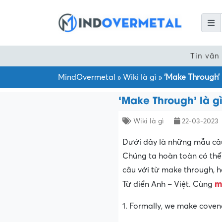
Tin văn
MindOvermetal
»
Wiki là gì
»
‘Make Through’
‘Make Through’ là 
Wiki là gì
22-03-2023
Dưới đây là những mẫu câu
Chúng ta hoàn toàn có thể
câu với từ make through, 
m
Từ điển Anh – Việt. Cùng
1. Formally, we make coven