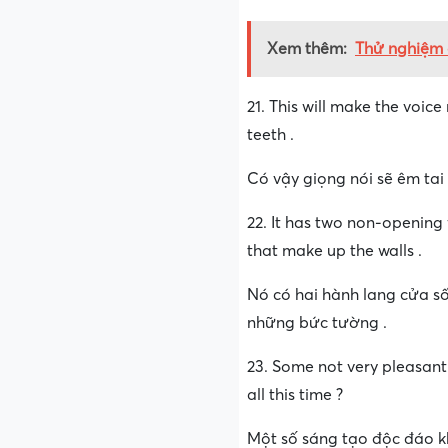
Xem thêm:
Thử nghiệm c
21. This will make the voice
teeth .
Có vậy giọng nói sẽ êm tai
22. It has two non-opening 
that make up the walls .
Nó có hai hành lang cửa s
những bức tường .
23. Some not very pleasant
all this time ?
Một số sáng tạo độc đáo k