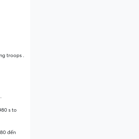
ng troops .
.
.
80 s to
980 đến