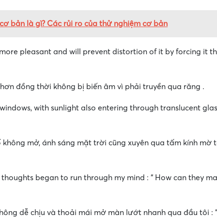
ơ bản là gì? Các rủi ro của thử nghiệm cơ bản
 more pleasant and will prevent distortion of it by forcing it 
 hơn đồng thời không bị biến âm vì phải truyền qua răng .
windows, with sunlight also entering through translucent gla
ố không mở, ánh sáng mặt trời cũng xuyên qua tấm kính mờ 
 thoughts began to run through my mind : “ How can they ma
hông dễ chịu và thoải mái mở màn lướt nhanh qua đầu tôi : 