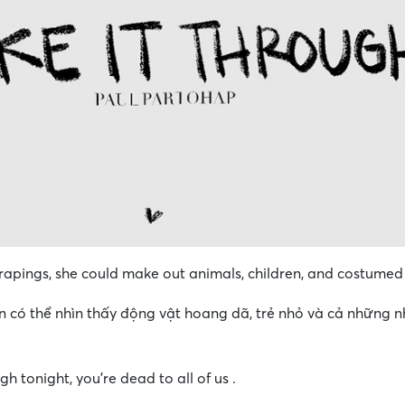
rapings, she could make out animals, children, and costumed 
 có thể nhìn thấy động vật hoang dã, trẻ nhỏ và cả những n
gh tonight, you’re dead to all of us .