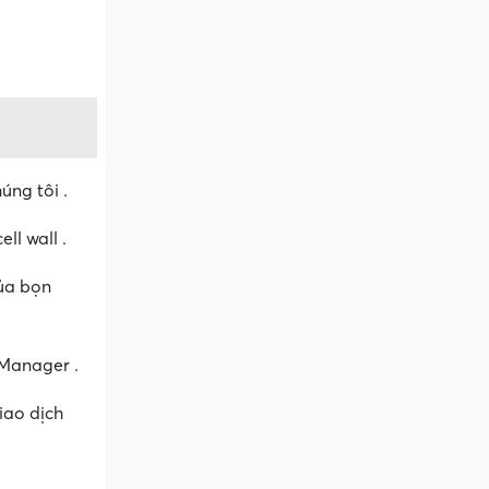
ng tôi .
ll wall .
ủa bọn
 Manager .
iao dịch