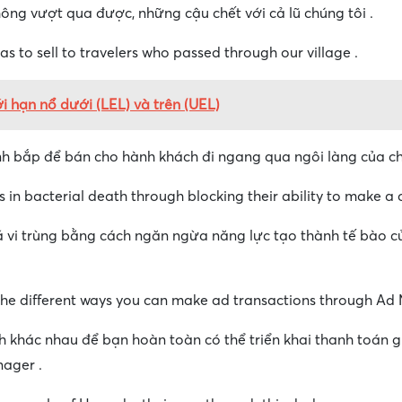
ng vượt qua được, những cậu chết với cả lũ chúng tôi .
las to sell to travelers who passed through our village .
i hạn nổ dưới (LEL) và trên (UEL)
h bắp để bán cho hành khách đi ngang qua ngôi làng của chú
 in bacterial death through blocking their ability to make a ce
vi trùng bằng cách ngăn ngừa năng lực tạo thành tế bào c
s the different ways you can make ad transactions through Ad
h khác nhau để bạn hoàn toàn có thể triển khai thanh toán g
ager .