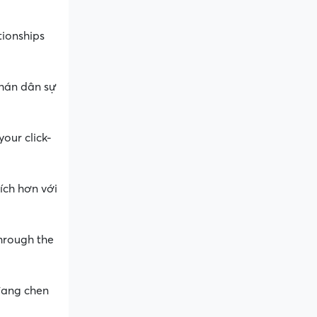
tionships
phán dân sự
our click-
ích hơn với
through the
đang chen