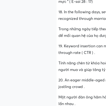
mực ” ( Ê-sai 28 : 17)
18. In the following days, s
recognized through marria
Trong những ngày tiếp the
để mối quan hệ của họ đượ
19. Keyword insertion can 
through rate ( CTR ) .
Tính năng chèn từ khóa ho
người mua và giúp tăng tỷ 
20. An eager middle-aged m
jostling crowd .
Một người đàn ông hăm hở, 
lấn nhau .