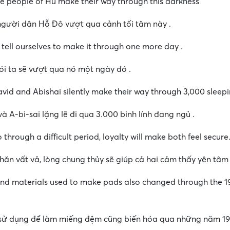
the people of Hu make their way through this darkness
 người dân Hỗ Đô vượt qua cảnh tối tăm này .
 we tell ourselves to make it through one more day .
nói ta sẽ vượt qua nó một ngày đó .
avid and Abishai silently make their way through 3,000 sleepi
à A-bi-sai lặng lẽ đi qua 3.000 binh lính đang ngủ .
 through a difficult period, loyalty will make both feel secure
hăn vất vả, lòng chung thủy sẽ giúp cả hai cảm thấy yên tâm 
nd materials used to make pads also changed through the 19
ư sử dụng để làm miếng đệm cũng biến hóa qua những năm 1