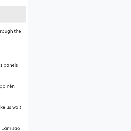
through the
ss panels
tạo nên
ke us wait
“ Làm sao