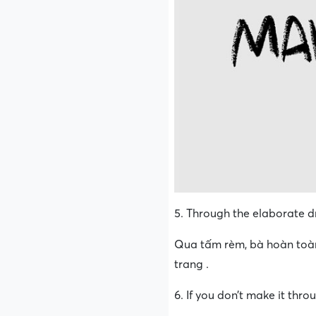
5. Through the elaborate d
Qua tấm rèm, bà hoàn toàn
trang .
6. If you don’t make it throu