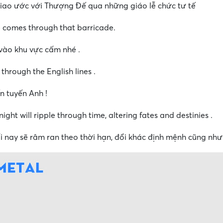
giao ước với Thượng Đế qua những giáo lễ chức tư tế
e comes through that barricade.
vào khu vực cấm nhé .
 through the English lines .
n tuyến Anh !
ght will ripple through time, altering fates and destinies .
 nay sẽ râm ran theo thời hạn, đổi khác định mệnh cũng như