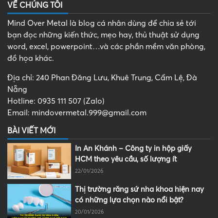
VỀ CHÚNG TÔI
Mind Over Metal là blog cá nhân dùng để chia sẻ tới
bạn đọc những kiến thức, mẹo hay, thủ thuật sử dụng
word, excel, powerpoint…và các phần mềm văn phòng,
đồ họa khác.
Địa chỉ: 240 Phan Đăng Lưu, Khuê Trung, Cẩm Lệ, Đà
Nẵng
Hotline: 0935 111 507 (Zalo)
Email: mindovermetal.999@gmail.com
BÀI VIẾT MỚI
In An Khánh – Công ty in hộp giấy
HCM theo yêu cầu, số lượng ít
22/01/2026
Thị trường răng sứ nha khoa hiện nay
có những lựa chọn nào nổi bật?
20/01/2026