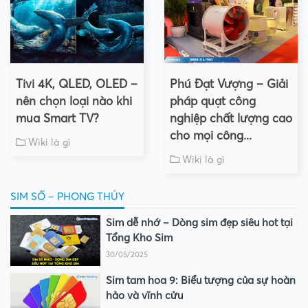
Tivi 4K, QLED, OLED –
Phú Đạt Vượng – Giải
nên chọn loại nào khi
pháp quạt công
mua Smart TV?
nghiệp chất lượng cao
cho mọi công...
Wiki là gì
Wiki là gì
SIM SỐ – PHONG THỦY
Sim dễ nhớ – Dòng sim đẹp siêu hot tại
Tổng Kho Sim
30/05/2025
Sim tam hoa 9: Biểu tượng của sự hoàn
hảo và vĩnh cửu