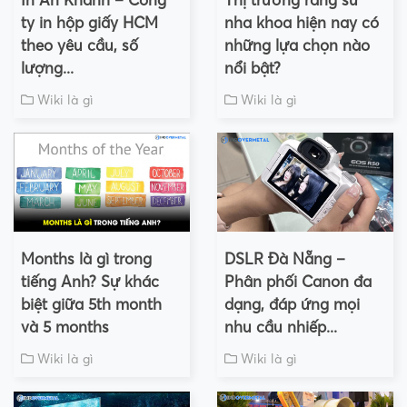
In An Khánh – Công
Thị trường răng sứ
ty in hộp giấy HCM
nha khoa hiện nay có
theo yêu cầu, số
những lựa chọn nào
lượng...
nổi bật?
Wiki là gì
Wiki là gì
Months là gì trong
DSLR Đà Nẵng –
tiếng Anh? Sự khác
Phân phối Canon đa
biệt giữa 5th month
dạng, đáp ứng mọi
và 5 months
nhu cầu nhiếp...
Wiki là gì
Wiki là gì