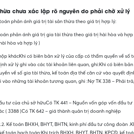
 thừa chưa xác lập rõ nguyên do phải chờ xử lý
toán phản ánh giá trị tài sản thừa theo giá trị hợp lý:
toán phản ánh giá trị gia tài thừa theo giá trị hài hòa và hợp 
rị hài hòa và hợp lý )
 nộp khácKhi có biên bản xử lý của cấp có thẩm quyền về số t
nh xử lý ghi vào các tài khoản liên quan, ghi:Khi có biên bản
uyền về số gia tài thừa, kế toán địa thế căn cứ vào quyết đị
hi vào những tài khoản tương quan, ghi :Nợ TK 338 – Phải trả
đầu tư của chủ sở hữuCó TK 441 – Nguồn vốn góp vốn đầu t
hác ( 3388 )Có TK 642 – giá thành quản trị doanh nghiệp
.2. Kế toán BHXH, BHYT, BHTN, kinh phí đầu tư công đoàn .Kh
ế toán hạch toán:Khi trích BHXH, BHYT, BHTN, KPCĐ, kế toá