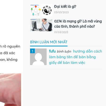
Đại kiết là gì?
03/03/2023
0274 là mạng gì? Là mã vùng
của tỉnh, thành phố nào?
01/03/2023
BÌNH LUẬN MỚI NHẤT
nh rõ nguyên
1
fufu
hướng dẫn cách
bình luận
ừa đã xác
làm bảng tên để bàn bằng
uan, không
giấy để bàn làm việc