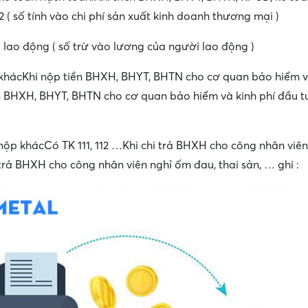
42 ( số tính vào chi phí sản xuất kinh doanh thương mại )
 lao động ( số trừ vào lương của người lao động )
p khácKhi nộp tiền BHXH, BHYT, BHTN cho cơ quan bảo hiểm v
ền BHXH, BHYT, BHTN cho cơ quan bảo hiểm và kinh phí đầu 
 nộp khácCó TK 111, 112 …Khi chi trả BHXH cho công nhân viê
 trả BHXH cho công nhân viên nghỉ ốm đau, thai sản, … ghi :