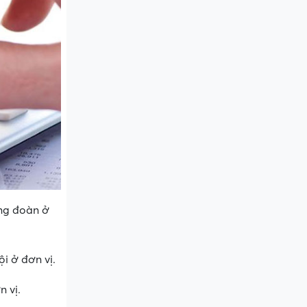
ông đoàn ở
i ở đơn vị.
n vị.