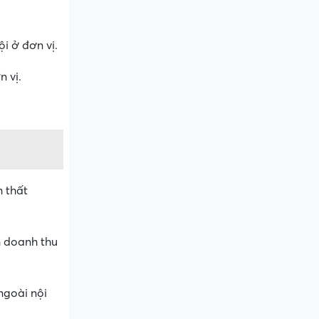
i ở đơn vị.
n vị.
m thất
m doanh thu
ngoài nội