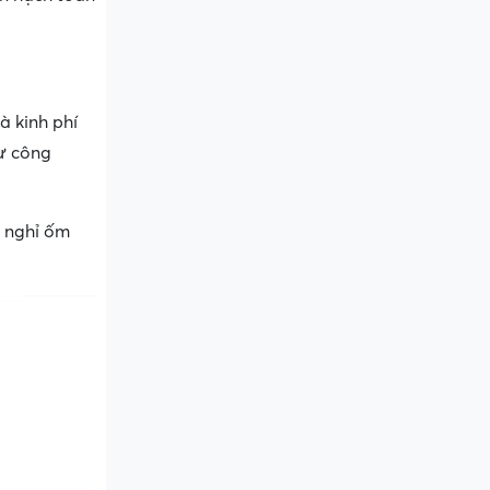
à kinh phí
tư công
n nghỉ ốm