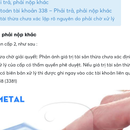
i trả, phải nộp khác
oán tài khoản 338 – Phải trả, phải nộp khác
 tài thừa chưa xác lập rõ nguyên do phải chờ xử lý
, phải nộp khác
n cấp 2, như sau :
ừa chờ giải quyết: Phản ánh giá trị tài sản thừa chưa xác đị
ử lý của cấp có thẩm quyền phê duyệt. Nếu giá trị tài sản th
ó biên bản xử lý thì được ghi ngay vào các tài khoản liên q
8 (3381)