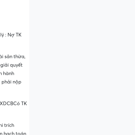
lý : Nợ TK
ài sản thừa,
 giải quyết
nh hành
, phải nộp
ư XDCBCó TK
i trích
n hạch toán