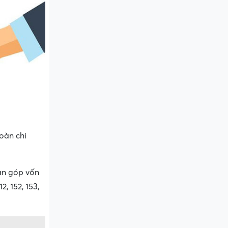
oàn chi
hận góp vốn
, 152, 153,