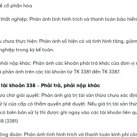
về cổ phần hóa
thất nghiệp: Phản ánh tình hình trích và thanh toán bảo hiể
 chưa thực hiện: Phản ánh số hiện có và tình hình tăng, giả
ghiệp trong kỳ kế toán.
 phải nộp khác: Phản ánh các khoản phải trả khác của đơn vị 
 phản ánh trên các tài khoản từ TK 3381 đến TK 3387.
ài khoản 338 – Phải trả, phải nộp khác
ừa chờ giải quyết: Phản ánh giá trị tài sản thừa chưa xác đị
ử lý của cấp có thẩm quyền phê duyệt. Nếu giá trị tài sản th
ó biên bản xử lý thì được ghi ngay vào các tài khoản liên q
8 (3381)
công đoàn: Phản ánh tình hình trích và thanh toán kinh phí c