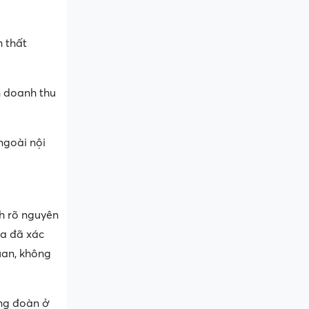
m thất
m doanh thu
ngoài nội
nh rõ nguyên
ừa đã xác
uan, không
ông đoàn ở