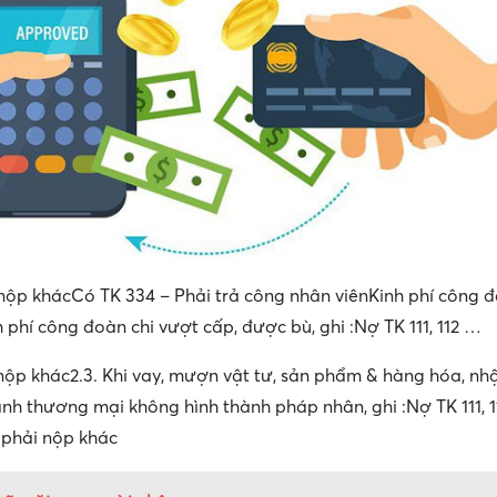
 nộp khácCó TK 334 – Phải trả công nhân viênKinh phí công đ
 phí công đoàn chi vượt cấp, được bù, ghi :Nợ TK 111, 112 …
 nộp khác2.3. Khi vay, mượn vật tư, sản phẩm & hàng hóa, n
h thương mại không hình thành pháp nhân, ghi :Nợ TK 111, 112
 phải nộp khác