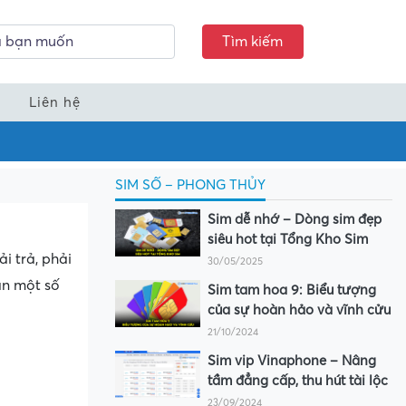
Tìm kiếm
Liên hệ
SIM SỐ – PHONG THỦY
Sim dễ nhớ – Dòng sim đẹp
siêu hot tại Tổng Kho Sim
i trả, phải
30/05/2025
án một số
Sim tam hoa 9: Biểu tượng
của sự hoàn hảo và vĩnh cửu
21/10/2024
Sim vip Vinaphone – Nâng
tầm đẳng cấp, thu hút tài lộc
23/09/2024