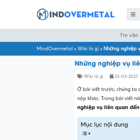
Tin văn
MindOvermetal
»
Wiki là gì
»
Những nghiệp v
Những nghiệp vụ li
Wiki là gì
23-03-2023
Ở bài viết trước, chúng ta 
nộp khác. Trong bài viết n
nghiệp vụ liên quan đến
Mục lục nội dung